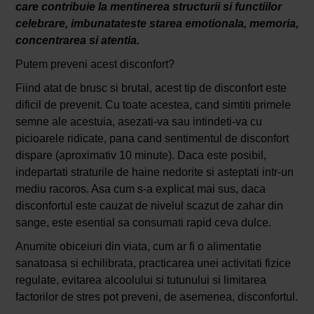
care contribuie la mentinerea structurii si functiilor
celebrare, imbunatateste starea emotionala, memoria,
concentrarea si atentia.
Putem preveni acest disconfort?
Fiind atat de brusc si brutal, acest tip de disconfort este
dificil de prevenit. Cu toate acestea, cand simtiti primele
semne ale acestuia, asezati-va sau intindeti-va cu
picioarele ridicate, pana cand sentimentul de disconfort
dispare (aproximativ 10 minute). Daca este posibil,
indepartati straturile de haine nedorite si asteptati intr-un
mediu racoros. Asa cum s-a explicat mai sus, daca
disconfortul este cauzat de nivelul scazut de zahar din
sange, este esential sa consumati rapid ceva dulce.
Anumite obiceiuri din viata, cum ar fi o alimentatie
sanatoasa si echilibrata, practicarea unei activitati fizice
regulate, evitarea alcoolului si tutunului si limitarea
factorilor de stres pot preveni, de asemenea, disconfortul.