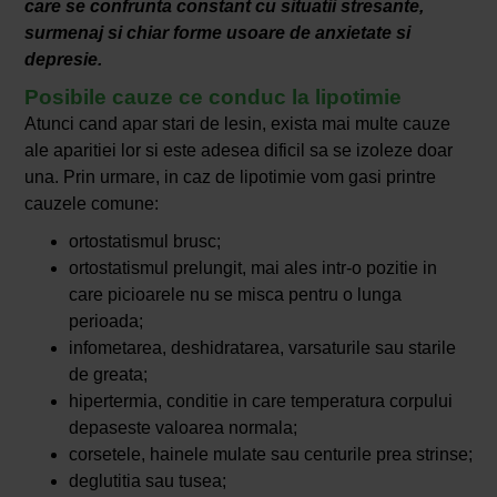
care se confrunta constant cu situatii stresante,
surmenaj si chiar forme usoare de anxietate si
depresie.
Posibile cauze ce conduc la lipotimie
Atunci cand apar stari de lesin, exista mai multe cauze
ale aparitiei lor si este adesea dificil sa se izoleze doar
una. Prin urmare, in caz de lipotimie vom gasi printre
cauzele comune:
ortostatismul brusc;
ortostatismul prelungit, mai ales intr-o pozitie in
care picioarele nu se misca pentru o lunga
perioada;
infometarea, deshidratarea, varsaturile sau starile
de greata;
hipertermia, conditie in care temperatura corpului
depaseste valoarea normala;
corsetele, hainele mulate sau centurile prea strinse;
deglutitia sau tusea;