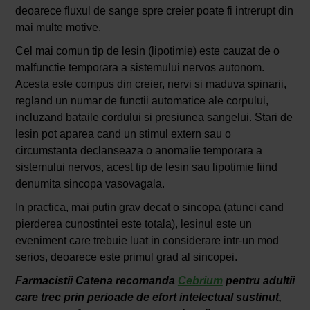
deoarece fluxul de sange spre creier poate fi intrerupt din
mai multe motive.
Cel mai comun tip de lesin (lipotimie) este cauzat de o
malfunctie temporara a sistemului nervos autonom.
Acesta este compus din creier, nervi si maduva spinarii,
regland un numar de functii automatice ale corpului,
incluzand bataile cordului si presiunea sangelui. Stari de
lesin pot aparea cand un stimul extern sau o
circumstanta declanseaza o anomalie temporara a
sistemului nervos, acest tip de lesin sau lipotimie fiind
denumita sincopa vasovagala.
In practica, mai putin grav decat o sincopa (atunci cand
pierderea cunostintei este totala), lesinul este un
eveniment care trebuie luat in considerare intr-un mod
serios, deoarece este primul grad al sincopei.
Farmacistii Catena recomanda
Cebrium
pentru adultii
care trec prin perioade de efort intelectual sustinut,