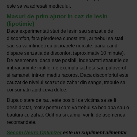
este sa va adresati medicului.
Masuri de prim ajutor in caz de lesin
(lipotimie)
Daca experimentati stari de lesin sau senzatie de
discomfort, fara pierderea cunostintei, ar trebui sa stati
sau sa va intindeti cu picioarele ridicate, pana cand
dispare senzatia de disconfort (aproximativ 10 minute).
De asemenea, daca este posibil, indepartati straturile de
imbracaminte inutile, de exemplu jacheta sau puloverul
si ramaneti intr-un mediu racoros. Daca disconfortul este
cauzat de nivelul scazut de zahar din sange, trebuie sa
consumati rapid ceva dulce.
Dupa o stare de rau, este posibil ca victima sa se fi
deshidratat, motiv pentru care va trebui sa bea apa sau o
bautura cu zahar. Odihna si calmul vor fi, de asemenea,
recomandate.
Secom Neuro Optimizer
este un supliment alimentar