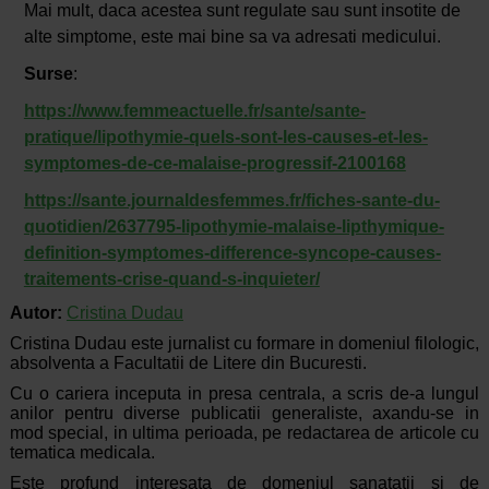
Mai mult, daca acestea sunt regulate sau sunt insotite de
alte simptome, este mai bine sa va adresati medicului.
Surse
:
https://www.femmeactuelle.fr/sante/sante-
pratique/lipothymie-quels-sont-les-causes-et-les-
symptomes-de-ce-malaise-progressif-2100168
https://sante.journaldesfemmes.fr/fiches-sante-du-
quotidien/2637795-lipothymie-malaise-lipthymique-
definition-symptomes-difference-syncope-causes-
traitements-crise-quand-s-inquieter/
Autor:
Cristina Dudau
Cristina Dudau este jurnalist cu formare in domeniul filologic,
absolventa a Facultatii de Litere din Bucuresti.
Cu o cariera inceputa in presa centrala, a scris de-a lungul
anilor pentru diverse publicatii generaliste, axandu-se in
mod special, in ultima perioada, pe redactarea de articole cu
tematica medicala.
Este profund interesata de domeniul sanatatii si de