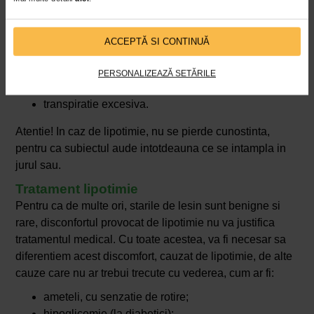
transpiratii;
senzatie de ceata vizuala;
sunete in urechi;
ACCEPTĂ SI CONTINUĂ
tinitus;
ameteala;
PERSONALIZEAZĂ SETĂRILE
palpitatii;
transpiratie excesiva.
Atentie! In caz de lipotimie, nu se pierde cunostinta,
pentru ca subiectul aude intotdeauna ce se intampla in
jurul sau.
Tratament lipotimie
Pentru ca de multe ori, starile de lesin sunt benigne si
rare, disconfortul provocat de lipotimie nu va justifica
tratamentul medical. Cu toate acestea, va fi necesar sa
diferentiem acest discomfort, cauzat de lipotimie, de alte
cauze care nu ar trebui trecute cu vederea, cum ar fi:
ameteli, cu senzatie de rotire;
hipoglicemie (la diabetici);