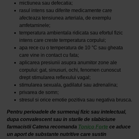
mictiunea sau defecatia;
rasul intens sau diferite medicamente care
afecteaza tensiunea arteriala, de exemplu
amfetaminele;
temperatura ambientala ridicata sau efortul fizic
intens care creste temperatura corpului;
apa rece cu o temperatura de 10 °C sau gheata
care vine in contact cu fata;
aplicarea presiunii asupra anumitor zone ale
corpului: gat, sinusuri, ochi, fenomen cunoscut
drept stimularea reflexului vagal;
stimularea sexuala, gadilatul sau adrenalina;
privarea de somn;
stresul si orice emotie pozitiva sau negativa brusca.
Pentru perioadele de surmenaj fizic sau intelectual,
dupa convalescent sau in starile de slabiciune
farmacistii Catena recomanda
Tonico Forte
ce aduce
un aport de substante nutritive care sustin