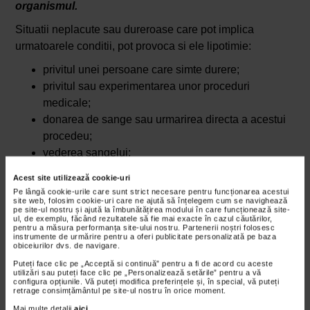
organismul.
Situatii neplacute sau dureroase care pot implica
urmatoarele conditii, pot provoca si ele lipotimie:
privitul unei persoane care simte durere;
privitul sau experimentarea unor proceduri
medicale;
donarea de sange sau urmarirea directa a acestui
procedeu;
vederea sangelui;
vaccinarea sau urmarirea acestui procedeu;
Acest site utilizează cookie-uri
investigatiile medicale oculare sau dentare.
Pe lângă cookie-urile care sunt strict necesare pentru funcționarea acestui
site web, folosim cookie-uri care ne ajută să înțelegem cum se navighează
pe site-ul nostru și ajută la îmbunătățirea modului în care funcționează site-
Simptome lipotimie (lesin)
ul, de exemplu, făcând rezultatele să fie mai exacte în cazul căutărilor,
pentru a măsura performanța site-ului nostru. Partenerii noștri folosesc
Lesinul este un disconfort brusc si tranzitoriu, caracterizat
instrumente de urmărire pentru a oferi publicitate personalizată pe baza
prin:
obiceiurilor dvs. de navigare.
Puteți face clic pe „Acceptă si continuă” pentru a fi de acord cu aceste
senzatie accentuata de lesin iminent;
utilizări sau puteți face clic pe „Personalizează setările” pentru a vă
configura opțiunile. Vă puteți modifica preferințele și, în special, vă puteți
retrage consimțământul pe site-ul nostru în orice moment.
paloare;
Mai multe detalii
aici
.