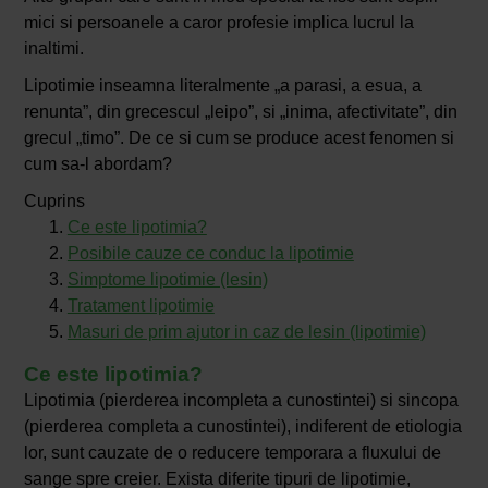
mici si persoanele a caror profesie implica lucrul la
inaltimi.
Lipotimie inseamna literalmente „a parasi, a esua, a
renunta”, din grecescul „leipo”, si „inima, afectivitate”, din
grecul „timo”. De ce si cum se produce acest fenomen si
cum sa-l abordam?
Cuprins
Ce este lipotimia?
Posibile cauze ce conduc la lipotimie
Simptome lipotimie (lesin)
Tratament lipotimie
Masuri de prim ajutor in caz de lesin (lipotimie)
Ce este lipotimia?
Lipotimia (pierderea incompleta a cunostintei) si sincopa
(pierderea completa a cunostintei), indiferent de etiologia
lor, sunt cauzate de o reducere temporara a fluxului de
sange spre creier. Exista diferite tipuri de lipotimie,