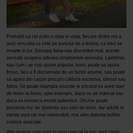
Probabil ca cel putin o data in viata, fiecare dintre noi a
avut senzatia ca este pe punctul de a lesina, ca totul se
invarte in jur. Sincopa falsa sau disconfort real, aceste
senzatii acopera adesea simptomele lesinului. Lipotimie,
sau cum i se mai spune popular, lesin, poate sa apara
brusc, fara a fi declansata de un factor anume, sau poate
sa apara din cauze precum caldura excesiva, stresul sau
febra. Se poate intampla oriunde si oricand sa aveti stari
de lesin: la birou, spre exemplu, daca nu ati mancat sau
daca va incearca emotii puternice. Oricine poate
prezenta risc de lipotimie sau stari de lesin, dar adultii in
varsta sunt cei mai vulnerabili, mai ales datorita bolilor
cronice asociate.
Alte grupuri care sunt in mod special la risc sunt copiii