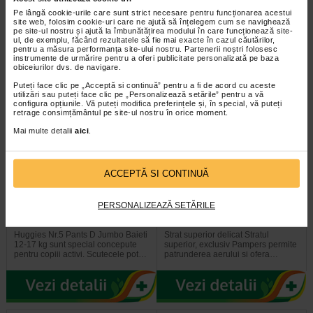
In timpul somnului, bebelusul tau
Alege pentru pielea bebelusului
se poate misca de pana la de doua
tau confortul maxim si protectia
Pe lângă cookie-urile care sunt strict necesare pentru funcționarea acestui
ori mai mult decat tine, iar…
optima, oferite de Pampers…
site web, folosim cookie-uri care ne ajută să înțelegem cum se navighează
pe site-ul nostru și ajută la îmbunătățirea modului în care funcționează site-
ul, de exemplu, făcând rezultatele să fie mai exacte în cazul căutărilor,
pentru a măsura performanța site-ului nostru. Partenerii noștri folosesc
instrumente de urmărire pentru a oferi publicitate personalizată pe baza
obiceiurilor dvs. de navigare.
Puteți face clic pe „Acceptă si continuă” pentru a fi de acord cu aceste
utilizări sau puteți face clic pe „Personalizează setările” pentru a vă
configura opțiunile. Vă puteți modifica preferințele și, în special, vă puteți
retrage consimțământul pe site-ul nostru în orice moment.
Mai multe detalii
aici
.
ACCEPTĂ SI CONTINUĂ
Huggies Nr.5 Pants D Jumbo
Pampers Premium Care S2
Baieti 12-17 kg, 34 bucati
Mini, 4-8kg X 46 bucati
PERSONALIZEAZĂ SETĂRILE
Huggies Nr.5 Pants D Jumbo Baieti
Strat superior delicat Stratul
12-17 kg sunt special concepute
superior, exclusiv Pampers permite
pentru copiii activi. Scutecele pot…
patrunderea aerului si ofera…