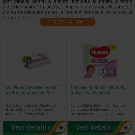
sunt folosite pentru a absorbi lichidele si pentru a retine
materiile solide. In acelasi timp, tin umezeala departe de
pielea bebelusului pentru a preveni dermatita de scutec si
pentru a proteja hainele de eventualele pete.
CITESTE MAI MULT!
Parintii care au ales sa foloseasca scutece de unica
folosinta au aflat imediat cum pot fi utilizate aproximativ
3.000 de scutece de unica folosinta numai in primul an. De
asemenea, parintii cu experienta prefera sa foloseasca
acelasi brand de scutece de fiecare data, spre deosebire de
parintii aflati la prima experienta, care sunt in cautare de cele
mai bune produse.
Cat de des trebuie schimbate scutecele
Scutecele trebuie schimbate de fiecare data cand bebelusul
urineaza sau are o miscare intestinala, sau cel putin la
Dr. Wipes Servetele umede
Huggies Pants Box Fetite, Nr.
fiecare 2-3 ore.
pentru ingrijirea copiilor…
5, 12-17 kg, 68 bucati
Potrivit specialistilor, aproximativ 8% dintre parinti sustin ca
schimba scutecele copiilor mai rar pentru ca acestea sa
Cu o textura groasa, elastica si
Noile scutece tip chilotei Huggies,
dureze mai mult. Din pacate, acest lucru poate duce la
rezistenta, servetelele umede
cu o banda in talie elastica, moale
pentru copii Doctor Wipe’s…
„ca un norisor”, au devenit si mai…
aparitia eruptiilor cutanate si a infectiilor.