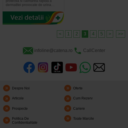
protectia si calmarea rapida a
dermatitei provocate de urina…
<
1
2
3
4
5
>
>>
infoline@catena.ro
CallCenter
Despre Noi
Oferte
Articole
Cum Rezerv
Prospecte
Cariere
Politica De
Toate Marcile
Confidentialitate