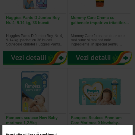
Huggies Pants D Jumbo Boy,
Mommy Care Crema cu
Nr. 4, 9-14 kg, 36 bucati
galbenele impotriva iritatiilor…
Huggies Pants D Jumbo Boy, Nr. 4,
Mommy Care foloseste doar cele
9-14 kg, pachet cu 36 bucati.
mai bune si mai naturale
Scutecele chilotel Huggies Pants…
ingrediente, in special pentru…
Pampers scutece New Baby
Pampers Scutece Premium
marimea 1,2-5kg
Care Marimea 0 Newbaby…
Acest site utilizează cookie-uri