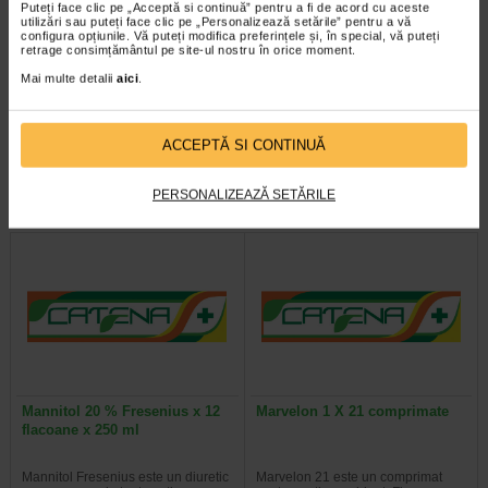
Puteți face clic pe „Acceptă si continuă” pentru a fi de acord cu aceste
utilizări sau puteți face clic pe „Personalizează setările” pentru a vă
configura opțiunile. Vă puteți modifica preferințele și, în special, vă puteți
Macmiror complex 500 mg X12
Maleat de ergometrina 0,2
retrage consimțământul pe site-ul nostru în orice moment.
ovule
mg/ml X 5 fiole/ml
Mai multe detalii
aici
.
O capsula moale vaginala contine
Fiecare mililitru solutie injectabila
nifuratel 500 mg, nistatin 200000 UI
contine 0,2 mg maleat de
ACCEPTĂ SI CONTINUĂ
si excipienti: dimeticona, gelatina…
ergometrina si excipienti: acid…
PERSONALIZEAZĂ SETĂRILE
Mannitol 20 % Fresenius x 12
Marvelon 1 X 21 comprimate
flacoane x 250 ml
Mannitol Fresenius este un diuretic
Marvelon 21 este un comprimat