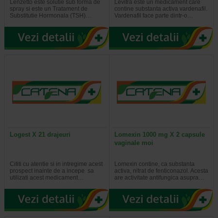
Lenzetto este solutie sub forma de
Levitra este un medicament care
spray si este un Tratament de
contine substanta activa vardenafil.
Substitutie Hormonala (TSH)…
Vardenafil face parte dintr-o…
Logest X 21 drajeuri
Lomexin 1000 mg X 2 capsule
vaginale moi
Cititi cu atentie si in intregime acest
Lomexin contine, ca substanta
prospect inainte de a incepe sa
activa, nitrat de fenticonazol. Acesta
utilizati acest medicament…
are activitate antifungica asupra…