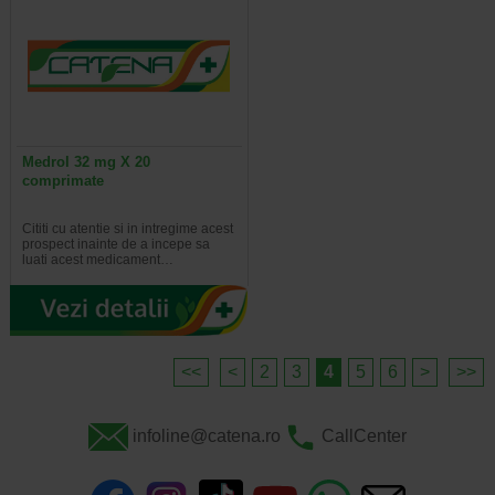
Medrol 32 mg X 20
comprimate
Cititi cu atentie si in intregime acest
prospect inainte de a incepe sa
luati acest medicament…
<<
<
2
3
4
5
6
>
>>
infoline@catena.ro
CallCenter