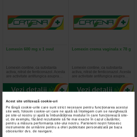
Lomexin 600 mg x 1 ovul
Lomexin crema vaginala x 78 g
Lomexin contine, ca substanta
Lomexin contine, ca substanta
activa, nitrat de fenticonazol. Acesta
activa, nitrat de fenticonazol. Acesta
are activitate antifungica asupra…
are activitate antifungica asupra…
Acest site utilizează cookie-uri
Pe lângă cookie-urile care sunt strict necesare pentru funcționarea acestui
site web, folosim cookie-uri care ne ajută să înțelegem cum se navighează
pe site-ul nostru și ajută la îmbunătățirea modului în care funcționează site-
ul, de exemplu, făcând rezultatele să fie mai exacte în cazul căutărilor,
pentru a măsura performanța site-ului nostru. Partenerii noștri folosesc
instrumente de urmărire pentru a oferi publicitate personalizată pe baza
obiceiurilor dvs. de navigare.