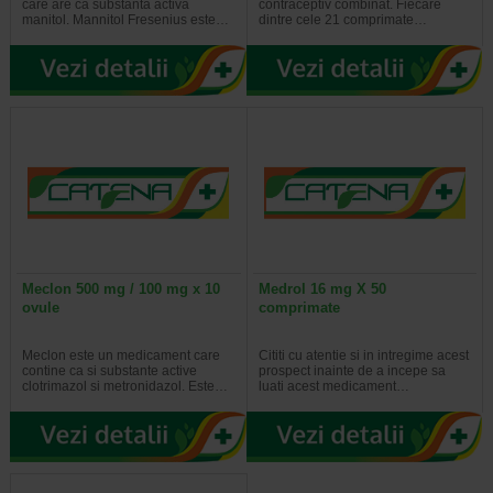
care are ca substanta activa
contraceptiv combinat. Fiecare
manitol. Mannitol Fresenius este…
dintre cele 21 comprimate…
Meclon 500 mg / 100 mg x 10
Medrol 16 mg X 50
ovule
comprimate
Meclon este un medicament care
Cititi cu atentie si in intregime acest
contine ca si substante active
prospect inainte de a incepe sa
clotrimazol si metronidazol. Este…
luati acest medicament…