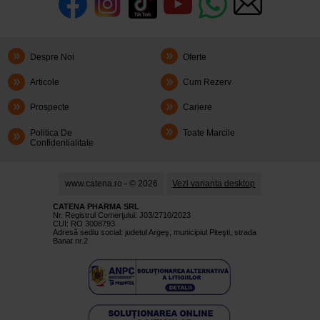
Despre Noi
Oferte
Articole
Cum Rezerv
Prospecte
Cariere
Politica De
Toate Marcile
Confidentialitate
www.catena.ro - © 2026
Vezi varianta desktop
CATENA PHARMA SRL
Nr. Registrul Comerţului: J03/2710/2023
CUI: RO 3008793
Adresă sediu social: judetul Argeş, municipiul Piteşti, strada
Banat nr.2