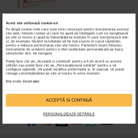
Acest site utilizează cookie-uri
Zymogen, 30 drajeuri, Felsin
Pe lângă cookie-urile care sunt strict necesare pentru funcționarea acestui
Farm
site web, folosim cookie-uri care ne ajută să înțelegem cum se navighează
pe site-ul nostru și ajută la îmbunătățirea modului în care funcționează site-
ul, de exemplu, făcând rezultatele să fie mai exacte în cazul căutărilor,
CE ESTE ZYMOGEN SI PENTRU
pentru a măsura performanța site-ului nostru. Partenerii noștri folosesc
CE SE UTILIZEAZA Enzimele
instrumente de urmărire pentru a oferi publicitate personalizată pe baza
incluse in Zymogen sunt…
obiceiurilor dvs. de navigare.
Puteți face clic pe „Acceptă si continuă” pentru a fi de acord cu aceste
utilizări sau puteți face clic pe „Personalizează setările” pentru a vă
configura opțiunile. Vă puteți modifica preferințele și, în special, vă puteți
retrage consimțământul pe site-ul nostru în orice moment.
Mai multe detalii
aici
.
<
1
2
ACCEPTĂ SI CONTINUĂ
infoline@catena.ro
CallCenter
PERSONALIZEAZĂ SETĂRILE