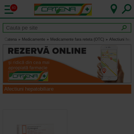
40
Catena
Medicamente
Medicamente fara reteta (OTC)
Afectiuni hepa
Afectiuni hepatobiliare