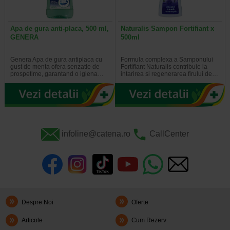
Apa de gura anti-placa, 500 ml,
Naturalis Sampon Fortifiant x
GENERA
500ml
Genera Apa de gura antiplaca cu
Formula complexa a Samponului
gust de menta ofera senzatie de
Fortifiant Naturalis contribuie la
prospetime, garantand o igiena…
intarirea si regenerarea firului de…
infoline@catena.ro
CallCenter
Despre Noi
Oferte
Articole
Cum Rezerv