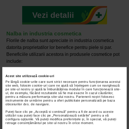
Vezi detalii
Nalba in industria cosmetica
Florile de nalba sunt apreciate in industria cosmetica
datorita proprietatilor lor benefice pentru piele si par.
Beneficiile utilizarii acestora in produsele cosmetice pot
include:
Hidratare: florile de nalba contin substante
Acest site utilizează cookie-uri
mucilaginoase care au capacitatea de a retine
Pe lângă cookie-urile care sunt strict necesare pentru funcționarea acestui
umiditatea si de a hidrata pielea. Astfel, acestea pot
site web, folosim cookie-uri care ne ajută să înțelegem cum se navighează
pe site-ul nostru și ajută la îmbunătățirea modului în care funcționează site-
fi folosite in creme si lotiuni, pentru a mentine
ul, de exemplu, făcând rezultatele să fie mai exacte în cazul căutărilor,
pentru a măsura performanța site-ului nostru. Partenerii noștri folosesc
pielea hidratata si catifelata.
instrumente de urmărire pentru a oferi publicitate personalizată pe baza
obiceiurilor dvs. de navigare.
Proprietati emoliente: substantele emoliente din
Puteți face clic pe „Acceptă si continuă” pentru a fi de acord cu aceste
flori pot ajuta la inmuierea si catifelarea pielii,
utilizări sau puteți face clic pe „Personalizează setările” pentru a vă
contribuind la reducerea uscaciunii si a asprimii.
configura opțiunile. Vă puteți modifica preferințele și, în special, vă puteți
retrage consimțământul pe site-ul nostru în orice moment.
Antiinflamator: florile de nalba pot avea efecte