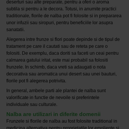
deserturi sau alte preparate, pentru a oferi o aroma
subtila si pentru a le decora. Totusi, in anumite practici
traditionale, florile de nalba pot fi folosite si in prepararea
unor infuzii sau siropuri, pentru beneficiile lor asupra
sanatatii.
Alegerea intre frunze si flori poate depinde si de tipul de
tratament pe care il cautati sau de reteta pe care o
folositi. De exemplu, daca doriti sa faceti un ceai pentru
calmarea gatului iritat, este mai probabil sa folositi
frunzele. In schimb, daca vreti sa adaugati o nota
decorativa sau aromatica unui desert sau unei bauturi,
florile pot fi alegerea potrivita.
In general, ambele parti ale plantei de nalba sunt
valorificate in functie de nevoile si preferintele
individuale sau culturale.
Nalba are utilizari in diferite domenii
Frunzele si florile de nalba au fost folosite traditional in
medicina alternativa pentru proprietatile lor emoliente si