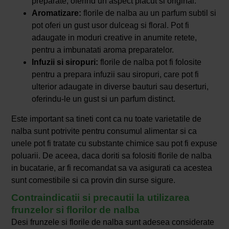
preparate, oferind un aspect placut si original.
Aromatizare:
florile de nalba au un parfum subtil si
pot oferi un gust usor dulceag si floral. Pot fi
adaugate in moduri creative in anumite retete,
pentru a imbunatati aroma preparatelor.
Infuzii si siropuri:
florile de nalba pot fi folosite
pentru a prepara infuzii sau siropuri, care pot fi
ulterior adaugate in diverse bauturi sau deserturi,
oferindu-le un gust si un parfum distinct.
Este important sa tineti cont ca nu toate varietatile de
nalba sunt potrivite pentru consumul alimentar si ca
unele pot fi tratate cu substante chimice sau pot fi expuse
poluarii. De aceea, daca doriti sa folositi florile de nalba
in bucatarie, ar fi recomandat sa va asigurati ca acestea
sunt comestibile si ca provin din surse sigure.
Contraindicatii si precautii la utilizarea
frunzelor si florilor de nalba
Desi frunzele si florile de nalba sunt adesea considerate