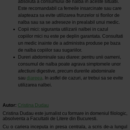
absoluta a consumului de nalba in aceste situatii.
Este recomandabil ca femeile insarcinate sau care
alapteaza sa evite utilizarea frunzelor si florilor de
nalba sau sa se adreseze in prealabil unui medic.
Copii mici: siguranta utilizarii nalbei in cazul
copiilor mici nu este pe deplin garantata. Consultati
un medic inainte de a administra produse pe baza
de nalba copiilor sau sugariilor.
Dureri abdominale sau diaree: pentru unii oameni,
consumul de nalba poate agrava simptomele unor
afectiuni digestive, precum durerile abdominale
sau
diareea
. In astfel de cazuri, ar trebui sa se evite
utilizarea nalbei.
Autor:
Cristina Dudau
Cristina Dudau este jurnalist cu formare in domeniul filologic,
absolventa a Facultatii de Litere din Bucuresti.
Cu o cariera inceputa in presa centrala, a scris de-a lungul