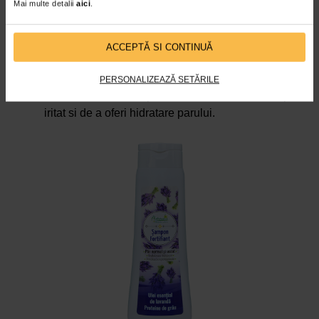
Mai multe detalii
aici
.
antiinflamatoare asupra pielii, ajutand la calmarea
iritatiilor, rosetii sau a altor probleme cutanate
minore.
ACCEPTĂ SI CONTINUĂ
Sustinerea sanatatii scalpului: unele produse
pentru ingrijirea parului folosesc extracte din flori
PERSONALIZEAZĂ SETĂRILE
de nalba, datorita capacitatii lor de a calma scalpul
iritat si de a oferi hidratare parului.