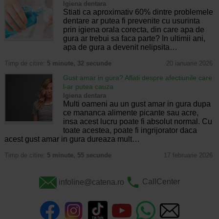
Igiena dentara
Stiati ca aproximativ 60% dintre problemele
dentare ar putea fi prevenite cu usurinta
prin igiena orala corecta, din care apa de
gura ar trebui sa faca parte? In ultimii ani,
apa de gura a devenit nelipsita…
Timp de citire:
5 minute, 32 secunde
20 ianuarie 2026
Gust amar in gura? Aflati despre afectiunile care
l-ar putea cauza
Igiena dentara
Multi oameni au un gust amar in gura dupa
ce mananca alimente picante sau acre,
insa acest lucru poate fi absolut normal. Cu
toate acestea, poate fi ingrijorator daca
acest gust amar in gura dureaza mult…
Timp de citire:
5 minute, 55 secunde
17 februarie 2026
infoline@catena.ro
CallCenter