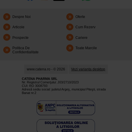
Despre Noi
Oferte
Articole
Cum Rezerv
Prospecte
Cariere
Politica De
Toate Marcile
Confidentialitate
www.catena.ro - © 2026
Vezi varianta desktop
CATENA PHARMA SRL
Nr. Registrul Comerţului: J03/2710/2023
CUI: RO 3008793
Adresă sediu social: judetul Argeş, municipiul Piteşti, strada
Banat nr.2