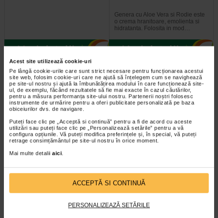
Genera cu Aloe Vera si Rodie este
o crema hranitoare, emolienta si
hidratanta. Folosita in mod…
Acest site utilizează cookie-uri
Pe lângă cookie-urile care sunt strict necesare pentru funcționarea acestui
Plătești 2, primești 3
Plătești 2, primești 3
site web, folosim cookie-uri care ne ajută să înțelegem cum se navighează
pe site-ul nostru și ajută la îmbunătățirea modului în care funcționează site-
ul, de exemplu, făcând rezultatele să fie mai exacte în cazul căutărilor,
pentru a măsura performanța site-ului nostru. Partenerii noștri folosesc
instrumente de urmărire pentru a oferi publicitate personalizată pe baza
obiceiurilor dvs. de navigare.
Puteți face clic pe „Acceptă si continuă” pentru a fi de acord cu aceste
utilizări sau puteți face clic pe „Personalizează setările” pentru a vă
configura opțiunile. Vă puteți modifica preferințele și, în special, vă puteți
retrage consimțământul pe site-ul nostru în orice moment.
Deodorant Roll-on Delicacy, 50
Dolce Natura Balsam de Par cu
Mai multe detalii
aici
.
ml, GENERA
Pantenol si Matase, 500ml…
• Asigura protectie impotriva
Balsam pentru par cret si ondulat
ACCEPTĂ SI CONTINUĂ
mirosurilor neplacute cauzate de
Genera Dolce Natura - un rasfat pe
transpiratie • …
baza de proteine din matase si…
PERSONALIZEAZĂ SETĂRILE