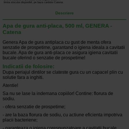
limita stocului disponibil, pe baza cardului Catena.
Descriere
Apa de gura anti-placa, 500 ml, GENERA -
Catena
Genera Apa de gura antiplaca cu gust de menta ofera
senzatie de prospetime, garantand o igiena ideala a cavitatii
bucale. Apa de gura anti-placa ce asigura igiena cavitatii
bucale oferind o senzatie de prospetime!
Indicatii de folosire:
Dupa periajul dintilor se clateste gura cu un capacel plin cu
solutie fara a inghiti.
Atentie!
Sa nu se lase la indemana copiilor! Contine: florura de
sodiu.
- ofera senzatie de prospetime;
- are la baza florura de sodiu, cu actiune eficienta impotriva
placii bacteriene;
- garanteaza o igiena corespunzatoare a cavitatii bucale.