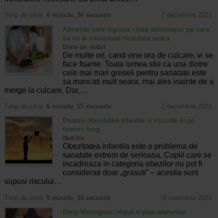
Timp de citire:
6 minute, 36 secunde
7 decembrie 2021
Alimente care ingrasa - lista alimentelor pe care
sa nu le consumati niciodata seara
Diete de slabit
De multe ori, cand vine ora de culcare, vi se
face foame. Toata lumea stie ca una dintre
cele mai mari greseli pentru sanatate este
sa mancati mult seara, mai ales inainte de a
merge la culcare. Dar,…
Timp de citire:
6 minute, 15 secunde
2 decembrie 2021
Despre obezitatea infantila si riscurile ei pe
termen lung
Nutritie
Obezitatea infantila este o problema de
sanatate extrem de serioasa. Copiii care se
incadreaza in categoria obezilor nu pot fi
considerati doar „grasuti” – acestia sunt
supusi riscului…
Timp de citire:
5 minute, 55 secunde
18 noiembrie 2021
Dieta Montignac: reguli si plan alimentar