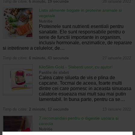
Timp de citire:
6 minute, 19 secunde
28 ianuarie 2022
Lista alimente bogate in proteine animale si
vegetale
Nutritie
Proteinele sunt nutrienti esentiali pentru
sanatate. Ele sunt responsabile pentru o
serie de functii importante in organism,
inclusiv hormonale, enzimatice, de reparare
si intretinere a celulelor, de…
Timp de citire:
6 minute, 43 secunde
27 ianuarie 2022
KiloSlim Gold - Slabesti usor, cu ajutor!
Pastile de slabit
Calea catre silueta de vis e plina de
capcane. Tocmai de aceea, foarte multi
dintre cei care pornesc in aceasta sinuoasa
calatorie esueaza mai mult sau mai putin
lamentabil. In buna parte, pentru ca se…
Timp de citire:
2 minute, 12 secunde
13 ianuarie 2022
7 recomandari pentru o digestie usoara si
corecta
Nutritie
Cu totii ne confruntam, la un moment dat, cu