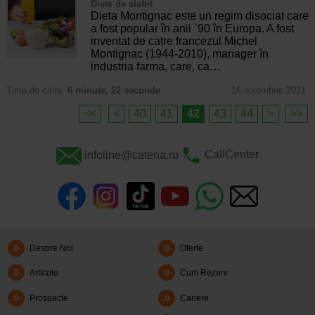
Diete de slabit
Dieta Montignac este un regim disociat care
a fost popular în anii `90 în Europa. A fost
inventat de catre francezul Michel
Montignac (1944-2010), manager în
industria farma, care, ca…
Timp de citire:
6 minute, 22 secunde
16 noiembrie 2021
<<
<
40
41
42
43
44
>
>>
infoline@catena.ro
CallCenter
Despre Noi
Oferte
Articole
Cum Rezerv
Prospecte
Cariere