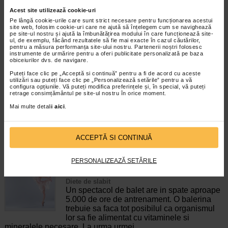
simptome digestive ocazionale, cum ar fi,
Acest site utilizează cookie-uri
gaze, arsuri, greata, constipatie sau diaree.
Pe lângă cookie-urile care sunt strict necesare pentru funcționarea acestui
Cu toate acestea, atunci cand astfel de
site web, folosim cookie-uri care ne ajută să înțelegem cum se navighează
pe site-ul nostru și ajută la îmbunătățirea modului în care funcționează site-
manifestari apar frecvent,…
ul, de exemplu, făcând rezultatele să fie mai exacte în cazul căutărilor,
pentru a măsura performanța site-ului nostru. Partenerii noștri folosesc
Timp de citire:
6 minute, 47 secunde
6 ianuarie 2022
instrumente de urmărire pentru a oferi publicitate personalizată pe baza
obiceiurilor dvs. de navigare.
Retete cina - idei rapide si cu putine calorii
Puteți face clic pe „Acceptă si continuă” pentru a fi de acord cu aceste
Retete
utilizări sau puteți face clic pe „Personalizează setările” pentru a vă
Pentru persoanele care isi doresc sa
configura opțiunile. Vă puteți modifica preferințele și, în special, vă puteți
slabeasca, una dintre cele mai bune
retrage consimțământul pe site-ul nostru în orice moment.
alternative pe care ar trebui sa le aiba in
Mai multe detalii
aici
.
vedere este consumul de alimente cu mai
putine calorii. Exista mai multe variante
dintre…
ACCEPTĂ SI CONTINUĂ
Timp de citire:
4 minute, 38 secunde
15 decembrie 2021
PERSONALIZEAZĂ SETĂRILE
Dieta Balerina: reguli de urmat, meniu si
interdictii
Diete de slabit
Un spectacol de balet are in spate aproape
5.000 de ore de antrenament. O balerina
trebuie sa faca tot posibilul ca organismul
lor sa fie alimentat cu vitaminele si
mineralele necesare. La urma urmei,…