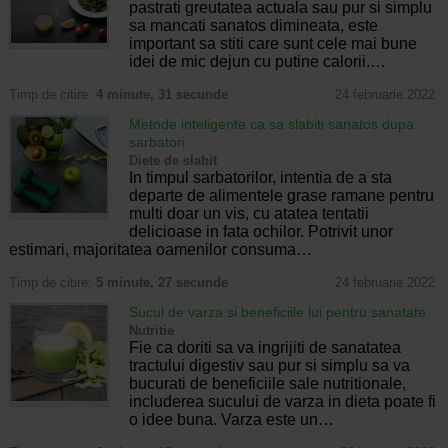
pastrati greutatea actuala sau pur si simplu
sa mancati sanatos dimineata, este
important sa stiti care sunt cele mai bune
idei de mic dejun cu putine calorii.…
Timp de citire:
4 minute, 31 secunde
24 februarie 2022
Metode inteligente ca sa slabiti sanatos dupa
sarbatori
Diete de slabit
In timpul sarbatorilor, intentia de a sta
departe de alimentele grase ramane pentru
multi doar un vis, cu atatea tentatii
delicioase in fata ochilor. Potrivit unor
estimari, majoritatea oamenilor consuma…
Timp de citire:
5 minute, 27 secunde
24 februarie 2022
Sucul de varza si beneficiile lui pentru sanatate
Nutritie
Fie ca doriti sa va ingrijiti de sanatatea
tractului digestiv sau pur si simplu sa va
bucurati de beneficiile sale nutritionale,
includerea sucului de varza in dieta poate fi
o idee buna. Varza este un…