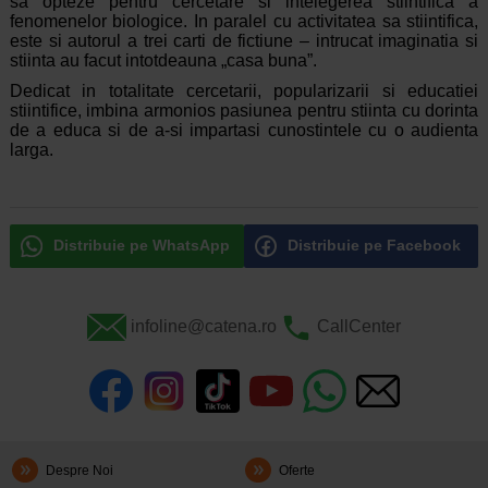
sa opteze pentru cercetare si intelegerea stiintifica a
fenomenelor biologice. In paralel cu activitatea sa stiintifica,
este si autorul a trei carti de fictiune – intrucat imaginatia si
stiinta au facut intotdeauna „casa buna”.
Dedicat in totalitate cercetarii, popularizarii si educatiei
stiintifice, imbina armonios pasiunea pentru stiinta cu dorinta
de a educa si de a-si impartasi cunostintele cu o audienta
larga.
Distribuie pe WhatsApp
Distribuie pe Facebook
infoline@catena.ro
CallCenter
Despre Noi
Oferte