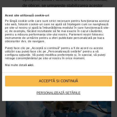
de obicei, se urmareste stabilizarea acestor
afectiuni inainte de o operatie de cataracta;
Acest site utilizează cookie-uri
in cazuri rare, anumite conditii medicale sau
Pe lângă cookie-urile care sunt strict necesare pentru funcționarea acestui
alergii severe la anestezice folosite reprezinta o
site web, folosim cookie-uri care ne ajută să înțelegem cum se navighează
pe site-ul nostru și ajută la îmbunătățirea modului în care funcționează site-
contraindicatie pentru aceasta interventie.
ul, de exemplu, făcând rezultatele să fie mai exacte în cazul căutărilor,
pentru a măsura performanța site-ului nostru. Partenerii noștri folosesc
instrumente de urmărire pentru a oferi publicitate personalizată pe baza
In cele mai multe cazuri, interventia chirurgicala are rol
obiceiurilor dvs. de navigare.
curativ maximal, restabilind acuitatea vizuala a
Puteți face clic pe „Acceptă si continuă” pentru a fi de acord cu aceste
utilizări sau puteți face clic pe „Personalizează setările” pentru a vă
pacientului. Rezultatul postoperator depinde in principal
configura opțiunile. Vă puteți modifica preferințele și, în special, vă puteți
retrage consimțământul pe site-ul nostru în orice moment.
de respectarea cu strictete a sfaturilor medicului in ceea
Mai multe detalii
aici
.
ce priveste igiena si recuperarea, precum si a
tratamentului indicat. Prezenta subiacenta a unor boli
sistemice, momentul in care are loc interventia, precum si
ACCEPTĂ SI CONTINUĂ
modul in care se efectueaza o operatie de cataracta sunt
criterii esentiale pentru rezultatul postoprator.
PERSONALIZEAZĂ SETĂRILE