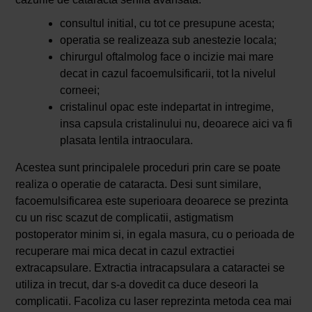
consultul initial, cu tot ce presupune acesta;
operatia se realizeaza sub anestezie locala;
chirurgul oftalmolog face o incizie mai mare
decat in cazul facoemulsificarii, tot la nivelul
corneei;
cristalinul opac este indepartat in intregime,
insa capsula cristalinului nu, deoarece aici va fi
plasata lentila intraoculara.
Acestea sunt principalele proceduri prin care se poate
realiza o operatie de cataracta. Desi sunt similare,
facoemulsificarea este superioara deoarece se prezinta
cu un risc scazut de complicatii, astigmatism
postoperator minim si, in egala masura, cu o perioada de
recuperare mai mica decat in cazul extractiei
extracapsulare. Extractia intracapsulara a cataractei se
utiliza in trecut, dar s-a dovedit ca duce deseori la
complicatii. Facoliza cu laser reprezinta metoda cea mai