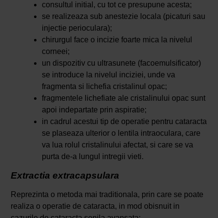
consultul initial, cu tot ce presupune acesta;
se realizeaza sub anestezie locala (picaturi sau
injectie perioculara);
chirurgul face o incizie foarte mica la nivelul
corneei;
un dispozitiv cu ultrasunete (facoemulsificator)
se introduce la nivelul inciziei, unde va
fragmenta si lichefia cristalinul opac;
fragmentele lichefiate ale cristalinului opac sunt
apoi indepartate prin aspiratie;
in cadrul acestui tip de operatie pentru cataracta
se plaseaza ulterior o lentila intraoculara, care
va lua rolul cristalinului afectat, si care se va
purta de-a lungul intregii vieti.
Extractia extracapsulara
Reprezinta o metoda mai traditionala, prin care se poate
realiza o operatie de cataracta, in mod obisnuit in
cazurile de cataracta senila avansata: