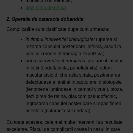
modificari de refractie;
dezlipirea de retina
.
2. Operatie de cataracta dobandita
Complicatiile sunt clasificate dupa cum urmeaza:
in timpul interventiei chirurgicale:
ruperea si
lezarea capsulei posterioare, hifema, arsuri la
nivelul corneei, hemoragia expulziva;
dupa interventia chirurgicala:
prolapsul irisului,
infectii (endoftalmita, panoftalmita), edem
macular cistoid, cheratita striata, pozitionarea
defectuoasa a lentilei intraoculare, disfotopsie
(fenomene luminoase in campul vizual), ptoza,
dezlipirea de retina, glaucom pseudofachic,
ingrosarea capsulei posterioare si opacifierea
acesteia (cataracta secundara).
Cu toate acestea, cele mai multe interventii au rezultate
excelente. Riscul de complicatii creste in cazul in care