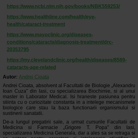
https://www.ncbi.nlm.nih.gov/books/NBK559253/
https://www.healthline.com/health/eye-
health/cataract-treatment
https://www.mayoclinic.org/diseases-
conditions/cataracts/diagnosis-treatment/drc-
20353795
https://my.clevelandclinic.org/health/diseases/8589-
cataracts-age-related
Autor:
Andrei Cioata
Andrei Cioata, absolvent al Facultatii de Biologie „Alexandru
Ioan Cuza” din Iasi, cu specializarea Biochimie, si al unui
master in Laborator Medical. Isi hraneste pasiunea pentru
stiinta cu o curiozitate constanta in a intelege mecanismele
biologice care stau la baza functionarii organismului si
sustinerii sanatatii.
De-a lungul pregatirii sale, a urmat cursurile Facultatii de
Medicina si Farmacie „Grigore T. Popa” din Iasi,
specializarea Medicina Generala, dar a ales sa se retraga si