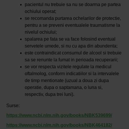
pacientul nu trebuie sa nu se doarma pe partea
ochiului operat;
se recomanda purtarea ochelarilor de protectie,
pentru a se preveni eventualele traumatisme la
nivelul ochiului;
spalarea pe fata se va face folosind eventual
servetele umede, si nu cu apa din abundenta;
este contraindicat consumul de alcool si trebuie
sa se renunte la fumat in perioada recuperarii;
se vor respecta vizitele regulate la medicul
oftalmolog, conform indicatiilor si la intervalele
de timp mentionate (uzual a doua zi dupa
operatie, dupa o saptamana, o luna si,
respectiv, dupa trei luni).
Surse:
https://www.ncbi.nlm.nih.gov/books/NBK539699/
https://www.ncbi.nlm.nih.gov/books/NBK464182/