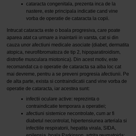
cataracta congenitala, prezenta inca de la
nastere, este principala indicatie cand vine
vorba de operatie de cataracta la copii.
Intrucat cataracta este o boala progresiva, care poate
aparea atat ca urmare a inaintarii in varsta, cat si din
cauza unor afectiuni medicale asociate (diabet, dermatita
atopica, neurofibromatoza de tip 2, hipoparatiroidism,
distrofie musculara miotonica). Din acest motiv, este
recomandat ca o operatie de cataracta sa aiba loc cat
mai devreme, pentru a se preveni progresia afectiunii. Pe
de alta parte, exista si contraindicatii cand vine vorba de
operatie de cataracta, iar acestea sunt:
infectii oculare active: reprezinta o
contraindicatie temporara a operatiei;
afectiuni sistemice necontrolate, cum ar fi
diabetul necontrolat, hipertensiunea arteriala si
infectiile respiratorii, hepatita virala, SIDA,
epilepsia, boala Parkinson, artrita reumatoida;