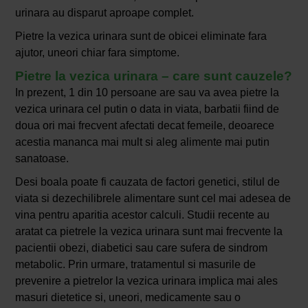
urinara au disparut aproape complet.
Pietre la vezica urinara sunt de obicei eliminate fara
ajutor, uneori chiar fara simptome.
Pietre la vezica urinara – care sunt cauzele?
In prezent, 1 din 10 persoane are sau va avea pietre la
vezica urinara cel putin o data in viata, barbatii fiind de
doua ori mai frecvent afectati decat femeile, deoarece
acestia mananca mai mult si aleg alimente mai putin
sanatoase.
Desi boala poate fi cauzata de factori genetici, stilul de
viata si dezechilibrele alimentare sunt cel mai adesea de
vina pentru aparitia acestor calculi. Studii recente au
aratat ca pietrele la vezica urinara sunt mai frecvente la
pacientii obezi, diabetici sau care sufera de sindrom
metabolic. Prin urmare, tratamentul si masurile de
prevenire a pietrelor la vezica urinara implica mai ales
masuri dietetice si, uneori, medicamente sau o