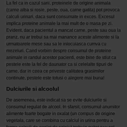
La fel ca in cazul sarii, proteinele de origine animala
(carne alba si rosie, peste, oua, carne gatita) pot provoca
calculi urinari, daca sunt consumate in exces. Excesul
implica proteine animale la mai mult de o masa pe zi.
Evident, daca pacientul a mancat carne, peste sau oua la
pranz, nu ar trebui sa mai manance aceste alimente si la
urmatoarele mese sau sa le inlocuiasca cumva cu
mezeluri. Cand vorbim despre consumul de proteine
animale in randul acestor pacienti, este bine de stiut ca
pestele este la fel de daunator ca si celelalte tipuri de
carne, dar in ceea ce priveste calitatea grasimilor
continute, pestele este totusi o alegere mai buna!
Dulciurile si alcoolul
De asemenea, este indicat sa se evite dulciurile si
consumul regulat de alcool. In sfarsit, consumul anumitor
alimente foarte bogate in oxalat (un compus de origine
vegetala, care se combina cu calciul in urina pentru a