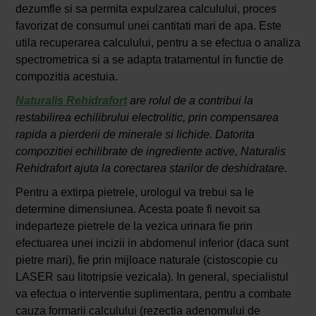
dezumfle si sa permita expulzarea calculului, proces
favorizat de consumul unei cantitati mari de apa. Este
utila recuperarea calculului, pentru a se efectua o analiza
spectrometrica si a se adapta tratamentul in functie de
compozitia acestuia.
Naturalis Rehidrafort
are rolul de a contribui la
restabilirea echilibrului electrolitic, prin compensarea
rapida a pierderii de minerale si lichide. Datorita
compozitiei echilibrate de ingrediente active, Naturalis
Rehidrafort ajuta la corectarea starilor de deshidratare.
Pentru a extirpa pietrele, urologul va trebui sa le
determine dimensiunea. Acesta poate fi nevoit sa
indeparteze pietrele de la vezica urinara fie prin
efectuarea unei incizii in abdomenul inferior (daca sunt
pietre mari), fie prin mijloace naturale (cistoscopie cu
LASER sau litotripsie vezicala). In general, specialistul
va efectua o interventie suplimentara, pentru a combate
cauza formarii calculului (rezectia adenomului de