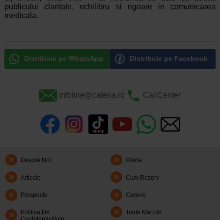
publicului claritate, echilibru si rigoare in comunicarea
medicala.
Distribuie pe WhatsApp
Distribuie pe Facebook
infoline@catena.ro
CallCenter
Despre Noi
Oferte
Articole
Cum Rezerv
Prospecte
Cariere
Politica De
Toate Marcile
Confidentialitate