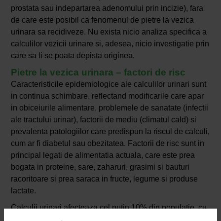
prostata sau indepartarea adenomului prin incizie), fara
de care este posibil ca fenomenul de pietre la vezica
urinara sa recidiveze. Nu exista nicio analiza specifica a
calculilor vezicii urinare si, adesea, nicio investigatie prin
care sa li se poata depista originea.
Pietre la vezica urinara – factori de risc
Caracteristicile epidemiologice ale calculilor urinari sunt
in continua schimbare, reflectand modificarile care apar
in obiceiurile alimentare, problemele de sanatate (infectii
ale tractului urinar), factorii de mediu (climatul cald) si
prevalenta patologiilor care predispun la riscul de calculi,
cum ar fi diabetul sau obezitatea. Factorii de risc sunt in
principal legati de alimentatia actuala, care este prea
bogata in proteine, sare, zaharuri, grasimi si bauturi
racoritoare si prea saraca in fructe, legume si produse
lactate.
Calculii urinari afecteaza cel putin 10% din populatie, cu
o prevalenta masculina evidenta (aproximativ doi barbati