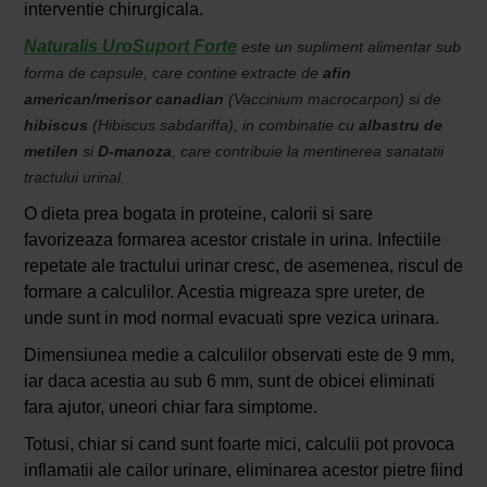
interventie chirurgicala.
Naturalis UroSuport Forte
este un supliment alimentar sub
forma de capsule, care contine extracte de
afin
american/merisor canadian
(
Vaccinium
macrocarpon
) si de
hibiscus
(
Hibiscus sabdariffa
), in combinatie cu
albastru de
metilen
si
D-manoza
, care contribuie la mentinerea sanatatii
tractului urinal.
O dieta prea bogata in proteine, calorii si sare
favorizeaza formarea acestor cristale in urina. Infectiile
repetate ale tractului urinar cresc, de asemenea, riscul de
formare a calculilor. Acestia migreaza spre ureter, de
unde sunt in mod normal evacuati spre vezica urinara.
Dimensiunea medie a calculilor observati este de 9 mm,
iar daca acestia au sub 6 mm, sunt de obicei eliminati
fara ajutor, uneori chiar fara simptome.
Totusi, chiar si cand sunt foarte mici, calculii pot provoca
inflamatii ale cailor urinare, eliminarea acestor pietre fiind