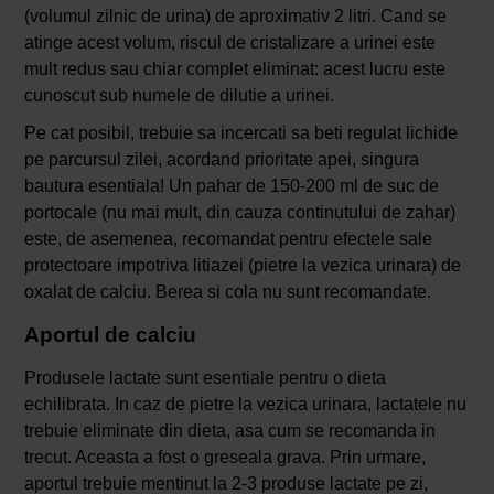
(volumul zilnic de urina) de aproximativ 2 litri. Cand se
atinge acest volum, riscul de cristalizare a urinei este
mult redus sau chiar complet eliminat: acest lucru este
cunoscut sub numele de dilutie a urinei.
Pe cat posibil, trebuie sa incercati sa beti regulat lichide
pe parcursul zilei, acordand prioritate apei, singura
bautura esentiala! Un pahar de 150-200 ml de suc de
portocale (nu mai mult, din cauza continutului de zahar)
este, de asemenea, recomandat pentru efectele sale
protectoare impotriva litiazei (pietre la vezica urinara) de
oxalat de calciu. Berea si cola nu sunt recomandate.
Aportul de calciu
Produsele lactate sunt esentiale pentru o dieta
echilibrata. In caz de pietre la vezica urinara, lactatele nu
trebuie eliminate din dieta, asa cum se recomanda in
trecut. Aceasta a fost o greseala grava. Prin urmare,
aportul trebuie mentinut la 2-3 produse lactate pe zi,