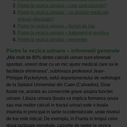
Pietre la vezica urinara – care sunt cauzele?
Pietre la vezica urinara – ce analize medicale
trebuie efectuate?
Pietre la vezica urinara – factori de risc
Pietre la vezica urinara – tratament si recidiva
Pietre la vezica urinara – preventie
Pietre la vezica urinara – informatii generale
„Mai mult de 80% dintre calculii urinari sunt eliminati
spontan, uneori doar cu un mic ajutor medical care sa le
faciliteze eliminarea”, subliniaza profesorul Jean-
Philippe Ryckelynck, seful departamentului de nefrologie
de la Spitalul Universitar din Caen (Calvados). Doar
foarte rar, acestia au consecinte grave asupra functiei
urinare. Litiaza urinara (boala ce implica formarea unuia
sau mai multor calculi in tractul urinar) este o boala
intalnita in principal in tarile occidentalizate, unde nivelul
de trai este ridicat. De exemplu, in Franta in timpul celor
doua razboaie mondiale, cazurile de pietre la vezica