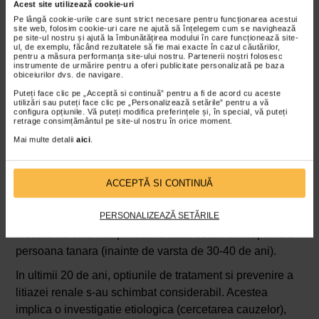
Acest site utilizează cookie-uri
la fiecare femeie). Afecteaza in principal persoanele cu
Pe lângă cookie-urile care sunt strict necesare pentru funcționarea acestui
site web, folosim cookie-uri care ne ajută să înțelegem cum se navighează
varste cuprinse intre 40 si 50 de ani si sunt mult mai rare
pe site-ul nostru și ajută la îmbunătățirea modului în care funcționează site-
ul, de exemplu, făcând rezultatele să fie mai exacte în cazul căutărilor,
la copii. Calculii urinari sunt responsabili de aproximativ
pentru a măsura performanța site-ului nostru. Partenerii noștri folosesc
100.000 de cazuri de colici renale (dureri puternice) in
instrumente de urmărire pentru a oferi publicitate personalizată pe baza
obiceiurilor dvs. de navigare.
fiecare an, tratate prin 50.000 de litotripsii si 38.000 de
Puteți face clic pe „Acceptă si continuă” pentru a fi de acord cu aceste
ureteroscopii.
utilizări sau puteți face clic pe „Personalizează setările” pentru a vă
configura opțiunile. Vă puteți modifica preferințele și, în special, vă puteți
retrage consimțământul pe site-ul nostru în orice moment.
Pietre la vezica urinara – tratament si
recidiva
Mai multe detalii
aici
.
In absenta masurilor preventive, reaparitia unui calcul
urinar este aproape inevitabila. Se estimeaza ca riscul
ACCEPTĂ SI CONTINUĂ
de recurenta este de 30-40% la cinci ani si de 50-70% la
zece ani.
PERSONALIZEAZĂ SETĂRILE
Recurenta este mai probabila daca boala a inceput la o
persoana tanara (inainte de varsta de 30-40 de ani).
In ultimii 20 de ani, optiunile de tratament si prevenire a
litiazei renale s-au schimbat considerabil. Acestea
implica o investigatie etiologica (cercetarea cauzelor),