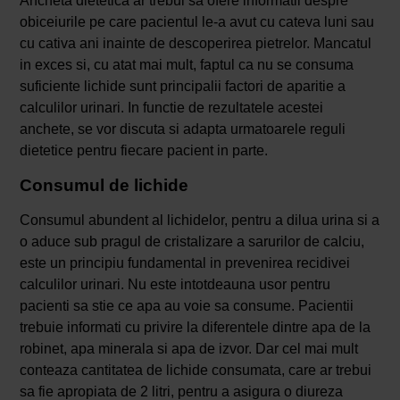
Ancheta dietetica ar trebui sa ofere informatii despre
obiceiurile pe care pacientul le-a avut cu cateva luni sau
cu cativa ani inainte de descoperirea pietrelor. Mancatul
in exces si, cu atat mai mult, faptul ca nu se consuma
suficiente lichide sunt principalii factori de aparitie a
calculilor urinari. In functie de rezultatele acestei
anchete, se vor discuta si adapta urmatoarele reguli
dietetice pentru fiecare pacient in parte.
Consumul de lichide
Consumul abundent al lichidelor, pentru a dilua urina si a
o aduce sub pragul de cristalizare a sarurilor de calciu,
este un principiu fundamental in prevenirea recidivei
calculilor urinari. Nu este intotdeauna usor pentru
pacienti sa stie ce apa au voie sa consume. Pacientii
trebuie informati cu privire la diferentele dintre apa de la
robinet, apa minerala si apa de izvor. Dar cel mai mult
conteaza cantitatea de lichide consumata, care ar trebui
sa fie apropiata de 2 litri, pentru a asigura o diureza