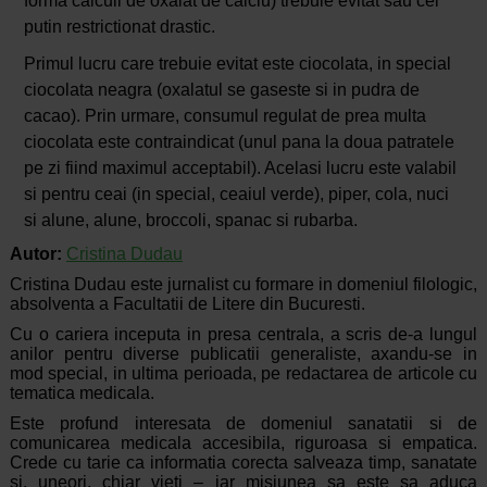
forma calculi de oxalat de calciu) trebuie evitat sau cel
putin restrictionat drastic.
Primul lucru care trebuie evitat este ciocolata, in special
ciocolata neagra (oxalatul se gaseste si in pudra de
cacao). Prin urmare, consumul regulat de prea multa
ciocolata este contraindicat (unul pana la doua patratele
pe zi fiind maximul acceptabil). Acelasi lucru este valabil
si pentru ceai (in special, ceaiul verde), piper, cola, nuci
si alune, alune, broccoli, spanac si rubarba.
Autor:
Cristina Dudau
Cristina Dudau este jurnalist cu formare in domeniul filologic,
absolventa a Facultatii de Litere din Bucuresti.
Cu o cariera inceputa in presa centrala, a scris de-a lungul
anilor pentru diverse publicatii generaliste, axandu-se in
mod special, in ultima perioada, pe redactarea de articole cu
tematica medicala.
Este profund interesata de domeniul sanatatii si de
comunicarea medicala accesibila, riguroasa si empatica.
Crede cu tarie ca informatia corecta salveaza timp, sanatate
si, uneori, chiar vieti – iar misiunea sa este sa aduca