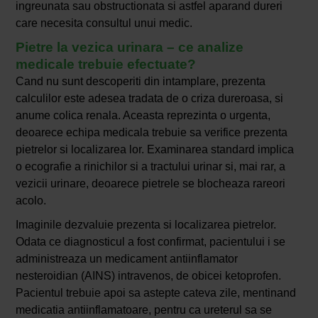
ingreunata sau obstructionata si astfel aparand dureri
care necesita consultul unui medic.
Pietre la vezica urinara – ce analize
medicale trebuie efectuate?
Cand nu sunt descoperiti din intamplare, prezenta
calculilor este adesea tradata de o criza dureroasa, si
anume colica renala. Aceasta reprezinta o urgenta,
deoarece echipa medicala trebuie sa verifice prezenta
pietrelor si localizarea lor. Examinarea standard implica
o ecografie a rinichilor si a tractului urinar si, mai rar, a
vezicii urinare, deoarece pietrele se blocheaza rareori
acolo.
Imaginile dezvaluie prezenta si localizarea pietrelor.
Odata ce diagnosticul a fost confirmat, pacientului i se
administreaza un medicament antiinflamator
nesteroidian (AINS) intravenos, de obicei ketoprofen.
Pacientul trebuie apoi sa astepte cateva zile, mentinand
medicatia antiinflamatoare, pentru ca ureterul sa se