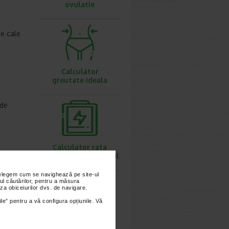
ovulatie
pe cale
Calculator
greutate ideala
 de
Calculator rata
metabolismului bazal
nțelegem cum se navighează pe site-ul
ul căutărilor, pentru a măsura
za obiceiurilor dvs. de navigare.
ile” pentru a vă configura opțiunile. Vă
Calculator