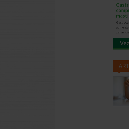
Gastr
comp
masti
Gastroca
alimentar
zahar, di
AR