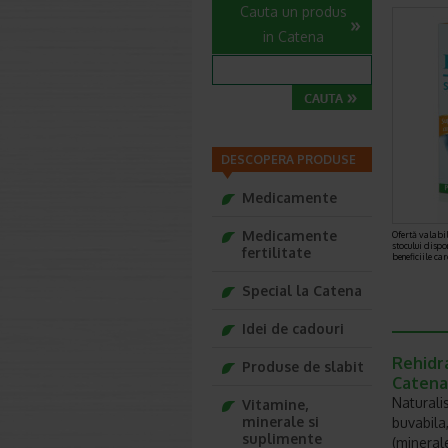
Cauta un produs
in Catena
DESCOPERA PRODUSE
Medicamente
Medicamente
Ofertă valabil
stocului dispo
fertilitate
beneficiile ca
Special la Catena
Idei de cadouri
Rehidra
Produse de slabit
Catena
Naturali
Vitamine,
minerale si
buvabila
suplimente
(mineral