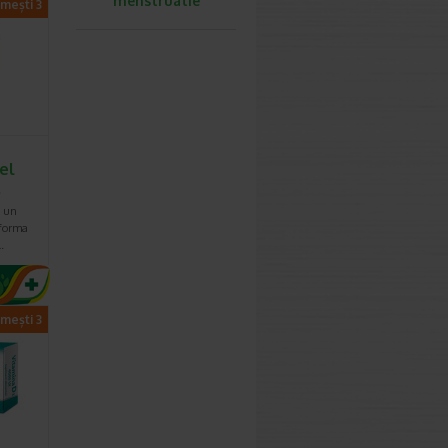
menstruatie
imești 3
el
…
e un
 forma
…
imești 3