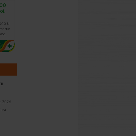
000
oi,
4000 UI
tar sub
oase…
ii
ie 2026
fara