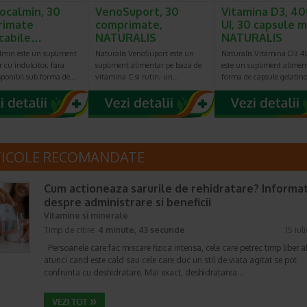
ocalmin, 30
VenoSuport, 30
Vitamina D3, 4
rimate
comprimate,
UI, 30 capsule m
cabile…
NATURALIS
NATURALIS
lmin este un supliment
Naturalis VenoSuport este un
Naturalis Vitamina D3 
 cu indulcitor, fara
supliment alimentar pe baza de
este un supliment alimen
sponibil sub forma de…
vitamina C si rutin, un…
forma de capsule gelatin
TICOLE RECOMANDATE
Cum actioneaza sarurile de rehidratare? Informat
despre administrare si beneficii
Vitamine si minerale
Timp de citire:
4 minute, 43 secunde
15 iul
Persoanele care fac miscare fizica intensa, cele care petrec timp liber a
atunci cand este cald sau cele care duc un stil de viata agitat se pot
confrunta cu deshidratare. Mai exact, deshidratarea…