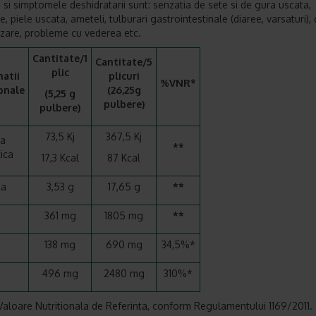
si simptomele deshidratarii sunt: senzatia de sete si de gura uscata,
e, piele uscata, ameteli, tulburari gastrointestinale (diaree, varsaturi), 
izare, probleme cu vederea etc.
Cantitate/1
Cantitate/5
plic
atii
plicuri
%VNR*
onale
(26,25g
(5,25 g
pulbere)
pulbere)
73,5 Kj
367,5 Kj
ea
**
ica
17,3 Kcal
87 Kcal
za
3,53 g
17,65 g
**
361 mg
1805 mg
**
138 mg
690 mg
34,5%*
496 mg
2480 mg
310%*
aloare Nutritionala de Referinta, conform Regulamentului 1169/2011.