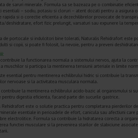
ta de saruri minerale. Formula sa se bazeaza pe o combinatie eficien
ti esentiali – sodiu, potasiu si cloruri – atent dozati pentru a asigura o
e rapida si o corectie eficienta a dezechilibrelor provocate de transpir
a/deshidratare, efort fizic prelungit, varsaturi sau expunere la temper
de portocale si indulcitori bine tolerati, Naturalis Rehidrafort este po
ulti si copii, si poate fi folosit, la nevoie, pentru a preveni deshidratar
i:
 contribuie la functionarea normala a sistemului nervos, ajuta la contr
 a muschilor si participa la mentinerea tensiunii arteriale in limite nor
te esential pentru mentinerea echilibrului hidric si contribuie la trans
ilor nervoase si la activitatea musculara normala.
 contribuie la mentinerea echilibrului acido-bazic al organismului si su
 pentru digestia eficienta, facand parte din sucurile gastrice.
s Rehidrafort este o solutie practica pentru completarea pierderilor d
i minerale esentiale in perioadele de efort, canicula sau afectiuni care
ibre electrolitice. Formula sa contribuie la hidratarea corecta a organi
erea functiei musculare si la prevenirea starilor de slabiciune asociate
arii.