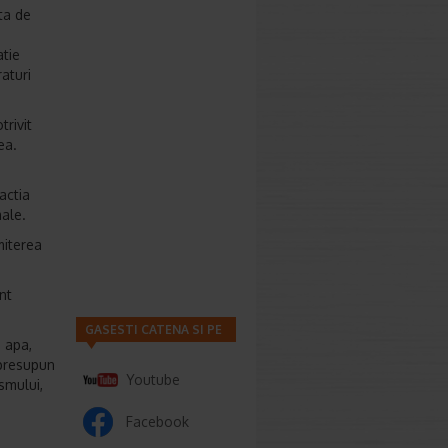
ta de
atie
aturi
trivit
ea.
actia
male.
miterea
nt
GASESTI CATENA SI PE
e apa,
 presupun
Youtube
smului,
Facebook