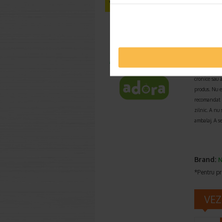
Dex
Osmol
Atentionari:
Suplimentele
cronice sau 
produs.
Nu e
recomandat p
zilnic. A nu
ambalaj.
A s
Brand:
N
*Pentru pr
VEZ