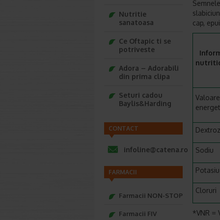
Semnele 
slabiciun
Nutritie
sanatoasa
cap, epu
Ce Oftapic ti se
potriveste
Inform
nutriti
Adora – Adorabili
din prima clipa
Seturi cadou
Valoar
Baylis&Harding
energet
CONTACT
Dextro
infoline@catena.ro
Sodiu
Potasiu
FARMACII
Cloruri
Farmacii NON-STOP
*VNR = V
Farmacii FIV