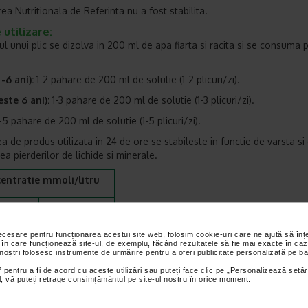
ea Nutritionala de Referinta nu a fost stabilita.
utilizare:
ul unui plic se dizolva in 200 ml de apa fiarta si racita si se consuma 
-6 ani):
1-2 pahare de 200 ml de solutie (1-2 plicuri/zi).
este 6 ani):
1-3 pahare de 200 ml de solutie (1-3 plicuri/zi).
-5 pahare de 200 ml de solutie (1-5 plicuri/zi).
a de produs utilizata in 24 de ore se stabileste in functie de varsta si
ea pierderilor de lichide si minerale.
entratie mmoli/litru
diu
90
necesare pentru funcționarea acestui site web, folosim cookie-uri care ne ajută să î
asiu
20
 în care funcționează site-ul, de exemplu, făcând rezultatele să fie mai exacte în caz
 noștri folosesc instrumente de urmărire pentru a oferi publicitate personalizată pe ba
lor
80
 pentru a fi de acord cu aceste utilizări sau puteți face clic pe „Personalizează setăr
ial, vă puteți retrage consimțământul pe site-ul nostru în orice moment.
trat
9,9