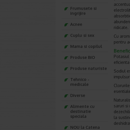
accentua
Frumusete si
electroli
ingrijire
absorbti
abundent
Acnee
ridicate.
Cuplu si sex
Cu aroma 
pentru ad
Mama si copilul
Benefici
Potasiul
Produse BIO
eficienta
Produse naturiste
Sodiul es
impulsur
Tehnico -
medicale
Clorurile
esentiale
Diverse
Naturali
saruri s
Alimente cu
destinatie
dezechil
speciala
la sustin
deshidrat
NOU la Catena