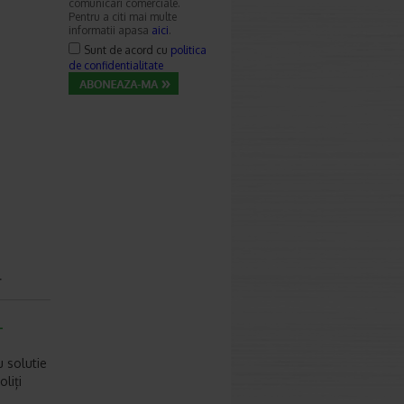
comunicari comerciale.
Pentru a citi mai multe
informatii apasa
aici
.
Sunt de acord cu
politica
de confidentialitate
r
-
 solutie
liți