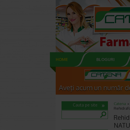
HOME
BLOGURI
Catena
Cauta pe site
Rehidrafo
Rehidr
NATU