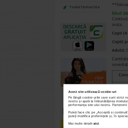
**Valoar
Toate farmaciile
Mod de 
Continut
orala.
Copii (4 
Copii( p
Adulti:
1
Cantitate
severitat
Conc
So
Acest site utilizează cookie-uri
Pe lângă cookie-urile care sunt strict 
Pot
nostru și ajută la îmbunătățirea modului
performanța site-ului nostru. Partenerii
C
Puteți face clic pe „Acceptă si continuă”
puteți modifica preferințele și, în spec
Ci
Mai multe detalii
aici
.