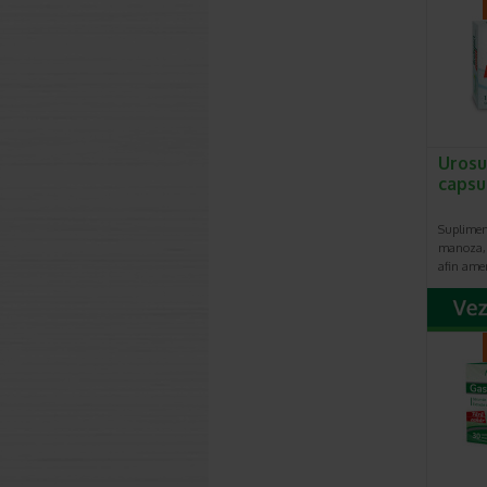
Urosu
capsu
Suplimen
manoza, 
afin ame