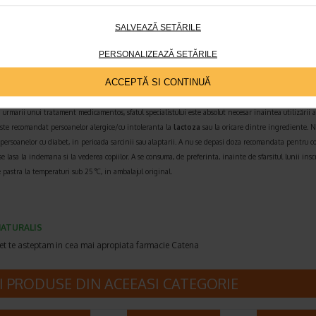
troza
111
SALVEAZĂ SETĂRILE
aritate
311 mosmol
PERSONALIZEAZĂ SETĂRILE
ACCEPTĂ SI CONTINUĂ
 alimentare nu inlocuiesc o dieta variata si echilibrata si un mod de viata sanatos.
In cazul unor afe
a urmarii unui tratament medicamentos, sfatul specialistului este absolut necesar inaintea utilizării a
ste recomandat persoanelor alergice/cu intoleranta la
lactoza
sau la oricare dintre ingrediente.
N
ersoanelor cu diabet, in perioada sarcinii sau alaptarii.
A nu se depasi doza recomandata pentru c
 se lasa la indemana si la vederea copiilor.
A se consuma, de preferinta, inainte de sfarsitul lunii insc
e pastra la temperaturi sub 25 °C, in ambalajul original.
ATURALIS
et te asteptam in cea mai apropiata farmacie Catena
I PRODUSE DIN ACEEASI CATEGORIE