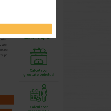
IMC
Calculator
ctiuni
hidratare optima
cestui
u este
onsumul
rise pe
Calculator
greutate bebelusi
Calculator