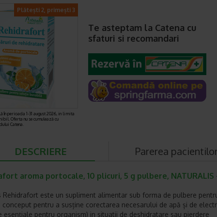
Plătești 2, primești 3
Te asteptam la Catena cu
sfaturi si recomandari
ă în perioada 1-31 august 2026, in limita
nibil. Oferta nu se cumulează cu
rdului Catena.
DESCRIERE
Parerea pacientilo
fort aroma portocale, 10 plicuri, 5 g pulbere, NATURALIS 
s Rehidrafort este un supliment alimentar sub forma de pulbere pentru
, conceput pentru a susține corectarea necesarului de apă și de electro
e esențiale pentru organism) in situatii de deshidratare sau pierdere