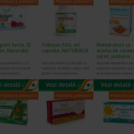
Plătești 2, primești 3
Plătești 2, primești 3
Plătești 2, pr
port forte, 15
Tribulus 500, 60
Rehidrafort cu
le, Naturalis
capsule, NATURALIS
aroma de caram
sarat, pulbere
tul alimentar cu D-
Naturalis Tribulus 500 este un
Naturalis Rehidrafort est
extract din fructe de
supliment alimentar vegan, fara
supliment alimentar sub
rican/merisor…
gluten si fara organisme…
de pulbere pentru solutie
Plătești 2, primești 3
Plătești 2, primești 3
Plătești 2, pr