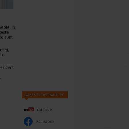
veole. In
ceste
ie sunt
ungi,
ea
rezident
.
GASESTI CATENA SI PE
Youtube
Facebook