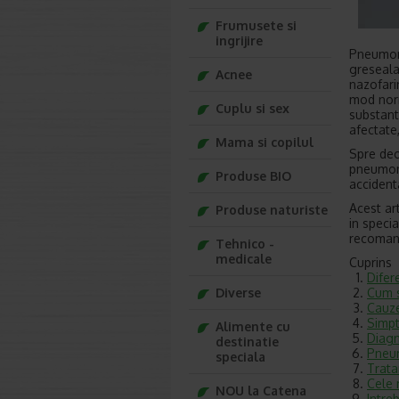
Frumusete si
ingrijire
Pneumoni
greseala
Acnee
nazofarin
mod norm
Cuplu si sex
substant
afectate,
Mama si copilul
Spre deo
pneumoni
Produse BIO
accident
Acest ar
Produse naturiste
in specia
recomand
Tehnico -
medicale
Cuprins
Difer
Cum s
Diverse
Cauze
Simp
Alimente cu
Diagn
destinatie
Pneum
speciala
Trata
Cele 
NOU la Catena
Intre