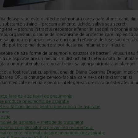
a de aspiratie este o infectie pulmonara care apare atunci cand, din
, substante straine – precum alimente, lichide, saliva sau secretii
giene – patrund in tractul respirator inferior, in special in bronhii si al
al, organismul dispune de mecanisme de protectie care impiedica a
e sa ajunga in plamani, insa atunci cand reflexele de tuse sau deglutit
 ele pot trece mai departe si pot declansa inflamatie si infectie.
sebire de alte forme de pneumonie, cauzate de bacterii, virusuri sau f
a de aspiratie are un mecanism distinct, fiind determinata de inhalar
ala a unor materiale care nu ar trebui sa ajunga niciodata in plamani.
ticol a fost realizat cu sprijinul dnei dr. Diana Cosmina Dragan, medic 
lizarea ORL si chirurgie cervico-faciala, care ne-a oferit clarificari si
ari medicale esentiale pentru intelegerea corecta a acestei afectiuni
ente fata de alte tipuri de pneumonie
e produce pneumonia de aspiratie
le si factorii de risc pentru pneumonia de aspiratie
tome
ostic
onie de aspiratie – metode de tratament
mentul complicatiilor si prevenirea recurentelor
mai recente informatii despre pneumonia de aspiratie
bari & Raspunsuri (Q & A)