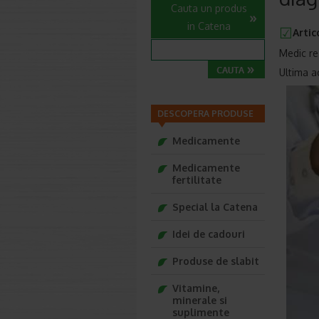
Cauta un produs
in Catena
Artic
Medic re
Ultima a
DESCOPERA PRODUSE
Medicamente
Medicamente
fertilitate
Special la Catena
Idei de cadouri
Produse de slabit
Vitamine,
minerale si
suplimente