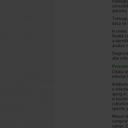
Radiogra
consolid
datorita 
Tomograf
daca se 
In unele
flexibil 
a identif
analize 
Diagnost
alte infe
Pneumo
Odata st
infectiei
Antibioti
o infecti
ajung in
si bacte
culturilo
specific 
Masuri d
compromi
sange. D