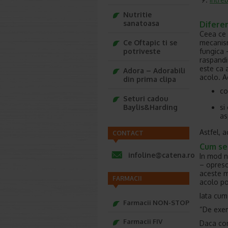
Nutritie
sanatoasa
Difere
Ceea ce 
mecanism
Ce Oftapic ti se
fungica 
potriveste
raspandi
este ca a
Adora – Adorabili
acolo. Ac
din prima clipa
co
Seturi cadou
si
Baylis&Harding
as
Astfel, 
CONTACT
Cum se
infoline@catena.ro
In mod no
– opresc
aceste m
FARMACII
acolo po
Iata cum
Farmacii NON-STOP
“De exe
Farmacii FIV
Daca con