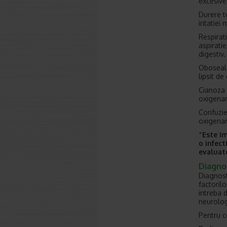
excesive
Durere t
iritatiei
Respirat
aspirati
digestiv.
Oboseala 
lipsit de
Cianoza 
oxigenar
Confuzie
oxigenar
“Este im
o infect
evaluate
Diagno
Diagnost
factorilo
intreba d
neurolog
Pentru c