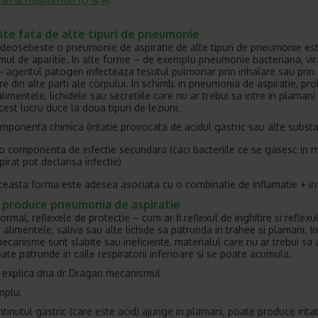
nte fata de alte tipuri de pneumonie
deosebeste o pneumonie de aspiratie de alte tipuri de pneumonie es
ul de aparitie. In alte forme – de exemplu pneumonie bacteriana, vir
– agentul patogen infecteaza tesutul pulmonar prin inhalare sau prin
re din alte parti ale corpului. In schimb, in pneumonia de aspiratie, p
limentele, lichidele sau secretiile care nu ar trebui sa intre in plaman
est lucru duce la doua tipuri de leziuni:
mponenta chimica (iritatie provocata de acidul gastric sau alte subst
 o componenta de infectie secundara (caci bacteriile ce se gasesc in m
pirat pot declansa infectie)
aceasta forma este adesea asociata cu o combinatie de inflamatie + inf
 produce pneumonia de aspiratie
rmal, reflexele de protectie – cum ar fi reflexul de inghitire si reflexu
 alimentele, saliva sau alte lichide sa patrunda in trahee si plamani. I
ecanisme sunt slabite sau ineficiente, materialul care nu ar trebui sa
ate patrunde in caile respiratorii inferioare si se poate acumula.
 explica dna dr Dragan mecanismul
mplu:
tinutul gastric (care este acid) ajunge in plamani, poate produce iritat