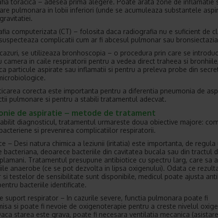
fia toracica – adesea prima alegere. Poate arata zone de inflamatie 
are pulmonara in lobii inferiori (unde se acumuleaza substantele aspi
gravitatiei.
ia computerizata (CT) – folosita daca radiografia nu e suficient de c
suspecteaza complicatii cum ar fi abcesul pulmonar sau bronsiectazia
 cazuri, se utilizeaza bronhoscopia – o procedura prin care se introdu
cu camera in caile respiratorii pentru a vedea direct traheea si bronhiile
ica particule aspirate sau inflamatii si pentru a preleva probe din secre
microbiologice.
icarea corecta este importanta pentru a diferentia pneumonia de aspi
ctii pulmonare si pentru a stabili tratamentul adecvat.
nie de aspiratie – metode de tratament
abilit diagnosticul, tratamentul urmareste doua obiective majore: co
 bacteriene si prevenirea complicatiilor respiratorii.
ce – Desi natura chimica a leziunii (iritatia) este importanta, de regul
e bacteriana, deoarece bacteriile din cavitatea bucala sau din tractul d
 plamani. Tratamentul presupune antibiotice cu spectru larg, care sa 
riile anaerobe (ce se pot dezvolta in lipsa oxigenului). Odata ce rezult
r si testelor de sensibilitate sunt disponibile, medicul poate ajusta anti
pentru bacteriile identificate.
e suport respirator – In cazurile severe, functia pulmonara poate fi
sa si poate fi nevoie de oxigenoterapie pentru a creste nivelul oxige
aca starea este grava, poate fi necesara ventilatia mecanica (asistar