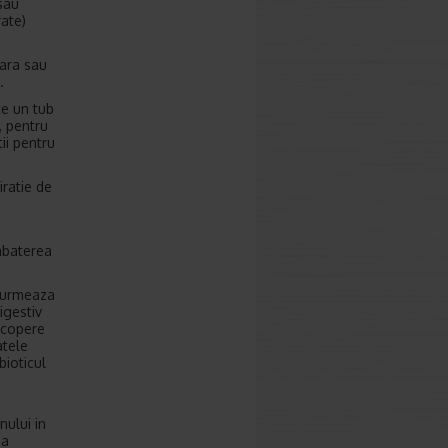
sau
rate)
lara sau
.
ce un tub
, pentru
tii pentru
ratie de
mbaterea
a urmeaza
igestiv
acopere
atele
bioticul
nului in
ea