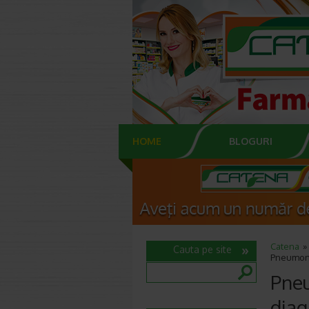
HOME
BLOGURI
Catena
Cauta pe site
Pneumonie
Pneu
diag