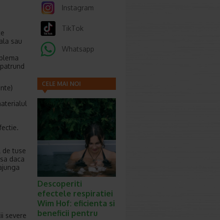
Instagram
TikTok
te
ala sau
Whatsapp
roblema
i patrund
CELE MAI NOI
ante)
ARTICOLE
aterialul
ectie.
l de tuse
nsa daca
 ajunga
Descoperiti
efectele respiratiei
Wim Hof: eficienta si
beneficii pentru
ii severe