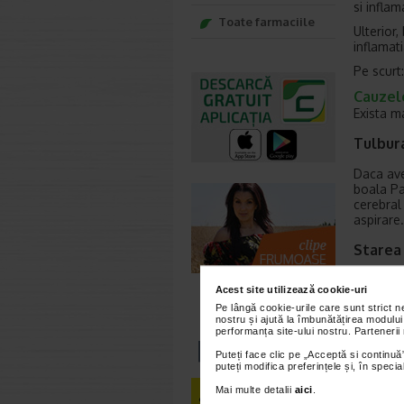
si inflam
Toate farmaciile
Ulterior
inflamati
Pe scurt:
Cauzele
Exista m
Tulbura
Daca avet
boala Pa
cerebral 
aspirare.
Starea
Pacienti
Acest site utilizează cookie-uri
aspira c
Pe lângă cookie-urile care sunt strict 
nostru și ajută la îmbunătățirea modului
Reflux
performanța site-ului nostru. Partenerii
Daca sucu
Puteți face clic pe „Acceptă si continuă”
puteți modifica preferințele și, în spec
somnului 
Mai multe detalii
aici
.
Boli pu