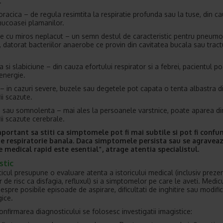
.
oracica – de regula resimtita la respiratie profunda sau la tuse, din c
 mucoasei plamanilor.
ie cu miros neplacut – un semn destul de caracteristic pentru pneumo
e, datorat bacteriilor anaerobe ce provin din cavitatea bucala sau tract
si slabiciune – din cauza efortului respirator si a febrei, pacientul po
 energie.
– in cazuri severe, buzele sau degetele pot capata o tenta albastra d
ii scazute.
 sau somnolenta – mai ales la persoanele varstnice, poate aparea di
ii scazute cerebrale.
portant sa stiti ca simptomele pot fi mai subtile si pot fi confu
ie respiratorie banala. Daca simptomele persista sau se agraveaz
 medical rapid este esential”, atrage atentia specialistul.
stic
icul presupune o evaluare atenta a istoricului medical (inclusiv preze
r de risc ca disfagia, refluxul) si a simptomelor pe care le aveti. Medic
espre posibile episoade de aspirare, dificultati de inghitire sau modific
ice.
onfirmarea diagnosticului se folosesc investigatii imagistice: