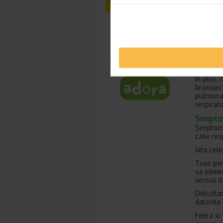
Persoane
dificulta
Utiliz
Pacienti
reflexel
In plus,
bronsiect
pulmonar
respirato
Simpt
Simptome
caile re
Iata cel
Tuse per
sa elimi
verzui) d
Dificulta
datorita 
Febra si 