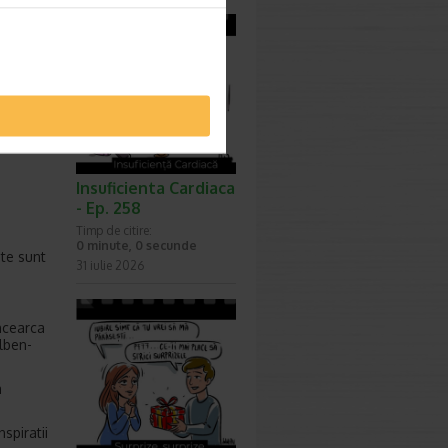
 deja
deoarece
Insuficienta Cardiaca
- Ep. 258
Timp de citire:
0 minute, 0 secunde
ate sunt
31 iulie 2026
ncearca
lben-
a
spiratii