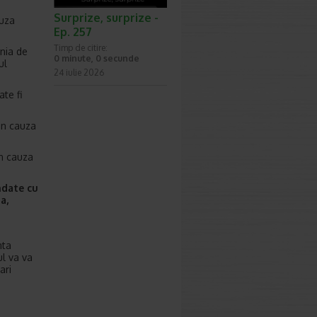
Surprize, surprize -
auza
Ep. 257
Timp de citire:
nia de
0 minute, 0 secunde
ul
24 iulie 2026
ate fi
in cauza
n cauza
ndate cu
a,
nta
ul va va
ari