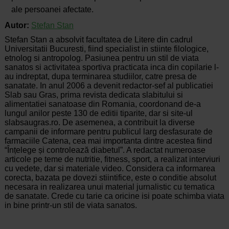
ale persoanei afectate.
Autor:
Stefan Stan
Stefan Stan a absolvit facultatea de Litere din cadrul
Universitatii Bucuresti, fiind specialist in stiinte filologice,
etnolog si antropolog. Pasiunea pentru un stil de viata
sanatos si activitatea sportiva practicata inca din copilarie l-
au indreptat, dupa terminarea studiilor, catre presa de
sanatate. In anul 2006 a devenit redactor-sef al publicatiei
Slab sau Gras, prima revista dedicata slabitului si
alimentatiei sanatoase din Romania, coordonand de-a
lungul anilor peste 130 de editii tiparite, dar si site-ul
slabsaugras.ro. De asemenea, a contribuit la diverse
campanii de informare pentru publicul larg desfasurate de
farmaciile Catena, cea mai importanta dintre acestea fiind
“Înțelege și controlează diabetul”. A redactat numeroase
articole pe teme de nutritie, fitness, sport, a realizat interviuri
cu vedete, dar si materiale video. Considera ca informarea
corecta, bazata pe dovezi stiintifice, este o conditie absolut
necesara in realizarea unui material jurnalistic cu tematica
de sanatate. Crede cu tarie ca oricine isi poate schimba viata
in bine printr-un stil de viata sanatos.