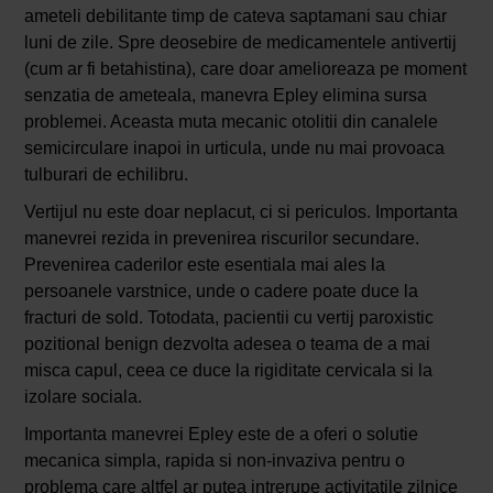
ameteli debilitante timp de cateva saptamani sau chiar
luni de zile. Spre deosebire de medicamentele antivertij
(cum ar fi betahistina), care doar amelioreaza pe moment
senzatia de ameteala, manevra Epley elimina sursa
problemei. Aceasta muta mecanic otolitii din canalele
semicirculare inapoi in urticula, unde nu mai provoaca
tulburari de echilibru.
Vertijul nu este doar neplacut, ci si periculos. Importanta
manevrei rezida in prevenirea riscurilor secundare.
Prevenirea caderilor este esentiala mai ales la
persoanele varstnice, unde o cadere poate duce la
fracturi de sold. Totodata, pacientii cu vertij paroxistic
pozitional benign dezvolta adesea o teama de a mai
misca capul, ceea ce duce la rigiditate cervicala si la
izolare sociala.
Importanta manevrei Epley este de a oferi o solutie
mecanica simpla, rapida si non-invaziva pentru o
problema care altfel ar putea intrerupe activitatile zilnice