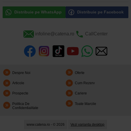
Distribuie pe WhatsApp
Distribuie pe Facebook
infoline@catena.ro
CallCenter
Despre Noi
Oferte
Articole
Cum Rezerv
Prospecte
Cariere
Politica De
Toate Marcile
Confidentialitate
www.catena.ro - © 2026
Vezi varianta desktop