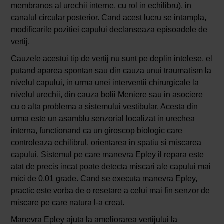
membranos al urechii interne, cu rol in echilibru), in
canalul circular posterior. Cand acest lucru se intampla,
modificarile pozitiei capului declanseaza episoadele de
vertij.
Cauzele acestui tip de vertij nu sunt pe deplin intelese, el
putand aparea spontan sau din cauza unui traumatism la
nivelul capului, in urma unei interventii chirurgicale la
nivelul urechii, din cauza bolii Meniere sau in asociere
cu o alta problema a sistemului vestibular. Acesta din
urma este un asamblu senzorial localizat in urechea
interna, functionand ca un giroscop biologic care
controleaza echilibrul, orientarea in spatiu si miscarea
capului. Sistemul pe care manevra Epley il repara este
atat de precis incat poate detecta miscari ale capului mai
mici de 0,01 grade. Cand se executa manevra Epley,
practic este vorba de o resetare a celui mai fin senzor de
miscare pe care natura l-a creat.
Manevra Epley ajuta la ameliorarea vertijului la