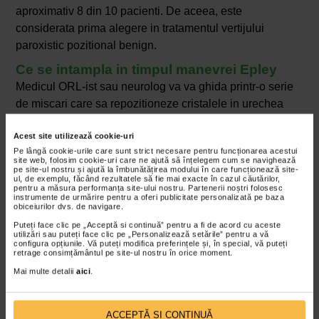
aproximativ 8 din 10 pacienti. De aceea, este
considerata prima alegere in tratamentul vertijului
paroxistic pozitional benign.
Ce se intampla in timpul manevrei Epley
Medicul ORL-ist sau neurolog va va ghida printr-o serie
de miscari care sa repozitioneze cristalele in urechea
interna. Dupa fiecare miscare principala va va cere sa
Acest site utilizează cookie-uri
mentineti pozitia pentru aproximativ 20-30 de secunde.
Pe lângă cookie-urile care sunt strict necesare pentru funcționarea acestui
site web, folosim cookie-uri care ne ajută să înțelegem cum se navighează
Va va intoarce capul la 45 de grade, pe partea
pe site-ul nostru și ajută la îmbunătățirea modului în care funcționează site-
urechii care cauzeaza vertijul.
ul, de exemplu, făcând rezultatele să fie mai exacte în cazul căutărilor,
pentru a măsura performanța site-ului nostru. Partenerii noștri folosesc
Apoi va va ghida, mentinand pozitia, pentru a va
instrumente de urmărire pentru a oferi publicitate personalizată pe baza
obiceiurilor dvs. de navigare.
intinde pe pat cu capul in afara. In timpul acestei
Puteți face clic pe „Acceptă si continuă” pentru a fi de acord cu aceste
etape simptomele de vertij se pot agrava.
utilizări sau puteți face clic pe „Personalizează setările” pentru a vă
configura opțiunile. Vă puteți modifica preferințele și, în special, vă puteți
Urmeaza sa va intoarceti capul usor catre partea
retrage consimțământul pe site-ul nostru în orice moment.
opusa.
Mai multe detalii
aici
.
Apoi sa va rotiti si corpul, pentru a se alinia cu
capul.
ACCEPTĂ SI CONTINUĂ
Veti ramane asezat pe o parte pentru cateva