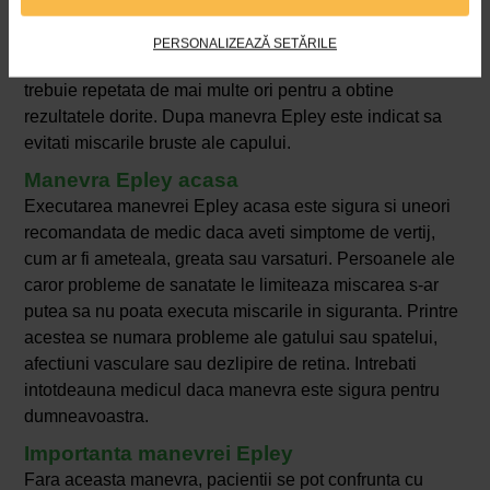
momente, apoi va veti ridica in pozitie sezanda.
PERSONALIZEAZĂ SETĂRILE
Manevra Epley dureaza cam 10 minute. In unele cazuri,
trebuie repetata de mai multe ori pentru a obtine
rezultatele dorite. Dupa manevra Epley este indicat sa
evitati miscarile bruste ale capului.
Manevra Epley acasa
Executarea manevrei Epley acasa este sigura si uneori
recomandata de medic daca aveti simptome de vertij,
cum ar fi ameteala, greata sau varsaturi. Persoanele ale
caror probleme de sanatate le limiteaza miscarea s-ar
putea sa nu poata executa miscarile in siguranta. Printre
acestea se numara probleme ale gatului sau spatelui,
afectiuni vasculare sau dezlipire de retina. Intrebati
intotdeauna medicul daca manevra este sigura pentru
dumneavoastra.
Importanta manevrei Epley
Fara aceasta manevra, pacientii se pot confrunta cu