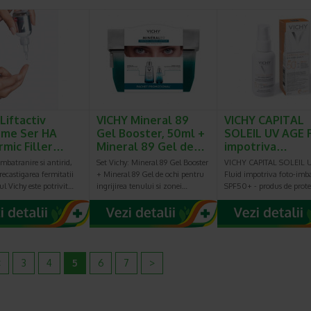
Liftactiv
VICHY Mineral 89
VICHY CAPITAL
eme Ser HA
Gel Booster, 50ml +
SOLEIL UV AGE F
rmic Filler…
Mineral 89 Gel de…
impotriva…
imbatranire si antirid,
Set Vichy: Mineral 89 Gel Booster
VICHY CAPITAL SOLEIL 
 recastigarea fermitatii
+ Mineral 89 Gel de ochi pentru
Fluid impotriva foto-imba
rul Vichy este potrivit…
ingrijirea tenului si zonei…
SPF50+ - produs de prote
<
3
4
5
6
7
>