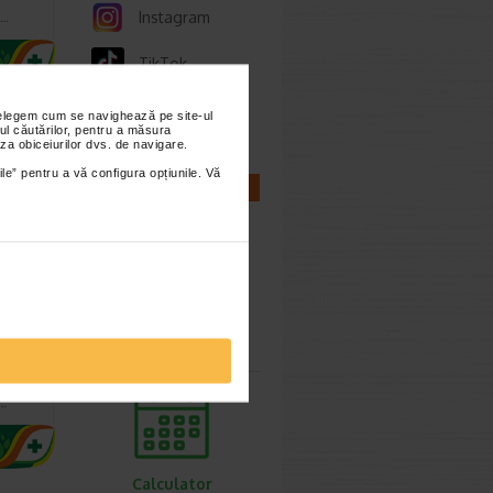
Instagram
t…
TikTok
Whatsapp
nțelegem cum se navighează pe site-ul
ul căutărilor, pentru a măsura
za obiceiurilor dvs. de navigare.
ile” pentru a vă configura opțiunile. Vă
CALCULATOARE
9
, 30
Calculator
sarcina
obiotic,
ea terna
e…
Calculator