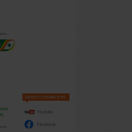
reata…
GASESTI CATENA SI PE
ensi
Youtube
m,
Facebook
tions