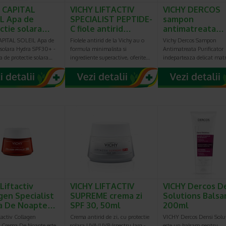
 CAPITAL
VICHY LIFTACTIV
VICHY DERCOS
L Apa de
SPECIALIST PEPTIDE-
sampon
ctie solara…
C fiole antirid…
antimatreata…
APITAL SOLEIL Apa de
Fiolele antirid de la Vichy au o
Vichy Dercos Sampon
 solara Hydra SPF30+ -
formula minimalista si
Antimatreata Purificator
 de protectie solara…
ingrediente superactive, oferite…
indeparteaza delicat mat
Liftactiv
VICHY LIFTACTIV
VICHY Dercos D
gen Specialist
SUPREME crema zi
Solutions Balsa
a De Noapte…
SPF 30, 50ml
200ml
tactiv Collagen
Crema antirid de zi, cu protectie
VICHY Dercos Densi Solu
st Crema De Noapte este
solara UVA/UVB (spectru larg -
este un balsam pentru