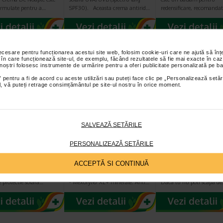
formulate pentru a…
SPF30). Aceasta crema antirid…
redensificare, recomanda
necesare pentru funcționarea acestui site web, folosim cookie-uri care ne ajută să î
 în care funcționează site-ul, de exemplu, făcând rezultatele să fie mai exacte în caz
 noștri folosesc instrumente de urmărire pentru a oferi publicitate personalizată pe ba
 pentru a fi de acord cu aceste utilizări sau puteți face clic pe „Personalizează setăr
ial, vă puteți retrage consimțământul pe site-ul nostru în orice moment.
SALVEAZĂ SETĂRILE
 CAPITAL
VICHY CAPITAL
VICHY Mineral 8
L Gel pentru
SOLEIL Emulsie
Serum Probiotic
PERSONALIZEAZĂ SETĂRILE
 rezistent la…
matifianta SPF50+…
ml
ACCEPTĂ SI CONTINUĂ
ctie solara pentru copii -
Emulsie protectie solara SPF50+
Vichy Mineral 89 serum pr
 foarte ridicata SPF50+.
VICHY CAPITAL SOLEIL (50 ml)
30 ml, rasfat pentru piel
 protectie solara…
- Mexoryl® XL+ minerale. Anti…
Daca tu nu poti scapa d