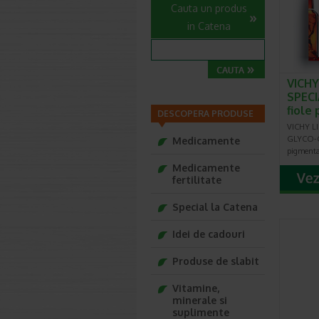
Cauta un produs
in Catena
VICHY
SPECI
fiole
DESCOPERA PRODUSE
VICHY LI
GLYCO-C 
Medicamente
pigmentar
Medicamente
fertilitate
Special la Catena
Idei de cadouri
Produse de slabit
Vitamine,
minerale si
suplimente