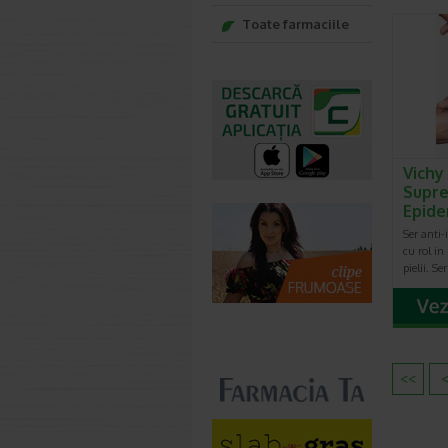
Toate farmaciile
Vichy 
Supr
Epide
Ser anti-
cu rol in
pielii. Se
<<