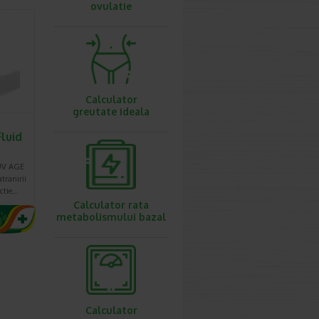
ovulatie
Calculator
greutate ideala
luid
UV AGE
tranirii
ctie…
Calculator rata
metabolismului bazal
Calculator