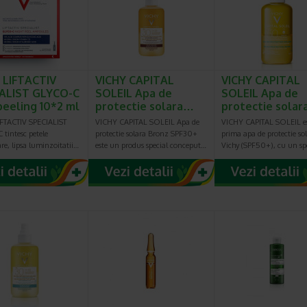
 LIFTACTIV
VICHY CAPITAL
VICHY CAPITAL
ALIST GLYCO-C
SOLEIL Apa de
SOLEIL Apa de
 peeling 10*2 ml
protectie solara…
protectie sola
FTACTIV SPECIALIST
VICHY CAPITAL SOLEIL Apa de
VICHY CAPITAL SOLEIL e
tintesc petele
protectie solara Bronz SPF30+
prima apa de protectie so
e, lipsa luminzoitatii…
este un produs special conceput…
Vichy (SPF50+), cu un s