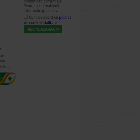
comunicari comerciale.
Pentru a citi mai multe
informatii apasa
aici
.
Sunt de acord cu
politica
de confidentialitate
ra…
ste
lara
pectru…