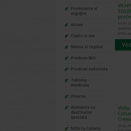
VICHY
Frumusete si
SOLEI
ingrijire
prote
VICHY C
Acnee
protectie
prima apa
Cuplu si sex
Mama si copilul
Produse BIO
Produse naturiste
Tehnico -
medicale
Diverse
Alimente cu
Vichy 
destinatie
Colla
speciala
Crem
Vichy Lif
NOU la Catena
Speciali