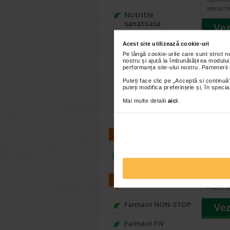
special 
Nutritie
sanatoasa
Ce Oftapic ti se
Acest site utilizează cookie-uri
potriveste
Pe lângă cookie-urile care sunt strict 
nostru și ajută la îmbunătățirea modului
performanța site-ului nostru. Partenerii
Adora – Adorabili
din prima clipa
Puteți face clic pe „Acceptă si continuă”
puteți modifica preferințele și, în spec
Seturi cadou
Mai multe detalii
aici
.
Baylis&Harding
CONTACT
VICHY
SOLEI
infoline@catena.ro
copii
Gel prote
protectie
FARMACII
Produs de
Farmacii NON-STOP
Farmacii FIV