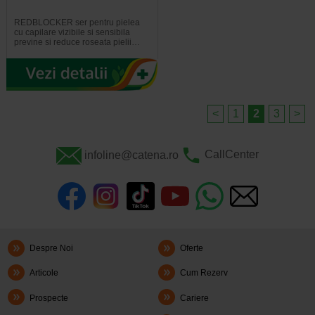
REDBLOCKER ser pentru pielea
cu capilare vizibile si sensibila
previne si reduce roseata pielii…
<
1
2
3
>
infoline@catena.ro
CallCenter
Despre Noi
Oferte
Articole
Cum Rezerv
Prospecte
Cariere