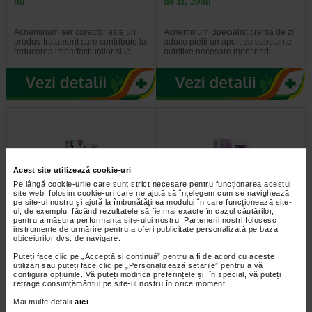
ml
de zi, 30ml
Acneminum ser corector este un
Acneminum Specialist crema de zi
produs-tratament care contribuie la
aduce pielii un aport de substante
reducerea imperfectiunilor si la…
nutritive necesare mentinerii…
Acest site utilizează cookie-uri
Pe lângă cookie-urile care sunt strict necesare pentru funcționarea acestui
site web, folosim cookie-uri care ne ajută să înțelegem cum se navighează
pe site-ul nostru și ajută la îmbunătățirea modului în care funcționează site-
ul, de exemplu, făcând rezultatele să fie mai exacte în cazul căutărilor,
pentru a măsura performanța site-ului nostru. Partenerii noștri folosesc
Acneminum gel de fata
Regevagia 40+ igiena intima
instrumente de urmărire pentru a oferi publicitate personalizată pe baza
exfoliant, 125 ml
gel, 180 ml
obiceiurilor dvs. de navigare.
Puteți face clic pe „Acceptă si continuă” pentru a fi de acord cu aceste
Acneminum Specialist gel exfoliant
Regevagia 40+ igiena intima gel
utilizări sau puteți face clic pe „Personalizează setările” pentru a vă
este un produs special formulat cu
are o formula speciala pentru a
configura opțiunile. Vă puteți modifica preferințele și, în special, vă puteți
microparticule exfoliante din…
mentine echilibrul zonei intime la…
retrage consimțământul pe site-ul nostru în orice moment.
Mai multe detalii
aici
.