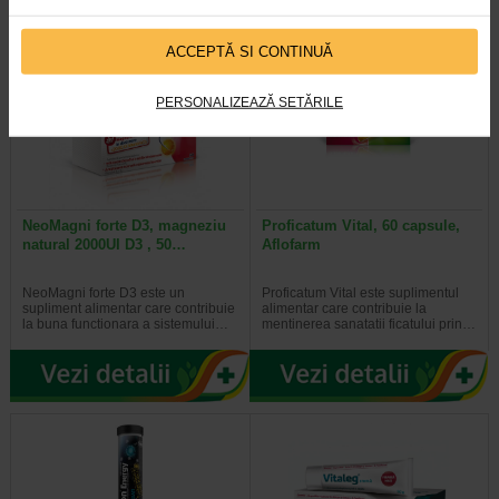
ACCEPTĂ SI CONTINUĂ
PERSONALIZEAZĂ SETĂRILE
NeoMagni forte D3, magneziu
Proficatum Vital, 60 capsule,
natural 2000UI D3 , 50…
Aflofarm
NeoMagni forte D3 este un
Proficatum Vital este suplimentul
supliment alimentar care contribuie
alimentar care contribuie la
la buna functionara a sistemului…
mentinerea sanatatii ficatului prin…