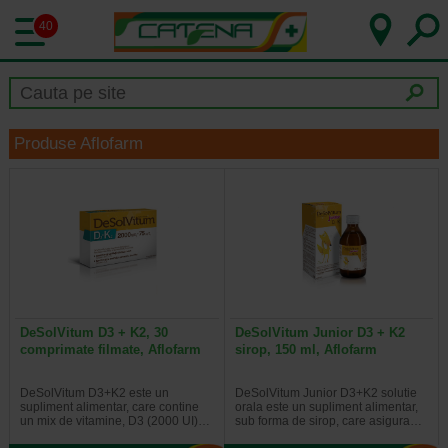
40
Produse Aflofarm
DeSolVitum D3 + K2, 30
DeSolVitum Junior D3 + K2
comprimate filmate, Aflofarm
sirop, 150 ml, Aflofarm
DeSolVitum D3+K2 este un
DeSolVitum Junior D3+K2 solutie
supliment alimentar, care contine
orala este un supliment alimentar,
un mix de vitamine, D3 (2000 UI)…
sub forma de sirop, care asigura…