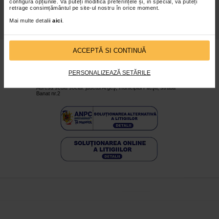
configura opțiunile. Vă puteți modifica preferințele și, în special, vă puteți
Prospecte
Cariere
retrage consimțământul pe site-ul nostru în orice moment.
Politica De
Toate Marcile
Mai multe detalii
aici
.
Confidentialitate
ACCEPTĂ SI CONTINUĂ
www.catena.ro - © 2026
Vezi varianta desktop
CATENA PHARMA SRL
PERSONALIZEAZĂ SETĂRILE
Nr. Registrul Comerţului: J03/2710/2023
CUI: RO 3008793
Adresă sediu social: judetul Argeş, municipiul Piteşti, strada
Banat nr.2