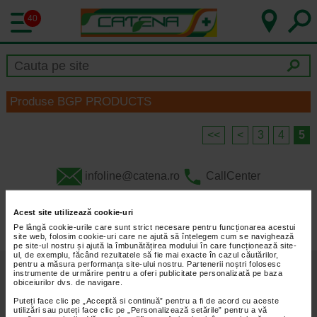
40
Produse BGP PRODUCTS
<<
<
3
4
5
infoline@catena.ro
CallCenter
Acest site utilizează cookie-uri
Pe lângă cookie-urile care sunt strict necesare pentru funcționarea acestui
site web, folosim cookie-uri care ne ajută să înțelegem cum se navighează
pe site-ul nostru și ajută la îmbunătățirea modului în care funcționează site-
ul, de exemplu, făcând rezultatele să fie mai exacte în cazul căutărilor,
pentru a măsura performanța site-ului nostru. Partenerii noștri folosesc
Despre Noi
Oferte
instrumente de urmărire pentru a oferi publicitate personalizată pe baza
obiceiurilor dvs. de navigare.
Articole
Cum Rezerv
Puteți face clic pe „Acceptă si continuă” pentru a fi de acord cu aceste
utilizări sau puteți face clic pe „Personalizează setările” pentru a vă