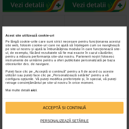
Acest site utilizează cookie-uri
Pe lângă cookie-urile care sunt strict necesare pentru funcționarea acestui
site web, folosim cookie-uri care ne ajută să înțelegem cum se navighează
pe site-ul nostru și ajută la îmbunătățirea modului în care funcționează site-
ul, de exemplu, făcând rezultatele să fie mai exacte în cazul căutărilor,
pentru a măsura performanța site-ului nostru. Partenerii noștri folosesc
instrumente de urmărire pentru a oferi publicitate personalizată pe baza
Ursofalk, 250 mg / 5 ml, 1
Ursofalk, 500 mg, 100
obiceiurilor dvs. de navigare.
flacon, 250 ml suspensie…
comprimate filmate, Dr. Falk
Puteți face clic pe „Acceptă si continuă” pentru a fi de acord cu aceste
utilizări sau puteți face clic pe „Personalizează setările” pentru a vă
configura opțiunile. Vă puteți modifica preferințele și, în special, vă puteți
Acidul ursodeoxicolic, substanta
Acidul ursodeoxicolic, substanta
retrage consimțământul pe site-ul nostru în orice moment.
activa din Ursofalk suspensie, este
activa din Ursofalk 500 mg, este un
un acid al bilei obtinut pe cale…
acid al bilei obtinut pe cale…
Mai multe detalii
aici
.
ACCEPTĂ SI CONTINUĂ
PERSONALIZEAZĂ SETĂRILE
infoline@catena.ro
CallCenter