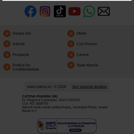
Despre Noi
Oferte
Articole
Cum Rezerv
Prospecte
Cariere
Politica De
Toate Marcile
Confidentialitate
www.catena.ro - © 2026
Vezi varianta desktop
CATENA PHARMA SRL
Nr. Registrul Comerţului: J03/2710/2023
CUI: RO 3008793
Adresă sediu social: judetul Argeş, municipiul Piteşti, strada
Banat nr.2