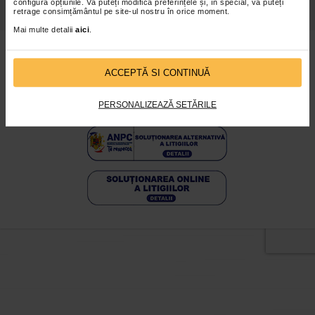
Politica De
Toate Marcile
configura opțiunile. Vă puteți modifica preferințele și, în special, vă puteți
Confidentialitate
retrage consimțământul pe site-ul nostru în orice moment.
Mai multe detalii
aici
.
www.catena.ro - © 2026
Vezi varianta desktop
ACCEPTĂ SI CONTINUĂ
CATENA PHARMA SRL
Nr. Registrul Comerţului: J03/2710/2023
CUI: RO 3008793
Adresă sediu social: judetul Argeş, municipiul Piteşti, strada
PERSONALIZEAZĂ SETĂRILE
Banat nr.2