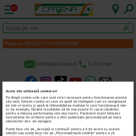
40
Produse HELVETICA PROFARM
infoline@catena.ro
CallCenter
Acest site utilizează cookie-uri
Pe lângă cookie-urile care sunt strict necesare pentru funcționarea acestui
site web, folosim cookie-uri care ne ajută să înțelegem cum se navighează
Despre Noi
Oferte
pe site-ul nostru și ajută la îmbunătățirea modului în care funcționează site-
ul, de exemplu, făcând rezultatele să fie mai exacte în cazul căutărilor,
pentru a măsura performanța site-ului nostru. Partenerii noștri folosesc
Articole
Cum Rezerv
instrumente de urmărire pentru a oferi publicitate personalizată pe baza
obiceiurilor dvs. de navigare.
Prospecte
Cariere
Puteți face clic pe „Acceptă si continuă” pentru a fi de acord cu aceste
utilizări sau puteți face clic pe „Personalizează setările” pentru a vă