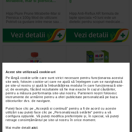
Mirabelle, mar si piersica…
g
Hipp Piure Prune Mirabelle-Mar si
Hipp Anti-Reflux AR formula de
Piersica x 100g Mod de utilizare:
lapte speciala +0 luni este un
Potrivit ca gustare intre mese sau…
dietetic pentru scopuri medicale…
Acest site utilizează cookie-uri
Pe lângă cookie-urile care sunt strict necesare pentru funcționarea acestui
site web, folosim cookie-uri care ne ajută să înțelegem cum se navighează
pe site-ul nostru și ajută la îmbunătățirea modului în care funcționează site-
ul, de exemplu, făcând rezultatele să fie mai exacte în cazul căutărilor,
pentru a măsura performanța site-ului nostru. Partenerii noștri folosesc
Hipp Piure mar, capsuni,
Hipp Cereale cu Orez, 200g
instrumente de urmărire pentru a oferi publicitate personalizată pe baza
banana, 100g
obiceiurilor dvs. de navigare.
Puteți face clic pe „Acceptă si continuă” pentru a fi de acord cu aceste
HiPP HiPPiS Piure de fructe – Mar
Hipp Cereale cu Orez Informatii
utilizări sau puteți face clic pe „Personalizează setările” pentru a vă
cu Capsuni si Banana, ℮ 100 g
importante Acest produs trebuie
configura opțiunile. Vă puteți modifica preferințele și, în special, vă puteți
Produs ecologic. Amestec din…
utilizat numai la indicatia…
retrage consimțământul pe site-ul nostru în orice moment.
Mai multe detalii
aici
.