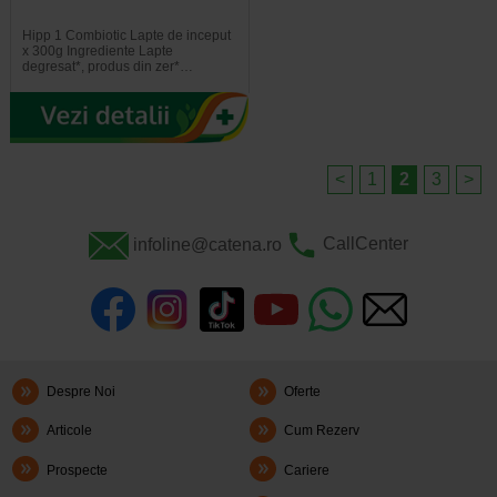
Hipp 1 Combiotic Lapte de inceput
x 300g Ingrediente Lapte
degresat*, produs din zer*…
<
1
2
3
>
infoline@catena.ro
CallCenter
Despre Noi
Oferte
Articole
Cum Rezerv
Prospecte
Cariere