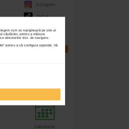
Instagram
TikTok
Whatsapp
nțelegem cum se navighează pe site-ul
ul căutărilor, pentru a măsura
za obiceiurilor dvs. de navigare.
ile” pentru a vă configura opțiunile. Vă
CALCULATOARE
Calculator
sarcina
Calculator