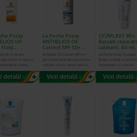
che Posay
La Roche Posay
CICAPLAST B5+
ELIOS UV-
ANTHELIOS Oil
Balsam reparat
 Fluid…
Correct SPF 50+…
calmant, 40 ml
ine de 25 de ani,
Anthelios Oil Correct SPF50+
La Roche Posay Cicaplast
 este pionier in ceea ce
gel-crema fotocorectoare pentru
B este o crema cu actiune
inovatiile de ultima…
utilizare zilnica reduce porii si…
reparatoare cu indicatii…