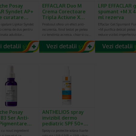
che Posay
EFFACLAR Duo M
LRP EFFACLAR g
AR Syndet AP+
Crema Corectoare
spumant +M X 
e curatare…
Tripla Actiune X…
ml rezerva
 spalare Lipikar Syndet
Produsul ofera un efect anti-
Effaclar Gel Spumant Pur
 o crema de dus pentru
recurenta, fiind testat pe pielea
+M purifica delicat pielea 
tinata adultilor…
cu tendinta acneica, chiar si cu…
reduce vizibil imperfecti
che Posay
ANTHELIOS spray
B3 Ser Anti-
invizibil dermo
 Pigmentare…
pediatric SPF 50+…
 cu noul ingredient
Spray cu protectie solara foarte
c si brevetat ce
ridicata UVA/UVB + UVA ultra-