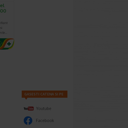
el
400
ifiant
si
unile…
GASESTI CATENA SI PE
Youtube
Facebook