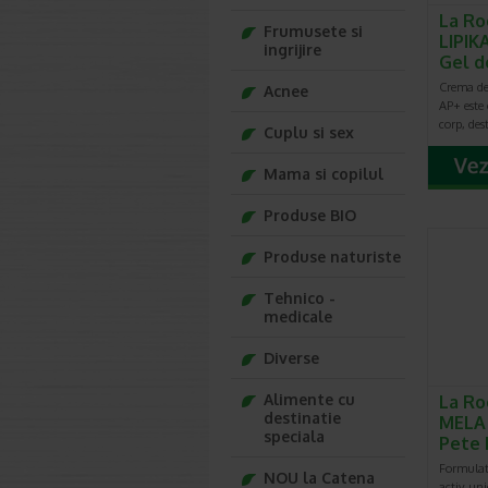
La Ro
Frumusete si
LIPIK
ingrijire
Gel d
Crema de
Acnee
AP+ este
corp, des
Cuplu si sex
Mama si copilul
Produse BIO
Produse naturiste
Tehnico -
medicale
Diverse
Alimente cu
La Ro
destinatie
MELA 
speciala
Pete
Formulat
NOU la Catena
activ uni