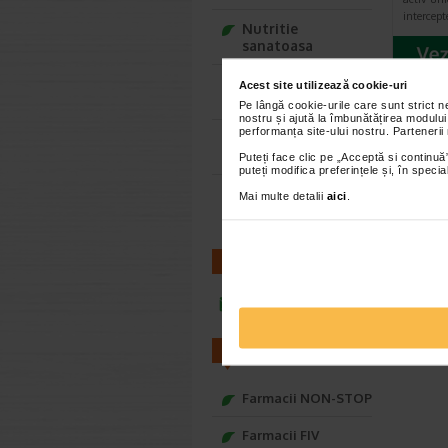
intercep
Nutritie
sanatoasa
Ce Oftapic ti se
Acest site utilizează cookie-uri
potriveste
Pe lângă cookie-urile care sunt strict 
nostru și ajută la îmbunătățirea modului
<<
performanța site-ului nostru. Partenerii
Adora – Adorabili
din prima clipa
Puteți face clic pe „Acceptă si continuă”
puteți modifica preferințele și, în spec
Seturi cadou
Mai multe detalii
aici
.
Baylis&Harding
CONTACT
infoline@catena.ro
FARMACII
Farmacii NON-STOP
Farmacii FIV