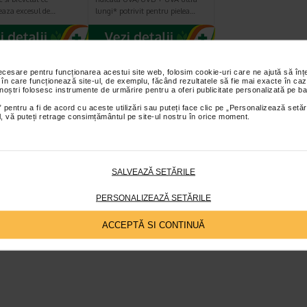
teaza excesul de…
lungi* potrivit pentru pielea…
necesare pentru funcționarea acestui site web, folosim cookie-uri care ne ajută să î
 în care funcționează site-ul, de exemplu, făcând rezultatele să fie mai exacte în caz
<
5
6
7
 noștri folosesc instrumente de urmărire pentru a oferi publicitate personalizată pe ba
 pentru a fi de acord cu aceste utilizări sau puteți face clic pe „Personalizează setăr
ial, vă puteți retrage consimțământul pe site-ul nostru în orice moment.
SALVEAZĂ SETĂRILE
PERSONALIZEAZĂ SETĂRILE
ACCEPTĂ SI CONTINUĂ