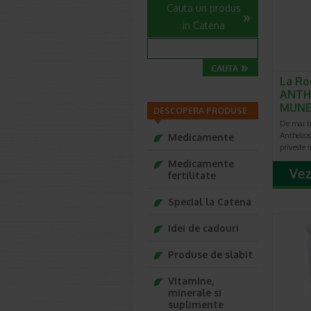
Cauta un produs
in Catena
La Ro
ANTH
MUNE
DESCOPERA PRODUSE
De mai b
Anthelios
Medicamente
priveste 
Medicamente
fertilitate
Special la Catena
Idei de cadouri
Produse de slabit
Vitamine,
minerale si
suplimente