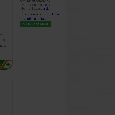
comunicari comerciale.
Pentru a citi mai multe
informatii apasa
aici
.
Sunt de acord cu
politica
de confidentialitate
or
, La…
 Balsam