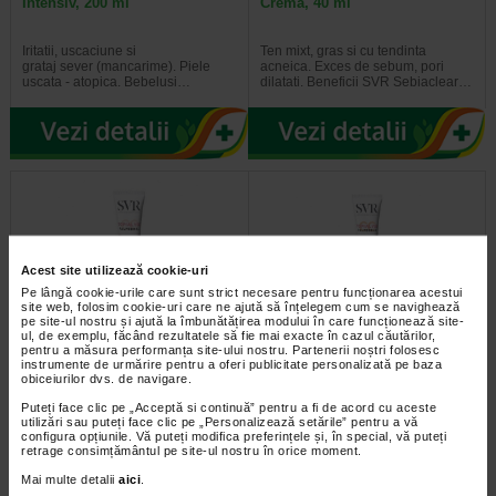
Intensiv, 200 ml
Crema, 40 ml
Iritatii, uscaciune si
Ten mixt, gras si cu tendinta
grataj sever (mancarime). Piele
acneica. Exces de sebum, pori
uscata - atopica. Bebelusi…
dilatati. Beneficii SVR Sebiaclear…
Acest site utilizează cookie-uri
Pe lângă cookie-urile care sunt strict necesare pentru funcționarea acestui
site web, folosim cookie-uri care ne ajută să înțelegem cum se navighează
pe site-ul nostru și ajută la îmbunătățirea modului în care funcționează site-
ul, de exemplu, făcând rezultatele să fie mai exacte în cazul căutărilor,
pentru a măsura performanța site-ului nostru. Partenerii noștri folosesc
SVR Topialyse Palpebral CC
SVR Topialyse Palpebral CC
instrumente de urmărire pentru a oferi publicitate personalizată pe baza
Light SPF20, 7g
Medium SPF20, 7g
obiceiurilor dvs. de navigare.
Puteți face clic pe „Acceptă si continuă” pentru a fi de acord cu aceste
Aceasta crema colorata
Iritatie oculara, hipersensibilitate a
utilizări sau puteți face clic pe „Personalizează setările” pentru a vă
anticearcane si antiiritatii este
pleoapelor, inflamatie, uscaciune,
configura opțiunile. Vă puteți modifica preferințele și, în special, vă puteți
recomandata pentru ingrijirea…
uscaciune extrema (atopica)…
retrage consimțământul pe site-ul nostru în orice moment.
Mai multe detalii
aici
.