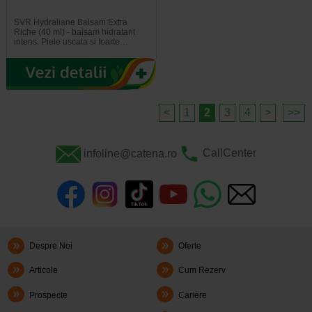
SVR Hydraliane Balsam Extra
Riche (40 ml) - balsam hidratant
intens. Piele uscata si foarte…
<
1
2
3
4
>
>>
infoline@catena.ro
CallCenter
Despre Noi
Oferte
Articole
Cum Rezerv
Prospecte
Cariere