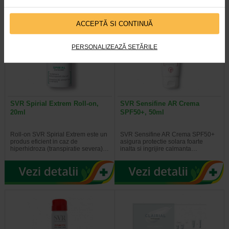
ACCEPTĂ SI CONTINUĂ
PERSONALIZEAZĂ SETĂRILE
SVR Spirial Extrem Roll-on,
SVR Sensifine AR Crema
20ml
SPF50+, 50ml
Roll-on SVR Spirial Extrem este un
SVR Sensifine AR Crema SPF50+
produs eficient in caz de
asigura protectie solara foarte
hiperhidroza (transpiratie severa)…
inalta si ingrijire calmanta…