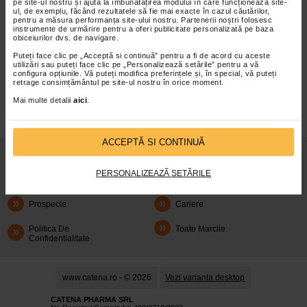
pe site-ul nostru și ajută la îmbunătățirea modului în care funcționează site-
ul, de exemplu, făcând rezultatele să fie mai exacte în cazul căutărilor,
pentru a măsura performanța site-ului nostru. Partenerii noștri folosesc
instrumente de urmărire pentru a oferi publicitate personalizată pe baza
obiceiurilor dvs. de navigare.
Puteți face clic pe „Acceptă si continuă” pentru a fi de acord cu aceste
infoline@catena.ro
CallCenter
utilizări sau puteți face clic pe „Personalizează setările” pentru a vă
configura opțiunile. Vă puteți modifica preferințele și, în special, vă puteți
retrage consimțământul pe site-ul nostru în orice moment.
Mai multe detalii
aici
.
ACCEPTĂ SI CONTINUĂ
Despre Noi
Oferte
PERSONALIZEAZĂ SETĂRILE
Articole
Cum Rezerv
Prospecte
Cariere
Politica De
Toate Marcile
Confidentialitate
www.catena.ro - © 2026
Vezi varianta desktop
CATENA PHARMA SRL