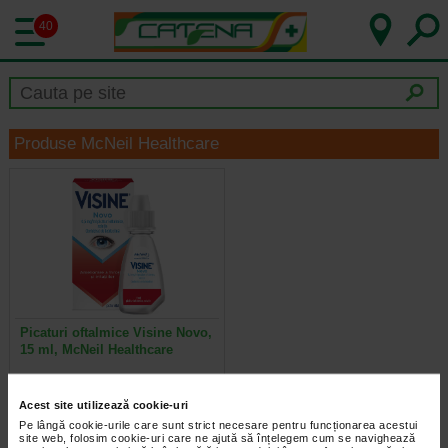
40
Produse McNeil Healthcare
Picaturi oftalmice Visine Novo,
15 ml, McNeil Healthcare
Visine Novo 0,5 mg/ml picaturi
Acest site utilizează cookie-uri
oftalmice face parte din grupa
decongestionante si antialergice…
Pe lângă cookie-urile care sunt strict necesare pentru funcționarea acestui
site web, folosim cookie-uri care ne ajută să înțelegem cum se navighează