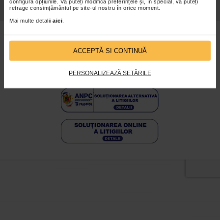
Politica De
Toate Marcile
configura opțiunile. Vă puteți modifica preferințele și, în special, vă puteți
Confidentialitate
retrage consimțământul pe site-ul nostru în orice moment.
Mai multe detalii
aici
.
www.catena.ro - © 2026
Vezi varianta desktop
ACCEPTĂ SI CONTINUĂ
CATENA PHARMA SRL
Nr. Registrul Comerţului: J03/2710/2023
CUI: RO 3008793
Adresă sediu social: judetul Argeş, municipiul Piteşti, strada
PERSONALIZEAZĂ SETĂRILE
Banat nr.2