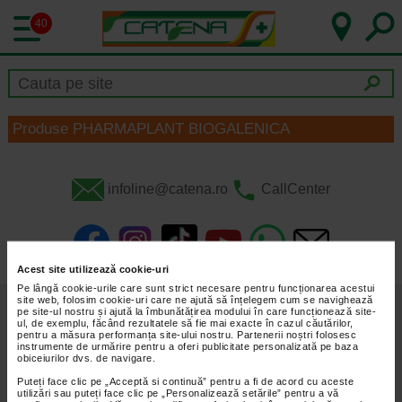
40
Produse PHARMAPLANT BIOGALENICA
infoline@catena.ro
CallCenter
Acest site utilizează cookie-uri
Pe lângă cookie-urile care sunt strict necesare pentru funcționarea acestui
site web, folosim cookie-uri care ne ajută să înțelegem cum se navighează
Despre Noi
Oferte
pe site-ul nostru și ajută la îmbunătățirea modului în care funcționează site-
ul, de exemplu, făcând rezultatele să fie mai exacte în cazul căutărilor,
pentru a măsura performanța site-ului nostru. Partenerii noștri folosesc
Articole
Cum Rezerv
instrumente de urmărire pentru a oferi publicitate personalizată pe baza
obiceiurilor dvs. de navigare.
Prospecte
Cariere
Puteți face clic pe „Acceptă si continuă” pentru a fi de acord cu aceste
utilizări sau puteți face clic pe „Personalizează setările” pentru a vă