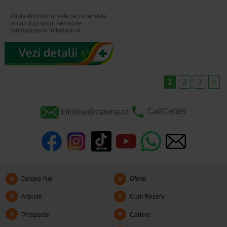
Pasta Arthrodont este recomandata
in cazul gingiilor sensibile,
predispuse la inflamatii si…
1
2
3
>
infoline@catena.ro
CallCenter
Despre Noi
Oferte
Articole
Cum Rezerv
Prospecte
Cariere