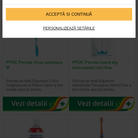
ACCEPTĂ SI CONTINUĂ
PERSONALIZEAZĂ SETĂRILE
PFOC Periuta clinix antiplaca
PFOC Periuta interd.elg
M
triocompact mic-fine
Periuta de dinti Elgydium Clinix
Periuta de dinti Elgydium
Antiplaca de la Pierre Fabre a fost
Interdental Tricompact Micro Fine a
creata special pentru…
fost creata special pentru…