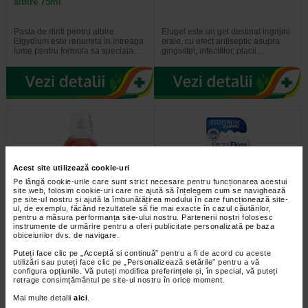
albire 75ml
Pasta de dinti pentru albire
Elugel este un gel destinat ingrijirii
Elgydium este renumita in intreaga
orale, cu efect antiseptic asupra
lume pentru formula sa speciala…
gingivitei, infectiilor, placii…
Acest site utilizează cookie-uri
Pe lângă cookie-urile care sunt strict necesare pentru funcționarea acestui
site web, folosim cookie-uri care ne ajută să înțelegem cum se navighează
pe site-ul nostru și ajută la îmbunătățirea modului în care funcționează site-
ul, de exemplu, făcând rezultatele să fie mai exacte în cazul căutărilor,
pentru a măsura performanța site-ului nostru. Partenerii noștri folosesc
PFOC Eludril apa de gura 500
PFOC Elgydium ata dentara
instrumente de urmărire pentru a oferi publicitate personalizată pe baza
ml
antiplaca 50 m
obiceiurilor dvs. de navigare.
Puteți face clic pe „Acceptă si continuă” pentru a fi de acord cu aceste
Apa de gura Eludril are actiune
Elgydium ata dentara favorizeaza
utilizări sau puteți face clic pe „Personalizează setările” pentru a vă
fungicida, cicatrizanta. De
eliminarea placii dentare. Patrunde
configura opțiunile. Vă puteți modifica preferințele și, în special, vă puteți
asemenea, are un spectru larg…
cu usurinta intre dinti si…
retrage consimțământul pe site-ul nostru în orice moment.
Mai multe detalii
aici
.