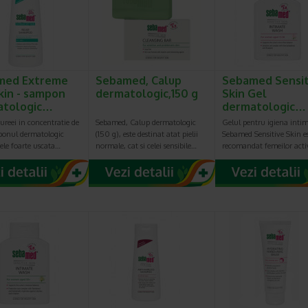
med Extreme
Sebamed, Calup
Sebamed Sensit
kin - sampon
dermatologic,150 g
Skin Gel
atologic…
dermatologic…
ureei in concentratie de
Sebamed, Calup dermatologic
Gelul pentru igiena inti
onul dermatologic
(150 g), este destinat atat pielii
Sebamed Sensitive Skin e
ele foarte uscata…
normale, cat si celei sensibile…
recomandat femeilor act