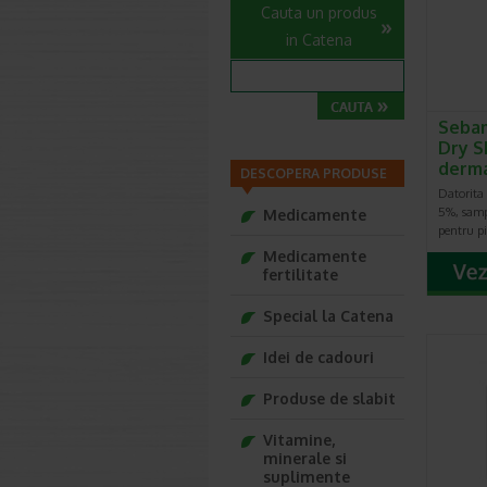
Cauta un produs
in Catena
Seba
Dry S
derm
DESCOPERA PRODUSE
Datorita 
5%, samp
Medicamente
pentru pi
Medicamente
fertilitate
Special la Catena
Idei de cadouri
Produse de slabit
Vitamine,
minerale si
suplimente