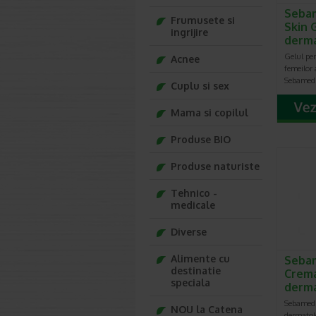
Sebam
Frumusete si
Skin 
ingrijire
derm
Gelul pe
Acnee
femeilor
Sebamed 
Cuplu si sex
Mama si copilul
Produse BIO
Produse naturiste
Tehnico -
medicale
Diverse
Alimente cu
Seba
destinatie
Crem
speciala
derm
Sebamed 
NOU la Catena
dermatolo