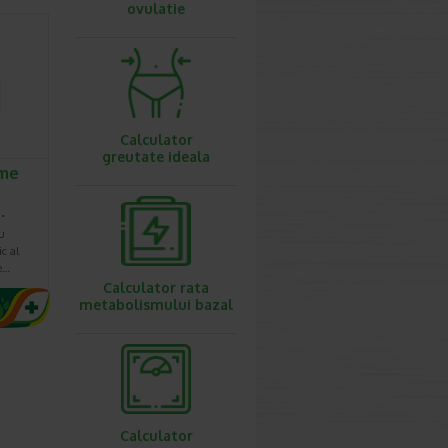
ovulatie
Calculator
greutate ideala
me
…
u
ic al
re…
Calculator rata
metabolismului bazal
Calculator