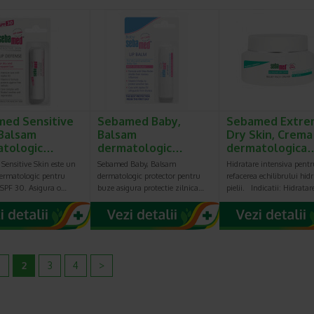
ed Sensitive
Sebamed Baby,
Sebamed Extre
 Balsam
Balsam
Dry Skin, Crema
atologic…
dermatologic…
dermatologica
Sensitive Skin este un
Sebamed Baby, Balsam
Hidratare intensiva pentr
ermatologic pentru
dermatologic protector pentru
refacerea echilibrului hidr
 SPF 30. Asigura o…
buze asigura protectie zilnica…
pielii. Indicatii: Hidrata
2
3
4
>