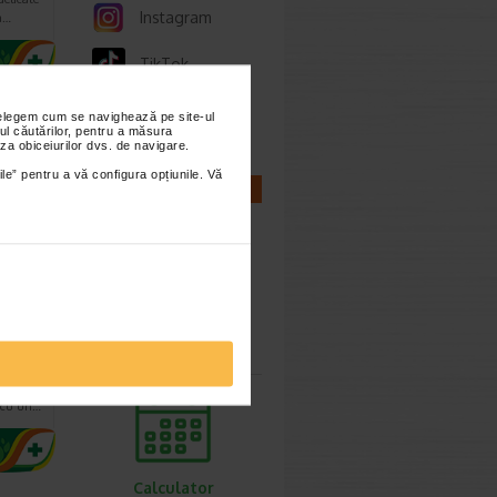
Instagram
a…
TikTok
Whatsapp
nțelegem cum se navighează pe site-ul
ul căutărilor, pentru a măsura
za obiceiurilor dvs. de navigare.
ile” pentru a vă configura opțiunile. Vă
CALCULATOARE
ive
Calculator
sarcina
e
l cu un…
Calculator