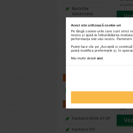
un produ
Nutritie
sanatoasa
Ce Oftapic ti se
Acest site utilizează cookie-uri
potriveste
Pe lângă cookie-urile care sunt strict 
nostru și ajută la îmbunătățirea modului
performanța site-ului nostru. Partenerii
Adora – Adorabili
din prima clipa
Puteți face clic pe „Acceptă si continuă”
puteți modifica preferințele și, în spec
Seturi cadou
Mai multe detalii
aici
.
Baylis&Harding
CONTACT
Seba
Dry S
infoline@catena.ro
derm
Hidratare
refacerea 
FARMACII
pielii. I
Farmacii NON-STOP
Farmacii FIV