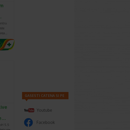
am
…
entru
ste
irea…
GASESTI CATENA SI PE
ive
Youtube
de…
Facebook
 pH 5.5
elicate