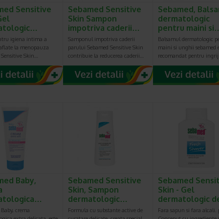
ed Sensitive
Sebamed Sensitive
Sebamed, Bals
Gel
Skin Sampon
dermatologic
atologic…
impotriva caderii…
pentru maini si
ntru igiena intima a
Samponul impotriva caderii
Balsamul dermatologic p
 aflate la menopauza
parului Sebamed Sensitive Skin
maini si unghii sebamed e
Sensitive Skin…
contribuie la reducerea caderii…
recomandat pentru ingrij
med Baby,
Sebamed Sensitive
Sebamed Sensit
a
Skin, Sampon
Skin - Gel
atologica…
dermatologic…
dermatologic 
Baby, crema
Formula cu substante active de
Fara sapun si fara alcali.
gica extra delicata, este
curatare delicate, creata special
Conceput cu ingrediente d