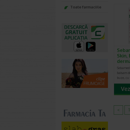
Toate farmaciile
Sebam
Skin,
derm
Sebamed 
balsam d
buze, cu
<
1