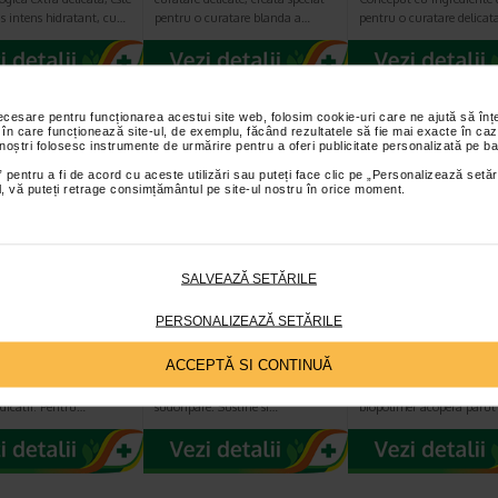
s intens hidratant, cu…
pentru o curatare blanda a…
pentru o curatare delicat
necesare pentru funcționarea acestui site web, folosim cookie-uri care ne ajută să î
 în care funcționează site-ul, de exemplu, făcând rezultatele să fie mai exacte în caz
 noștri folosesc instrumente de urmărire pentru a oferi publicitate personalizată pe ba
 pentru a fi de acord cu aceste utilizări sau puteți face clic pe „Personalizează setăr
ial, vă puteți retrage consimțământul pe site-ul nostru în orice moment.
SALVEAZĂ SETĂRILE
med Extreme
Sebamed Sensitive
Sebamed Sensit
kin, Crema
Skin, Deodorant
Skin, sampon
PERSONALIZEAZĂ SETĂRILE
atologica…
roll-on Fresh, 50ml
dermatologic…
ACCEPTĂ SI CONTINUĂ
 intensiva pentru
Previne mirosurile neplacute fara
Pentru par uscat, tratat si
echilibrului hidric al
a afecta functia glandelor
deteriorat. Continutul d
ndicatii: Pentru…
sudoripare. Sustine si…
biopolimer acopera paru