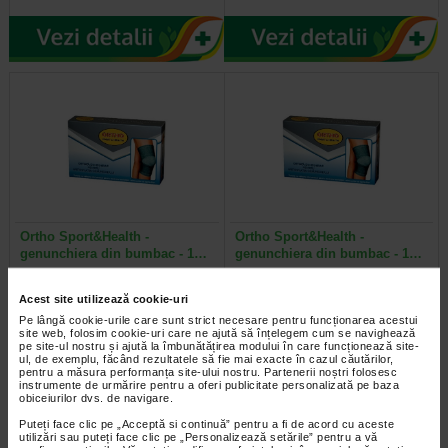
Ortho Sport&Health -
Ortho Sport&Health -
genunchiera din bumbac - 1…
genunchiera din bumbac - 1…
Genunchiera, marimea XL Ortho
Genunchiera marime M
Acest site utilizează cookie-uri
Sport&Health genunchiera este
Genunchiera din bumbac tratata cu
Pe lângă cookie-urile care sunt strict necesare pentru funcționarea acestui
dedicata purtarii in timpul oricarui…
carbune din bambus pentru…
site web, folosim cookie-uri care ne ajută să înțelegem cum se navighează
pe site-ul nostru și ajută la îmbunătățirea modului în care funcționează site-
ul, de exemplu, făcând rezultatele să fie mai exacte în cazul căutărilor,
pentru a măsura performanța site-ului nostru. Partenerii noștri folosesc
instrumente de urmărire pentru a oferi publicitate personalizată pe baza
obiceiurilor dvs. de navigare.
Puteți face clic pe „Acceptă si continuă” pentru a fi de acord cu aceste
utilizări sau puteți face clic pe „Personalizează setările” pentru a vă