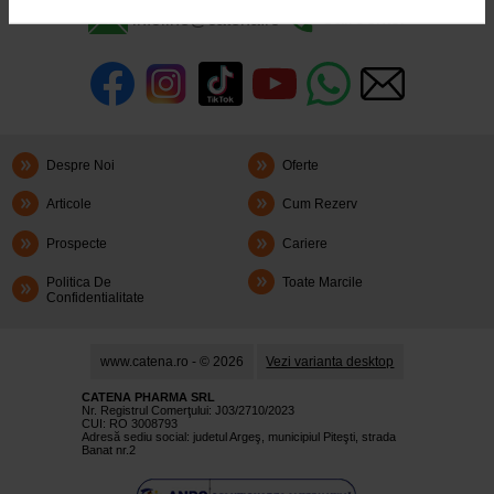
infoline@catena.ro
CallCenter
Despre Noi
Oferte
Articole
Cum Rezerv
Prospecte
Cariere
Politica De
Toate Marcile
Confidentialitate
www.catena.ro - © 2026
Vezi varianta desktop
CATENA PHARMA SRL
Nr. Registrul Comerţului: J03/2710/2023
CUI: RO 3008793
Adresă sediu social: judetul Argeş, municipiul Piteşti, strada
Banat nr.2