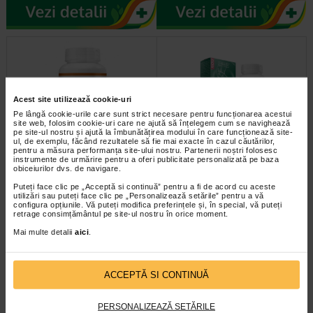
Acest site utilizează cookie-uri
Pe lângă cookie-urile care sunt strict necesare pentru funcționarea acestui
site web, folosim cookie-uri care ne ajută să înțelegem cum se navighează
pe site-ul nostru și ajută la îmbunătățirea modului în care funcționează site-
ul, de exemplu, făcând rezultatele să fie mai exacte în cazul căutărilor,
pentru a măsura performanța site-ului nostru. Partenerii noștri folosesc
Enzime digestive Bromelain &
ArtroHelp Pain, 30 capsule
instrumente de urmărire pentru a oferi publicitate personalizată pe baza
Papain, 60 capsule, Zenyth
vegetale, Zenyth
obiceiurilor dvs. de navigare.
Puteți face clic pe „Acceptă si continuă” pentru a fi de acord cu aceste
Enzime digestive 100% naturale
ArtroHelp Pain este un supliment
utilizări sau puteți face clic pe „Personalizează setările” pentru a vă
Supliment alimentar pentru
alimentar 100% natural. Prin
configura opțiunile. Vă puteți modifica preferințele și, în special, vă puteți
imbunatatirea digestiei…
continutul sau, produsul…
retrage consimțământul pe site-ul nostru în orice moment.
Mai multe detalii
aici
.
ACCEPTĂ SI CONTINUĂ
<
1
2
3
PERSONALIZEAZĂ SETĂRILE