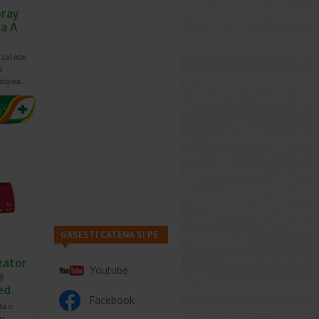
pray
na A
al este
e
ratarea…
GASESTI CATENA SI PE
zator
Youtube
e
ed
Facebook
ta o
ru