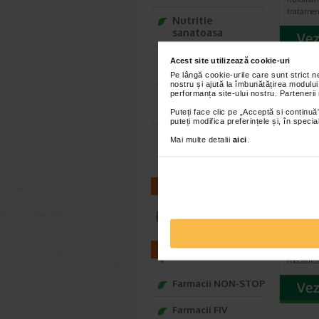
tratamen
Nutritie
sanatoasa
Ce Oftapic ti se
Acest site utilizează cookie-uri
potriveste
Pe lângă cookie-urile care sunt strict 
nostru și ajută la îmbunătățirea modului
performanța site-ului nostru. Partenerii
Adora – Adorabili
din prima clipa
Puteți face clic pe „Acceptă si continuă”
puteți modifica preferințele și, în spec
Seturi cadou
Mai multe detalii
aici
.
Baylis&Harding
CONTACT
Spray
Rinog
infoline@catena.ro
DMG
Rinoger
dispoziti
FARMACII
mecanica
Farmacii NON-STOP
Farmacii FIV