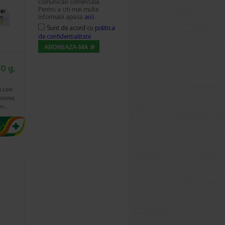
comunicari comerciale.
Pentru a citi mai multe
informatii apasa
aici
.
Sunt de acord cu
politica
de confidentialitate
0 g,
l care
ratarea
 in…