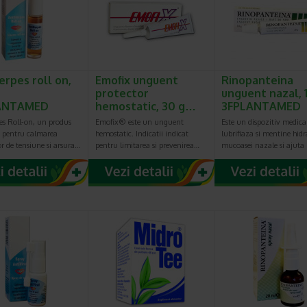
erpes roll on,
Emofix unguent
Rinopanteina
protector
unguent nazal, 1
ANTAMED
hemostatic, 30 g…
3FPLANTAMED
es Roll-on, un produs
Emofix® este un unguent
Este un dispozitiv medica
 pentru calmarea
hemostatic. Indicatii indicat
lubrifiaza si mentine hid
or de tensiune si arsura…
pentru limitarea si prevenirea…
mucoasei nazale si ajuta