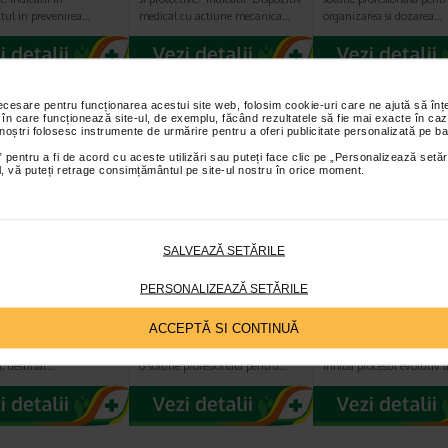
tul in prevenirea…
medical cu actiune mecanica…
organizarea si dozarea…
necesare pentru funcționarea acestui site web, folosim cookie-uri care ne ajută să î
 în care funcționează site-ul, de exemplu, făcând rezultatele să fie mai exacte în caz
 noștri folosesc instrumente de urmărire pentru a oferi publicitate personalizată pe ba
 pentru a fi de acord cu aceste utilizări sau puteți face clic pe „Personalizează setăr
ial, vă puteți retrage consimțământul pe site-ul nostru în orice moment.
SALVEAZĂ SETĂRILE
 nazal
Anabox, Organizator
Narivent spray
ermina, 10 ml,
medicamente zilnic,
nazal, 120 ml, 3F
PERSONALIZEAZĂ SETĂRILE
3FPlantamed
Plantamed
ACCEPTĂ SI CONTINUĂ
mina® este un
Organizatorul de medicamente
Dispozitiv medical cu ac
v medical cu actiune
zinic, de la ANABOX, reprezinta
osmotica cu efect antied
, destinat…
o solutie profesionala pentru…
Inhiba procesul evolutiv 