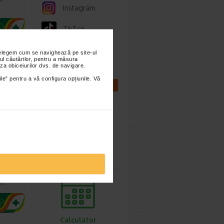
Instagram
TikTok
Whatsapp
nțelegem cum se navighează pe site-ul
ul căutărilor, pentru a măsura
za obiceiurilor dvs. de navigare.
ile” pentru a vă configura opțiunile. Vă
CALCULATOARE
Calculator
sarcina
tiune
ematos.
al…
Calculator