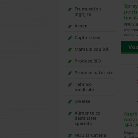
Spray
Frumusete si
pentr
ingrijire
bucal
SPRAYUL 
Acnee
regenera
bucale. 
Cuplu si sex
Mama si copilul
Produse BIO
Produse naturiste
Tehnico -
medicale
Diverse
Alimente cu
GripS
destinatie
nazale
speciala
3FPL
Dispoziti
NOU la Catena
fluidifian