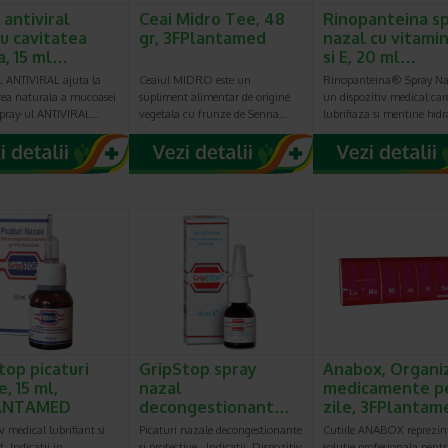
 antiviral
Ceai Midro Tee, 48
Rinopanteina s
u cavitatea
gr, 3FPlantamed
nazal cu vitami
a, 15 ml…
si E, 20 ml…
ANTIVIRAL ajuta la
Ceaiul MIDRO este un
Rinopanteina® Spray Naz
rea naturala a mucoasei
supliment alimentar de origine
un dispozitiv medical car
Spray-ul ANTIVIRAL…
vegetala cu frunze de Senna…
lubrifiaza si mentine hid
top picaturi
GripStop spray
Anabox, Organi
, 15 ml,
nazal
medicamente p
ANTAMED
decongestionant…
zile, 3FPlantam
v medical lubrifiant si
Picaturi nazale decongestionante
Cutiile ANABOX reprezin
t. Indicatii in
si protective. Indicatii: Dispozitiv
solutie profesionala pent