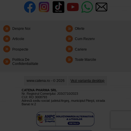
Despre Noi
Oferte
Articole
Cum Rezerv
Prospecte
Cariere
Politica De
Toate Marcile
Confidentialitate
www.catena.ro - © 2026
Vezi varianta desktop
CATENA PHARMA SRL
Nr. Registrul Comerţului: J03/2710/2023
CUI: RO 3008793
Adresă sediu social: judetul Argeş, municipiul Piteşti, strada
Banat nr.2