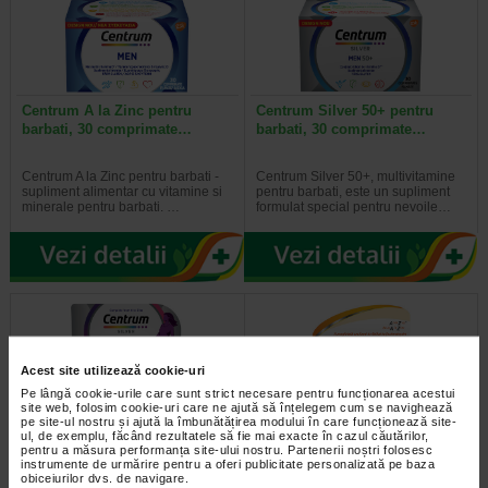
Centrum A la Zinc pentru
Centrum Silver 50+ pentru
barbati, 30 comprimate…
barbati, 30 comprimate…
Centrum A la Zinc pentru barbati -
Centrum Silver 50+, multivitamine
supliment alimentar cu vitamine si
pentru barbati, este un supliment
minerale pentru barbati. …
formulat special pentru nevoile…
Acest site utilizează cookie-uri
Pe lângă cookie-urile care sunt strict necesare pentru funcționarea acestui
site web, folosim cookie-uri care ne ajută să înțelegem cum se navighează
pe site-ul nostru și ajută la îmbunătățirea modului în care funcționează site-
ul, de exemplu, făcând rezultatele să fie mai exacte în cazul căutărilor,
pentru a măsura performanța site-ului nostru. Partenerii noștri folosesc
instrumente de urmărire pentru a oferi publicitate personalizată pe baza
Centrum Silver 50+ pentru
Centrum Energy, 30
obiceiurilor dvs. de navigare.