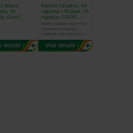
-C Imuno
Pachet Celadrin, 60
ex, 30
capsule + Klokan, 30
le, Good…
capsule, GOOD…
Beneficii Celadrin Extract Forte:
Contribuie la protectia si
mobilitatea articulatiilor si a…