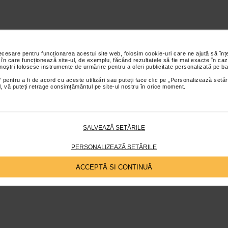
necesare pentru funcționarea acestui site web, folosim cookie-uri care ne ajută să î
 în care funcționează site-ul, de exemplu, făcând rezultatele să fie mai exacte în caz
 noștri folosesc instrumente de urmărire pentru a oferi publicitate personalizată pe ba
 pentru a fi de acord cu aceste utilizări sau puteți face clic pe „Personalizează setăr
ial, vă puteți retrage consimțământul pe site-ul nostru în orice moment.
SALVEAZĂ SETĂRILE
PERSONALIZEAZĂ SETĂRILE
ACCEPTĂ SI CONTINUĂ