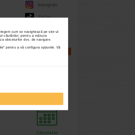
Instagram
TikTok
Whatsapp
nțelegem cum se navighează pe site-ul
ul căutărilor, pentru a măsura
za obiceiurilor dvs. de navigare.
ile” pentru a vă configura opțiunile. Vă
CALCULATOARE
Calculator
sarcina
Calculator