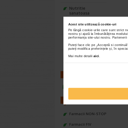
Nutritie
sanatoasa
Ce Oftapic ti se
Acest site utilizează cookie-uri
potriveste
Pe lângă cookie-urile care sunt strict 
nostru și ajută la îmbunătățirea modului
performanța site-ului nostru. Partenerii
Adora – Adorabili
din prima clipa
Puteți face clic pe „Acceptă si continuă”
puteți modifica preferințele și, în spec
Seturi cadou
Mai multe detalii
aici
.
Baylis&Harding
CONTACT
infoline@catena.ro
FARMACII
Farmacii NON-STOP
Farmacii FIV