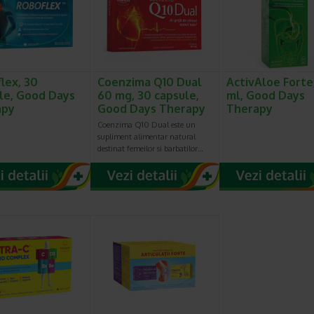
lex, 30
Coenzima Q10 Dual
ActivAloe Forte
le, Good Days
60 mg, 30 capsule,
ml, Good Days
apy
Good Days Therapy
Therapy
Coenzima Q10 Dual este un
supliment alimentar natural
destinat femeilor si barbatilor…