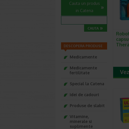
Cauta un produs
in Catena
Robof
capsu
Ther
DESCOPERA PRODUSE
Medicamente
Medicamente
fertilitate
Special la Catena
Idei de cadouri
Produse de slabit
Vitamine,
minerale si
suplimente