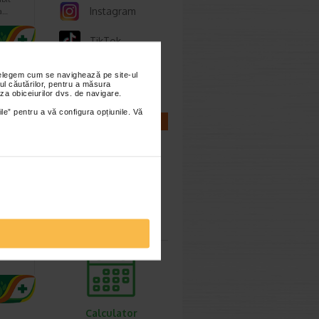
Instagram
 a…
TikTok
Whatsapp
nțelegem cum se navighează pe site-ul
ul căutărilor, pentru a măsura
za obiceiurilor dvs. de navigare.
ile” pentru a vă configura opțiunile. Vă
CALCULATOARE
 30
Calculator
sarcina
upliment
ecial
Calculator