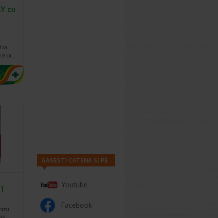
Y cu
riva
culelor…
GASESTI CATENA SI PE
Youtube
1
Facebook
ntru
abil