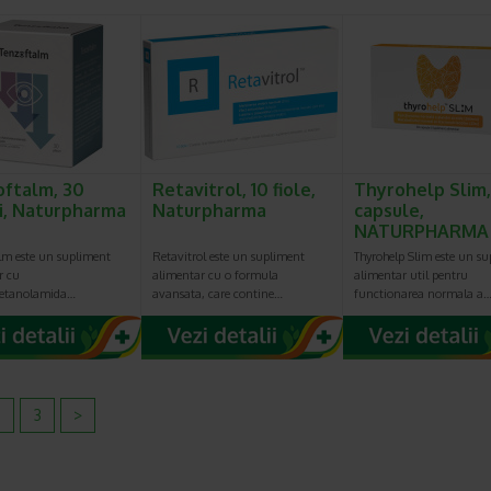
ftalm, 30
Retavitrol, 10 fiole,
Thyrohelp Slim,
ri, Naturpharma
Naturpharma
capsule,
NATURPHARMA
lm este un supliment
Retavitrol este un supliment
Thyrohelp Slim este un s
r cu
alimentar cu o formula
alimentar util pentru
letanolamida…
avansata, care contine…
functionarea normala a
2
3
>