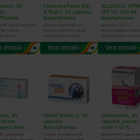
chon, 30
Femovita Forte Day
ALLERSOL SPRA
le,
& Night, 60 capsule,
SPF 50, 200 ml,
rPharma
Naturpharma
Naturpharma
n® Capsule reprezinta
Supliment alimentar cu o
Spray-ul cu SPF 50
itiv medical
formula combinata, special
Allersol protejeaza impot
dat pentru…
dezvoltata pentru femei…
alergiilor solare si a vezi
lean, 30
Urimil Memory, 30
Stomachon, 30
rimate
capsule,
capsule, pachet 
spersabile…
Naturpharma
cutie + 50%…
n®, comprimate
Formula avansata Urimil
Stomachon® Capsule pe
rsabile pentru mucoasa
Memory este un supliment
sindromul de intestin irit