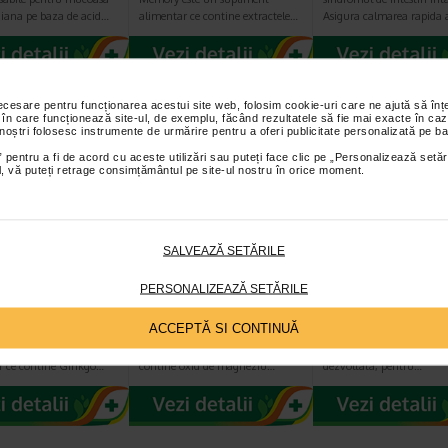
giana pe baza de acid…
alimentar ce contine extractele…
Asigura calmarea rapida
necesare pentru funcționarea acestui site web, folosim cookie-uri care ne ajută să î
 în care funcționează site-ul, de exemplu, făcând rezultatele să fie mai exacte în caz
 noștri folosesc instrumente de urmărire pentru a oferi publicitate personalizată pe ba
 pentru a fi de acord cu aceste utilizări sau puteți face clic pe „Personalizează setăr
ial, vă puteți retrage consimțământul pe site-ul nostru în orice moment.
SALVEAZĂ SETĂRILE
l Memory, 45
Acomodin, 30
Citioptic forte,
le la pret de
capsule,
capsule,
PERSONALIZEAZĂ SETĂRILE
aturPharma
Naturpharma
NATURPHARMA
ACCEPTĂ SI CONTINUĂ
avansata Urimil
Acomodin este un supliment
Citioptic Forte este un s
ste un supliment
alimentar cu o formula care
alimentar cu o formula sp
r ce contine Ginkgo…
contine oxid de magneziu…
dezvoltata, pentru…