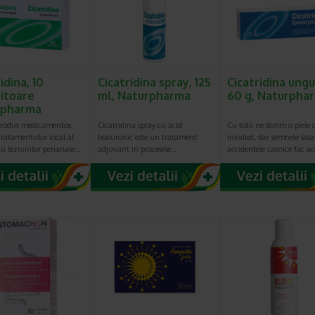
idina, 10
Cicatridina spray, 125
Cicatridina ung
itoare
ml, Naturpharma
60 g, Naturpha
rpharma
produs medicamentos
Cicatridina spray cu acid
Cu totii ne dorim o piele 
tratamentului local al
hialuronic este un tratament
invidiat, dar semnele lasa
r si leziunilor perianale…
adjuvant in procesele…
accidentele casnice fac a