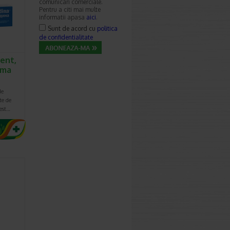
comunicari comerciale.
Pentru a citi mai multe
informatii apasa
aici
.
Sunt de acord cu
politica
de confidentialitate
uent,
rma
de
te de
cest…