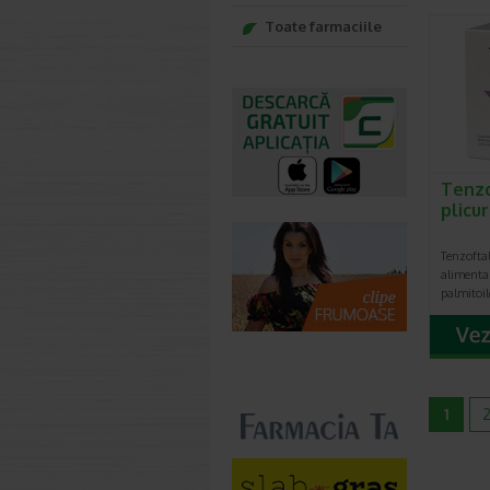
Toate farmaciile
Tenzo
plicu
Tenzofta
alimenta
palmitoi
1