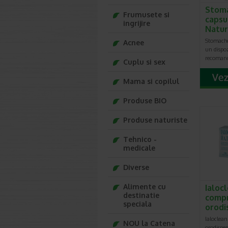
Stoma
Frumusete si
capsu
ingrijire
Natu
Stomacho
Acnee
un dispoz
recoman
Cuplu si sex
Mama si copilul
Produse BIO
Produse naturiste
Tehnico -
medicale
Diverse
Alimente cu
Ialoc
destinatie
comp
speciala
orodi
Ialoclea
NOU la Catena
orodispe