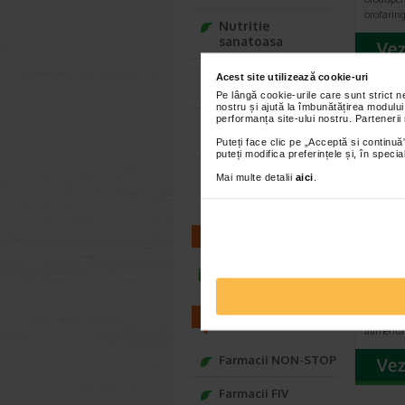
orofarin
Nutritie
sanatoasa
Ce Oftapic ti se
Acest site utilizează cookie-uri
potriveste
Pe lângă cookie-urile care sunt strict 
nostru și ajută la îmbunătățirea modului
performanța site-ului nostru. Partenerii
Adora – Adorabili
din prima clipa
Puteți face clic pe „Acceptă si continuă”
puteți modifica preferințele și, în spec
Seturi cadou
Mai multe detalii
aici
.
Baylis&Harding
CONTACT
Urimi
capsu
infoline@catena.ro
30, N
Formula 
Memory e
FARMACII
alimenta
Farmacii NON-STOP
Farmacii FIV