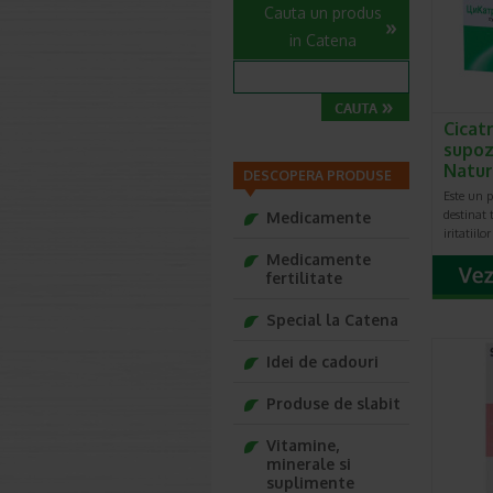
Cauta un produs
in Catena
Cicatr
supoz
Natu
DESCOPERA PRODUSE
Este un 
destinat 
Medicamente
iritatiilo
Medicamente
fertilitate
Special la Catena
Idei de cadouri
Produse de slabit
Vitamine,
minerale si
suplimente