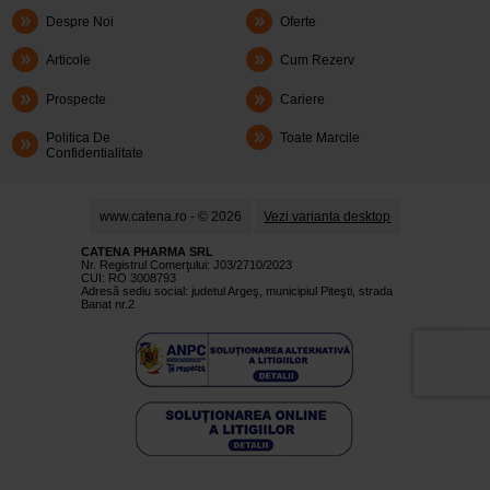
Despre Noi
Oferte
Articole
Cum Rezerv
Prospecte
Cariere
Politica De
Toate Marcile
Confidentialitate
www.catena.ro - © 2026
Vezi varianta desktop
CATENA PHARMA SRL
Nr. Registrul Comerţului: J03/2710/2023
CUI: RO 3008793
Adresă sediu social: judetul Argeş, municipiul Piteşti, strada
Banat nr.2