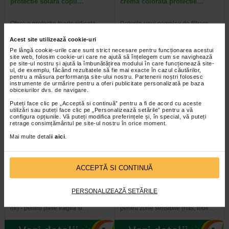
protectie solara copii…
crema colorata protectie…
Ofera o protectie foarte ridicata
Datorita unui complex de filtrare
impotriva razelor UVA si UVB si
extrem de eficient, aceasta crema
impotriva radicalilor liberi. Cu…
previne uscarea pielii si ofera o…
Acest site utilizează cookie-uri
Pe lângă cookie-urile care sunt strict necesare pentru funcționarea acestui
site web, folosim cookie-uri care ne ajută să înțelegem cum se navighează
pe site-ul nostru și ajută la îmbunătățirea modului în care funcționează site-
ul, de exemplu, făcând rezultatele să fie mai exacte în cazul căutărilor,
pentru a măsura performanța site-ului nostru. Partenerii noștri folosesc
instrumente de urmărire pentru a oferi publicitate personalizată pe baza
obiceiurilor dvs. de navigare.
Puteți face clic pe „Acceptă si continuă” pentru a fi de acord cu aceste
utilizări sau puteți face clic pe „Personalizează setările” pentru a vă
configura opțiunile. Vă puteți modifica preferințele și, în special, vă puteți
retrage consimțământul pe site-ul nostru în orice moment.
Mai multe detalii
aici
.
URIAGE Bariesun Crema
URIAGE Bariesun Stick
ACCEPTĂ SI CONTINUĂ
minerala protectie solara…
invizibil protectie solara…
PERSONALIZEAZĂ SETĂRILE
URIAGE Bariesun, Crema minerala
URIAGE Bariesun Stick invizibil
de protectie solara SPF 50+ (100
pentru protectie solara SPF50+ -
ml) - pentru piele fragila si…
pentru zone sensibile (nas, lobii…