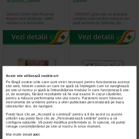
30 plicuri, Zdrovit
Zdrovit
Zdrovit Clinsin Med Rezerve
URONAT gold este un preparat
Irigator sunt destinate clatirii
complex care contine extracte din
nasului si a sinusurilor…
parti aeriene de Splinuta, din…
Acest site utilizează cookie-uri
Pe lângă cookie-urile care sunt strict necesare pentru funcționarea acestui
site web, folosim cookie-uri care ne ajută să înțelegem cum se navighează
pe site-ul nostru și ajută la îmbunătățirea modului în care funcționează site-
ul, de exemplu, făcând rezultatele să fie mai exacte în cazul căutărilor,
pentru a măsura performanța site-ului nostru. Partenerii noștri folosesc
Coupeliac gel special de
Apuretin Slim, 60 capsule,
instrumente de urmărire pentru a oferi publicitate personalizată pe baza
ingrijire x 20 ml
Zdrovit
obiceiurilor dvs. de navigare.
Puteți face clic pe „Acceptă si continuă” pentru a fi de acord cu aceste
Coupeliac gel este un produs
Apuretin Slim contine extract de
utilizări sau puteți face clic pe „Personalizează setările” pentru a vă
dermatocosmetic special conceput
portocala amara, extract de urzici,
configura opțiunile. Vă puteți modifica preferințele și, în special, vă puteți
pentru pielea sensibila si…
extract de boabe de piper negru…
retrage consimțământul pe site-ul nostru în orice moment.
Mai multe detalii
aici
.