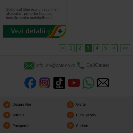
Slaboficat Slim este un supliment
alimentar - protector hepatic,
benefic pentru metabolism si…
<
1
2
3
4
5
>
>>
infoline@catena.ro
CallCenter
Despre Noi
Oferte
Articole
Cum Rezerv
Prospecte
Cariere