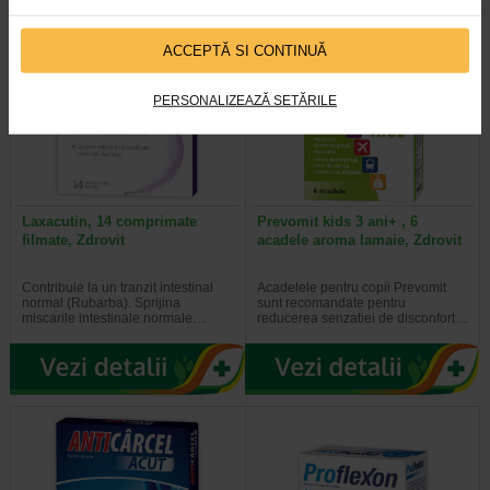
ACCEPTĂ SI CONTINUĂ
PERSONALIZEAZĂ SETĂRILE
Laxacutin, 14 comprimate
Prevomit kids 3 ani+ , 6
filmate, Zdrovit
acadele aroma lamaie, Zdrovit
Contribuie la un tranzit intestinal
Acadelele pentru copii Prevomit
normal (Rubarba). Sprijina
sunt recomandate pentru
miscarile intestinale normale…
reducerea senzatiei de disconfort…