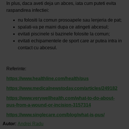
In plus, daca aveti deja un abces, iata cum puteti evita
raspandirea infectiei:
nu folositi la comun prosoapele sau lenjeria de pat;
spalati-va pe maini dupa ce atingeti abcesul;
evitati piscinele si bazinele folosite la comun;
evitati echipamentele de sport care ar putea intra in
contact cu abcesul.
Referinte:
https://www.healthline.com/health/pus
https://www.medicalnewstoday.com/articles/249182
https://www.verywellhealth.com/what-to-do-about-
pus-from-a-wound-or-incision-3157314
https://www.singlecare.com/blog/what-is-pus/
Autor:
Andrei Radu