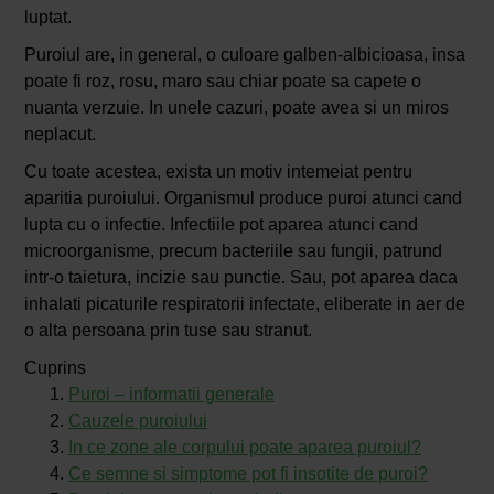
luptat.
Puroiul are, in general, o culoare galben-albicioasa, insa
poate fi roz, rosu, maro sau chiar poate sa capete o
nuanta verzuie. In unele cazuri, poate avea si un miros
neplacut.
Cu toate acestea, exista un motiv intemeiat pentru
aparitia puroiului. Organismul produce puroi atunci cand
lupta cu o infectie. Infectiile pot aparea atunci cand
microorganisme, precum bacteriile sau fungii, patrund
intr-o taietura, incizie sau punctie. Sau, pot aparea daca
inhalati picaturile respiratorii infectate, eliberate in aer de
o alta persoana prin tuse sau stranut.
Cuprins
Puroi – informatii generale
Cauzele puroiului
In ce zone ale corpului poate aparea puroiul?
Ce semne si simptome pot fi insotite de puroi?