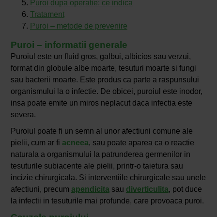
Puroi dupa operatie: ce indica
Tratament
Puroi – metode de prevenire
Puroi – informatii generale
Puroiul este un fluid gros, galbui, albicios sau verzui,
format din globule albe moarte, tesuturi moarte si fungi
sau bacterii moarte. Este produs ca parte a raspunsului
organismului la o infectie. De obicei, puroiul este inodor,
insa poate emite un miros neplacut daca infectia este
severa.
Puroiul poate fi un semn al unor afectiuni comune ale
pielii, cum ar fi
acneea
, sau poate aparea ca o reactie
naturala a organismului la patrunderea germenilor in
tesuturile subiacente ale pielii, printr-o taietura sau
incizie chirurgicala. Si interventiile chirurgicale sau unele
afectiuni, precum
apendicita
sau
diverticulita
, pot duce
la infectii in tesuturile mai profunde, care provoaca puroi.