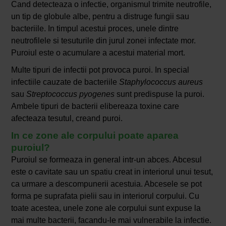
Cand detecteaza o infectie, organismul trimite neutrofile,
un tip de globule albe, pentru a distruge fungii sau
bacteriile. In timpul acestui proces, unele dintre
neutrofilele si tesuturile din jurul zonei infectate mor.
Puroiul este o acumulare a acestui material mort.
Multe tipuri de infectii pot provoca puroi. In special
infectiile cauzate de bacteriile
Staphylococcus aureus
sau
Streptococcus pyogenes
sunt predispuse la puroi.
Ambele tipuri de bacterii elibereaza toxine care
afecteaza tesutul, creand puroi.
In ce zone ale corpului poate aparea
puroiul?
Puroiul se formeaza in general intr-un abces. Abcesul
este o cavitate sau un spatiu creat in interiorul unui tesut,
ca urmare a descompunerii acestuia. Abcesele se pot
forma pe suprafata pielii sau in interiorul corpului. Cu
toate acestea, unele zone ale corpului sunt expuse la
mai multe bacterii, facandu-le mai vulnerabile la infectie.