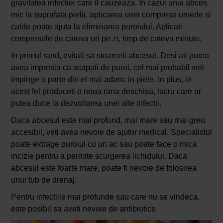
gravitatea infectiei care il cauzeaza. In cazul unui abces
mic la suprafata pielii, aplicarea unei comprese umede si
calde poate ajuta la eliminarea puroiului. Aplicati
compresele de cateva ori pe zi, timp de cateva minute.
In primul rand, evitati sa stoarceti abcesul. Desi ati putea
avea impresia ca scapati de puroi, cel mai probabil veti
impinge o parte din el mai adanc in piele. In plus, in
acest fel produceti o noua rana deschisa, lucru care ar
putea duce la dezvoltarea unei alte infectii.
Daca abcesul este mai profund, mai mare sau mai greu
accesibil, veti avea nevoie de ajutor medical. Specialistul
poate extrage puroiul cu un ac sau poate face o mica
incizie pentru a permite scurgerea lichidului. Daca
abcesul este foarte mare, poate fi nevoie de folosirea
unui tub de drenaj.
Pentru infectiile mai profunde sau care nu se vindeca,
este posibil sa aveti nevoie de antibiotice.