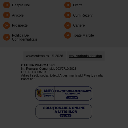
Despre Noi
Oferte
Articole
Cum Rezerv
Prospecte
Cariere
Politica De
Toate Marcile
Confidentialitate
www.catena.ro - © 2026
Vezi varianta desktop
CATENA PHARMA SRL
Nr. Registrul Comerţului: J03/2710/2023
CUI: RO 3008793
Adresă sediu social: judetul Argeş, municipiul Piteşti, strada
Banat nr.2