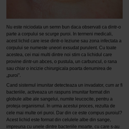
Nu este niciodata un semn bun daca observati ca dintr-o
parte a corpului se scurge puroi. In termeni medicali,
acest lichid care iese dintr-o leziune sau zona infectata a
corpului se numeste uneori exsudat purulent. Cu toate
acestea, cei mai multi dintre noi stim ca lichidul care
provine dintr-un abces, o pustula, un carbuncul, o rana
sau chiar o incizie chirurgicala poarta denumirea de
„puroi”.
Cand sistemul imunitar detecteaza un invadator, cum ar fi
bacteriile, activeaza un raspuns imunitar format din
globule albe ale sangelui, numite leucocite, pentru a
proteja organismul. In urma acestui proces, rezulta de
cele mai multe ori puroi. Dar din ce este compus puroiul?
Acest lichid este format din celulele albe din sange,
impreuna cu unele dintre bacteriile moarte, cu care s-au