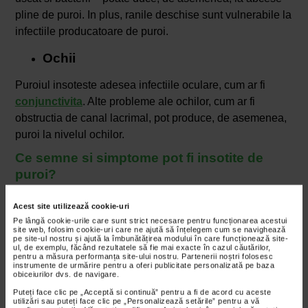
pline de puroi. In plus, ranile deschise sunt vulnerabile la
infectiile producatoare de puroi.
Ochii
Puroiul insoteste adesea infectiile oculare, cum ar fi
conjunctivita
. Alte probleme ale ochilor, cum ar fi
obstructia de canal lacrimal, pot produce, de asemenea,
puroi la nivelul ochilor.
Ce semne si simptome pot fi insotite de
puroi?
Daca va confruntati cu o infectie care cauzeaza puroi, cel
mai probabil aveti si alte semne si simptome. Daca
Acest site utilizează cookie-uri
Pe lângă cookie-urile care sunt strict necesare pentru funcționarea acestui
infectia este la suprafata pielii, s-ar putea sa observati ca
site web, folosim cookie-uri care ne ajută să înțelegem cum se navighează
pe site-ul nostru și ajută la îmbunătățirea modului în care funcționează site-
pielea este calda si rosie in jurul abcesului. In plus, zona
ul, de exemplu, făcând rezultatele să fie mai exacte în cazul căutărilor,
poate fi dureroasa si umflata.
pentru a măsura performanța site-ului nostru. Partenerii noștri folosesc
instrumente de urmărire pentru a oferi publicitate personalizată pe baza
obiceiurilor dvs. de navigare.
Abcesele interne de obicei nu provoaca multe simptome
Puteți face clic pe „Acceptă si continuă” pentru a fi de acord cu aceste
vizibile. Cu toate acestea, pot aparea unele semne si
utilizări sau puteți face clic pe „Personalizează setările” pentru a vă