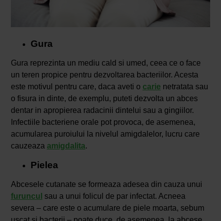
Gura
Gura reprezinta un mediu cald si umed, ceea ce o face
un teren propice pentru dezvoltarea bacteriilor. Acesta
este motivul pentru care, daca aveti o
carie
netratata sau
o fisura in dinte, de exemplu, puteti dezvolta un abces
dentar in apropierea radacinii dintelui sau a gingiilor.
Infectiile bacteriene orale pot provoca, de asemenea,
acumularea puroiului la nivelul amigdalelor, lucru care
cauzeaza
amigdalita
.
Pielea
Abcesele cutanate se formeaza adesea din cauza unui
furuncul
sau a unui folicul de par infectat. Acneea
severa – care este o acumulare de piele moarta, sebum
uscat si bacterii – poate duce, de asemenea, la abcese