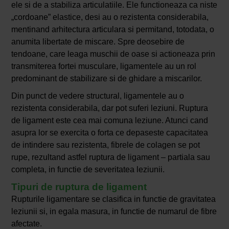
ele si de a stabiliza articulatiile. Ele functioneaza ca niste
„cordoane” elastice, desi au o rezistenta considerabila,
mentinand arhitectura articulara si permitand, totodata, o
anumita libertate de miscare. Spre deosebire de
tendoane, care leaga muschii de oase si actioneaza prin
transmiterea fortei musculare, ligamentele au un rol
predominant de stabilizare si de ghidare a miscarilor.
Din punct de vedere structural, ligamentele au o
rezistenta considerabila, dar pot suferi leziuni. Ruptura
de ligament este cea mai comuna leziune. Atunci cand
asupra lor se exercita o forta ce depaseste capacitatea
de intindere sau rezistenta, fibrele de colagen se pot
rupe, rezultand astfel ruptura de ligament – partiala sau
completa, in functie de severitatea leziunii.
Tipuri de ruptura de ligament
Rupturile ligamentare se clasifica in functie de gravitatea
leziunii si, in egala masura, in functie de numarul de fibre
afectate.