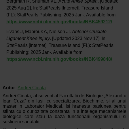
Bergman R, Shuman VL.
Acute Ankle Sprain
. [Updated
2025 Aug 2]. In: StatPearls [Internet]. Treasure Island
(FL): StatPearls Publishing; 2025 Jan-. Available from:
https://www.ncbi.nlm.nih.gov/books/NBK459212/
Evans J, Mabrouk A, Nielson Jl.
Anterior Cruciate
Ligament Knee Injury
. [Updated 2023 Nov 17]. In:
StatPearls [Internet]. Treasure Island (FL): StatPearls
Publishing; 2025 Jan-. Available from:
https://www.ncbi.nlm.nih.gov/books/NBK499848/
Autor:
Andrei Cioata
Andrei Cioata, absolvent al Facultatii de Biologie „Alexandru
Ioan Cuza” din Iasi, cu specializarea Biochimie, si al unui
master in Laborator Medical. Isi hraneste pasiunea pentru
stiinta cu o curiozitate constanta in a intelege mecanismele
biologice care stau la baza functionarii organismului si
sustinerii sanatatii.