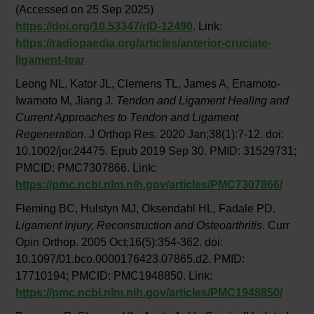
(Accessed on 25 Sep 2025)
https://doi.org/10.53347/rID-12490
. Link:
https://radiopaedia.org/articles/anterior-cruciate-
ligament-tear
Leong NL, Kator JL, Clemens TL, James A, Enamoto-
Iwamoto M, Jiang J
. Tendon and Ligament Healing and
Current Approaches to Tendon and Ligament
Regeneration
. J Orthop Res. 2020 Jan;38(1):7-12. doi:
10.1002/jor.24475. Epub 2019 Sep 30. PMID: 31529731;
PMCID: PMC7307866. Link:
https://pmc.ncbi.nlm.nih.gov/articles/PMC7307866/
Fleming BC, Hulstyn MJ, Oksendahl HL, Fadale PD.
Ligament Injury, Reconstruction and Osteoarthritis
. Curr
Opin Orthop. 2005 Oct;16(5):354-362. doi:
10.1097/01.bco.0000176423.07865.d2. PMID:
17710194; PMCID: PMC1948850. Link:
https://pmc.ncbi.nlm.nih.gov/articles/PMC1948850/