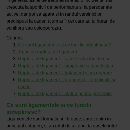
In general, astfel de traumatisme au o incidenta mai
crescuta la sportivii de performanta si la persoanele
active, dar pot sa apara si in randul varstnicilor
predispusi la caderi (cum ar fi cei care au tulburari de
echilibru sau osteoporoza).
Cuprins
Ce sunt ligamentele si ce functii indeplinesc?
Tipuri de ruptura de ligament
Ruptura de ligament – cauze si factori de risc
Ruptura de ligament – simptome si manifestari
Ruptura de ligament – tratament si recuperare
Ruptura de ligament – prognostic, complicatii si
riscuri
Ruptura de ligament – sfaturi pentru preventie
Ce sunt ligamentele si ce functii
indeplinesc?
Ligamentele sunt formatiuni fibroase, care contin in
principal colagen, si au rolul de a conecta oasele intre