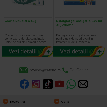
Crema Dr.Boici X 60g
Dolorgiet gel analgezic, 100 ml
XL, Zdrovit
Crema Dr. Boici are o actiune
Dolorgiet este un gel analgezic
complexa, datorata combinatiei
pentru uz extern, adjuvant in
unice de principii biologic active:…
tratamentul de sustinere a…
infoline@catena.ro
CallCenter
Despre Noi
Oferte