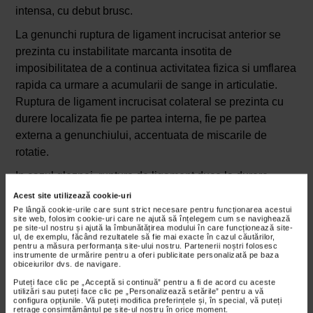
intensa, cu debut brusc.
La genunchi ruptura de ligament incrucisat anterior se
prezinta cu instabilitate marcanta insotita de
imposibilitatea de a continua activitatea fizica si umflarea
rapida ca urmare a acumularii de sange in articulatie.
Ruptura de ligament incrucisat colateral se prezinta cu
durere localizata fie pe partea interna, fie pe partea
externa a genunchiului, accentuata de miscarile de
rotatie.
In cazul gleznei, ruptura de ligament duce la durere,
tumefiere si imposibilitatea pacientului de a se sprijini pe
Acest site utilizează cookie-uri
piciorul afectat. La umar, leziunile ligamentelor pot duce
Pe lângă cookie-urile care sunt strict necesare pentru funcționarea acestui
site web, folosim cookie-uri care ne ajută să înțelegem cum se navighează
la luxatii recurente, cu senzatia de instabilitate, in special
pe site-ul nostru și ajută la îmbunătățirea modului în care funcționează site-
ul, de exemplu, făcând rezultatele să fie mai exacte în cazul căutărilor,
la miscari de ridicare a bratului. Simptomele generale
pentru a măsura performanța site-ului nostru. Partenerii noștri folosesc
instrumente de urmărire pentru a oferi publicitate personalizată pe baza
includ durere persistenta, edem, limitarea mobilitatii,
obiceiurilor dvs. de navigare.
echimoze (vanatai) si, in cazuri severe, evidenta
Puteți face clic pe „Acceptă si continuă” pentru a fi de acord cu aceste
utilizări sau puteți face clic pe „Personalizează setările” pentru a vă
incapacitate de a folosi articulatia afectata.
configura opțiunile. Vă puteți modifica preferințele și, în special, vă puteți
retrage consimțământul pe site-ul nostru în orice moment.