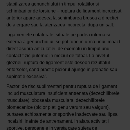
stabilizarea genunchiului in timpul rotatiilor si
schimbarilor de torsiune – ruptura de ligament incrucisat
anterior apare adesea la schimbarea brusca a directiei
de alergare sau la aterizarea incorecta, dupa un salt.
Ligamentele colaterale, situate pe partea interna si
externa a genunchiului, se pot rupe in urma unui impact
direct asupra articulatiei, de exemplu in timpul unui
contact fizic puternic in meciul de fotbal. La nivelul
gleznei, ruptura de ligament este deseori rezultatul
entorselor, cand practic piciorul ajunge in pronatie sau
supinatie excesiva”.
Factori de risc suplimentari pentru ruptura de ligament
includ musculatura insuficient antrenata (dezechilibrele
musculare), oboseala musculara, dezechilibrele
biomecanice (picior plat, genu varum sau valgum),
purtarea echipamentelor sportive inadecvate sau lipsa
incalzirii inainte de antrenament. In afara activitatii
sportive, persoanele in varsta care sufera de