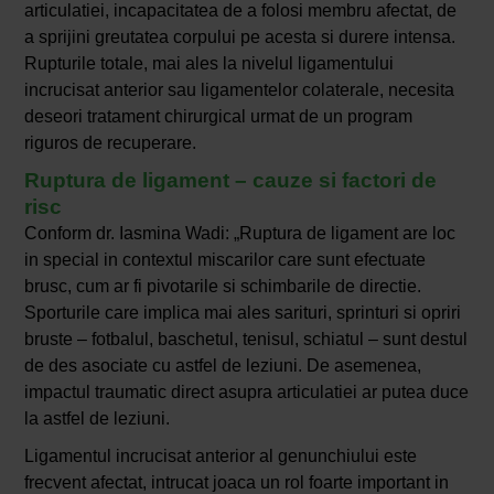
articulatiei, incapacitatea de a folosi membru afectat, de
a sprijini greutatea corpului pe acesta si durere intensa.
Rupturile totale, mai ales la nivelul ligamentului
incrucisat anterior sau ligamentelor colaterale, necesita
deseori tratament chirurgical urmat de un program
riguros de recuperare.
Ruptura de ligament – cauze si factori de
risc
Conform dr. Iasmina Wadi: „Ruptura de ligament are loc
in special in contextul miscarilor care sunt efectuate
brusc, cum ar fi pivotarile si schimbarile de directie.
Sporturile care implica mai ales sarituri, sprinturi si opriri
bruste – fotbalul, baschetul, tenisul, schiatul – sunt destul
de des asociate cu astfel de leziuni. De asemenea,
impactul traumatic direct asupra articulatiei ar putea duce
la astfel de leziuni.
Ligamentul incrucisat anterior al genunchiului este
frecvent afectat, intrucat joaca un rol foarte important in