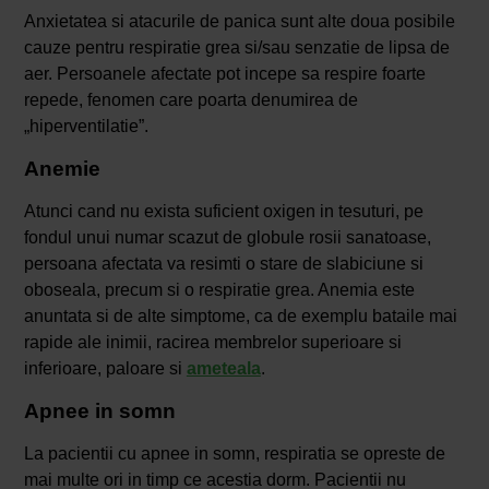
Anxietatea si atacurile de panica sunt alte doua posibile
cauze pentru respiratie grea si/sau senzatie de lipsa de
aer. Persoanele afectate pot incepe sa respire foarte
repede, fenomen care poarta denumirea de
„hiperventilatie”.
Anemie
Atunci cand nu exista suficient oxigen in tesuturi, pe
fondul unui numar scazut de globule rosii sanatoase,
persoana afectata va resimti o stare de slabiciune si
oboseala, precum si o respiratie grea. Anemia este
anuntata si de alte simptome, ca de exemplu bataile mai
rapide ale inimii, racirea membrelor superioare si
inferioare, paloare si
ameteala
.
Apnee in somn
La pacientii cu apnee in somn, respiratia se opreste de
mai multe ori in timp ce acestia dorm. Pacientii nu