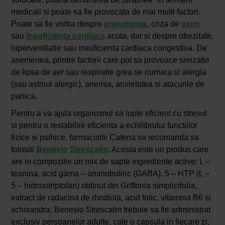
medicali si poate sa fie provocata de mai multi factori.
Poate sa fie vorba despre
pneumonie
, criza de
astm
sau
insuficienta cardiaca
acuta, dar si despre obezitate,
hiperventilatie sau insuficienta cardiaca congestiva. De
asemenea, printre factorii care pot sa provoace senzatie
de lipsa de aer sau respiratie grea se numara si alergia
(sau astmul alergic), anemia, anxietatea si atacurile de
panica.
Pentru a va ajuta organismul sa lupte eficient cu stresul
si pentru o restabilire eficienta a echilibrului functiilor
fizice si psihice, farmacisitii Catena va recomanda sa
folositi
Benesio Strescalm
. Acesta este un produs care
are in compozitie un mix de sapte ingrediente active: L –
teanina, acid gama – aminobutiric (GABA), 5 – HTP (L –
5 – hidroxitriptofan) obtinut din Griffonia simplicifolia,
extract de radacina de rhodiola, acid folic, vitamina B6 si
schisandra. Benesio Strescalm trebuie sa fie administrat
exclusiv persoanelor adulte, cate o capsula in fiecare zi,