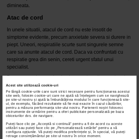
dimineata.
Atac de cord
In unele situatii, atacul de cord nu este insotit de
simptome evidente, precum anxietate severa si durere in
piept. Uneori, respiratiile scurte sunt singurele semne
care sa anunte atacul de cord. Daca va confruntati cu
respiratie grea din senin, cereti urgent sfatul unui
specialist.
Pentru a va ajuta sa tineti sub control starile emotionale
si pentru a spori capacitatea organismului de a se adapta
Acest site utilizează cookie-uri
in situatii de stres, farmacistii Catena va recomanda sa
Pe lângă cookie-urile care sunt strict necesare pentru funcționarea acestui
site web, folosim cookie-uri care ne ajută să înțelegem cum se navighează
folositi
Naturalis Strescontrol
. Acest supliment
pe site-ul nostru și ajută la îmbunătățirea modului în care funcționează site-
ul, de exemplu, făcând rezultatele să fie mai exacte în cazul căutărilor,
alimentar are in compozitie valeriana, sunatoare,
pentru a măsura performanța site-ului nostru. Partenerii noștri folosesc
instrumente de urmărire pentru a oferi publicitate personalizată pe baza
magneziu si vitamina B6, fiind ideal pentru imbunatatirea
obiceiurilor dvs. de navigare.
calitatii somnului si pentru reducerea starilor de
Puteți face clic pe „Acceptă si continuă” pentru a fi de acord cu aceste
utilizări sau puteți face clic pe „Personalizează setările” pentru a vă
anxietate.
configura opțiunile. Vă puteți modifica preferințele și, în special, vă puteți
retrage consimțământul pe site-ul nostru în orice moment.