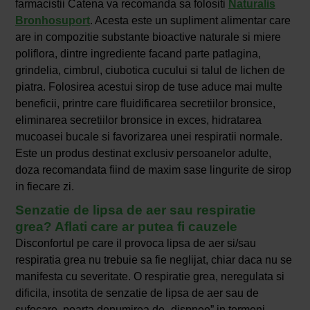
farmacistii Catena va recomanda sa folositi
Naturalis
Bronhosuport
. Acesta este un supliment alimentar care
are in compozitie substante bioactive naturale si miere
poliflora, dintre ingrediente facand parte patlagina,
grindelia, cimbrul, ciubotica cucului si talul de lichen de
piatra. Folosirea acestui sirop de tuse aduce mai multe
beneficii, printre care fluidificarea secretiilor bronsice,
eliminarea secretiilor bronsice in exces, hidratarea
mucoasei bucale si favorizarea unei respiratii normale.
Este un produs destinat exclusiv persoanelor adulte,
doza recomandata fiind de maxim sase lingurite de sirop
in fiecare zi.
Senzatie de
lipsa de aer
sau respiratie
grea? Aflati care ar putea fi cauzele
Disconfortul pe care il provoca lipsa de aer si/sau
respiratia grea nu trebuie sa fie neglijat, chiar daca nu se
manifesta cu severitate. O respiratie grea, neregulata si
dificila, insotita de senzatie de lipsa de aer sau de
sufocare, poarta denumirea de „dispnee” in termeni