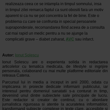
realizeaza ceea ce se intampla in timpul somnului, insa
in timpul zilei remarca faptul ca sunt obositi fara un motiv
aparent si ca nu se pot concentra la fel de bine. Este o
problema cu care se confrunta in special persoanele
supraponderale, recomandarea fiind aceea de a consulta
cat mai rapid un medic pentru a nu se ajunge la
complicatii grave – diabet zaharat,
AVC
sau infarct.
Autor:
Ionut Solescu
Ionut Solescu are o experienta solida in redactarea
articolelor cu tematica medicala, de lifestyle si ingrijire
personala, colaborand cu mai multe platforme editoriale din
reteaua Catena.
Parcursul lui in media a inceput in anii 2000, odata cu
implicarea in proiecte dedicate informarii publicului, iar
interesul pentru domeniul sanatatii s-a conturat in timp,
devenind unul dintre subiectele sale principale de lucru.
Este redactor si creator de continut, cu o abordare
jurnalistica riguroasa si atentie la acuratetea informatiilor,
transformand subiecte complexe in texte clare, accesibile si