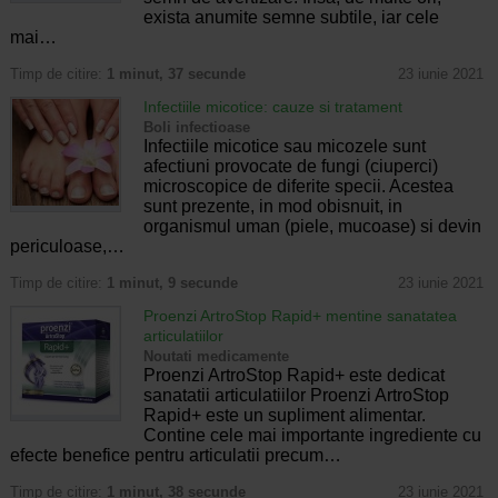
exista anumite semne subtile, iar cele
mai…
Timp de citire:
1 minut, 37 secunde
23 iunie 2021
Infectiile micotice: cauze si tratament
Boli infectioase
Infectiile micotice sau micozele sunt
afectiuni provocate de fungi (ciuperci)
microscopice de diferite specii. Acestea
sunt prezente, in mod obisnuit, in
organismul uman (piele, mucoase) si devin
periculoase,…
Timp de citire:
1 minut, 9 secunde
23 iunie 2021
Proenzi ArtroStop Rapid+ mentine sanatatea
articulatiilor
Noutati medicamente
Proenzi ArtroStop Rapid+ este dedicat
sanatatii articulatiilor Proenzi ArtroStop
Rapid+ este un supliment alimentar.
Contine cele mai importante ingrediente cu
efecte benefice pentru articulatii precum…
Timp de citire:
1 minut, 38 secunde
23 iunie 2021