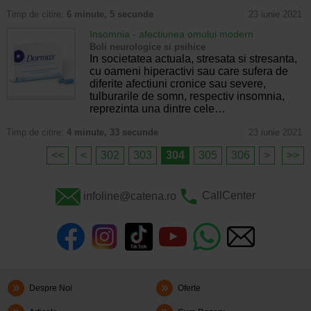
Timp de citire:
6 minute, 5 secunde
23 iunie 2021
Insomnia - afectiunea omului modern
Boli neurologice si psihice
In societatea actuala, stresata si stresanta,
cu oameni hiperactivi sau care sufera de
diferite afectiuni cronice sau severe,
tulburarile de somn, respectiv insomnia,
reprezinta una dintre cele…
Timp de citire:
4 minute, 33 secunde
23 iunie 2021
<<
<
302
303
304
305
306
>
>>
infoline@catena.ro
CallCenter
Despre Noi
Oferte