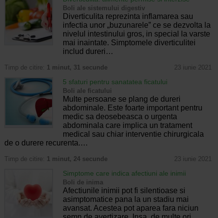
Boli ale sistemului digestiv
Diverticulita reprezinta inflamarea sau
infectia unor „buzunarele” ce se dezvolta la
nivelul intestinului gros, in special la varste
mai inaintate. Simptomele diverticulitei
includ dureri…
Timp de citire:
1 minut, 31 secunde
23 iunie 2021
5 sfaturi pentru sanatatea ficatului
Boli ale ficatului
Multe persoane se plang de dureri
abdominale. Este foarte important pentru
medic sa deosebeasca o urgenta
abdominala care implica un tratament
medical sau chiar interventie chirurgicala
de o durere recurenta.…
Timp de citire:
1 minut, 24 secunde
23 iunie 2021
Simptome care indica afectiuni ale inimii
Boli de inima
Afectiunile inimii pot fi silentioase si
asimptomatice pana la un stadiu mai
avansat. Acestea pot aparea fara niciun
semn de avertizare. Insa, de multe ori,