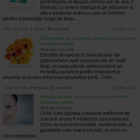
performanta in terapia ochilor uscati. Are o
formula cu sistem inteligent de eliberare si
ofera protectie extinsa care se mentine
pentru o perioada lunga de timp.…
Timp de citire:
1 minut, 56 secunde
23 iunie 2021
Galbenelele au proprietati vindecatoare si pentru
sanatatea ochilor
Remedii naturiste
Efectele terapeutice miraculoase ale
galbenelelor sunt recunoscute de multi
timp, aceasta planta reprezentand un
remediu excelent pentru tratamentul
arsurilor si pentru refacerea tesuturilor pielii. Cele…
Timp de citire:
0 minute, 31 secunde
23 iunie 2021
Metode naturale prin care ne putem mentine
sanatatea ochilor
Boli ale ochiului
Ochii sunt oglinda sufletului indiferent de
culoare, ei pot fi misteriosi sau expresivi.
Ochii ne transmit emotiile, sentimentele si
gandurile cele mai profunde, ei sunt cei
care reprezinta …