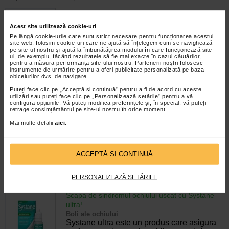
Noul GinkoPrim Max acum cu formula
imbunatatita
Acest site utilizează cookie-uri
Noutati medicamente
Pe lângă cookie-urile care sunt strict necesare pentru funcționarea acestui
GinkoPrim Max – maxim de efect cu o
site web, folosim cookie-uri care ne ajută să înțelegem cum se navighează
tableta pe zi Noul GinkoPrim Max are o
pe site-ul nostru și ajută la îmbunătățirea modului în care funcționează site-
ul, de exemplu, făcând rezultatele să fie mai exacte în cazul căutărilor,
concentratie mai mare de extract de Ginkgo
pentru a măsura performanța site-ului nostru. Partenerii noștri folosesc
biloba. Substantele active oferite in
instrumente de urmărire pentru a oferi publicitate personalizată pe baza
cantitate ideala au caracteristici…
obiceiurilor dvs. de navigare.
Puteți face clic pe „Acceptă si continuă” pentru a fi de acord cu aceste
Timp de citire:
1 minut, 43 secunde
23 iunie 2021
utilizări sau puteți face clic pe „Personalizează setările” pentru a vă
configura opțiunile. Vă puteți modifica preferințele și, în special, vă puteți
Fii in forma maxima cu Obegrass
retrage consimțământul pe site-ul nostru în orice moment.
Noutati medicamente
Mai multe detalii
aici
.
Te simti fara vlaga, pielea ta si-a pierdut
stralucirea, iar abdomenul tau e balonat in
ciuda tuturor eforturile depuse? E timpul sa-
i oferi organismului ajutorul pe care-l
ACCEPTĂ SI CONTINUĂ
asteapta: o cura cu Obegrass!…
PERSONALIZEAZĂ SETĂRILE
Timp de citire:
2 minute, 41 secunde
23 iunie 2021
Scapa de sindromul ochiului uscat cu Systane
ultra!
Boli ale ochiului
Systane ultra este un produs care asigura