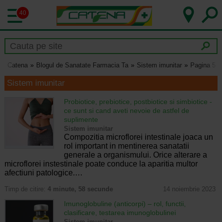
40
Catena
Blogul de Sanatate Farmacia Ta
Sistem imunitar
Pagina 5
Sistem imunitar
Probiotice, prebiotice, postbiotice si simbiotice -
ce sunt si cand aveti nevoie de astfel de
suplimente
Sistem imunitar
Compozitia microflorei intestinale joaca un
rol important in mentinerea sanatatii
generale a organismului. Orice alterare a
microflorei instestinale poate conduce la aparitia multor
afectiuni patologice.…
Timp de citire:
4 minute, 58 secunde
14 noiembrie 2023
Imunoglobuline (anticorpi) – rol, functii,
clasificare, testarea imunoglobulinei
Sistem imunitar