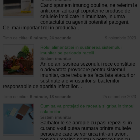
Cand spunem imunoglobuline, ne referim la
anticorpi, adica glicoproteine produse de
celulele implicate in imunitate, in urma
contactului cu agentii potential patogeni.
Cel mai important rol in productia…
Timp de citire:
6 minute, 24 secunde
9 noiembrie 2023
Rolul alimentatiei in sustinerea sistemului
imunitar pe perioada racelii
Sistem imunitar
An de an, sosirea sezonului rece constituie
o adevarata provocare pentru sistemul
imunitar, care trebuie sa faca fata atacurilor
sustinute ale virusurilor si bacteriilor
responsabile de aparitia infectiilor…
Timp de citire:
6 minute, 18 secunde
25 octombrie 2023
Cum sa va protejati de raceala si gripa in timpul
calatoriilor
Sistem imunitar
Sarbatorile se apropie cu pasi repezi si in
curand v-ati putea numara printre multele
persoane care se vor urca intr-un avion,
tren sau masina pentru a petrece timp cu