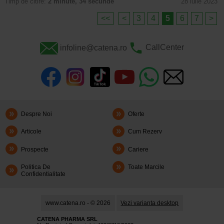
Timp de citire:
2 minute, 34 secunde
28 iulie 2023
<<
<
3
4
5
6
7
>
infoline@catena.ro
CallCenter
Despre Noi
Oferte
Articole
Cum Rezerv
Prospecte
Cariere
Politica De
Toate Marcile
Confidentialitate
www.catena.ro - © 2026
Vezi varianta desktop
CATENA PHARMA SRL