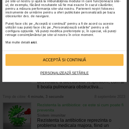
pe site-ul nostru și ajută la îmbunătățirea modului în care funcționează site-
(P) Care este relatia dintre imunitate si tubul
ul, de exemplu, făcând rezultatele să fie mai exacte în cazul căutărilor,
digestiv?
pentru a măsura performanța site-ului nostru. Partenerii noștri folosesc
Sistem imunitar
instrumente de urmărire pentru a oferi publicitate personalizată pe baza
obiceiurilor dvs. de navigare.
Cel mai mare centru imun se gaseste la
nivelul intestinului. Gazduind 70-80% din
Puteți face clic pe „Acceptă si continuă” pentru a fi de acord cu aceste
totalul celulelor imune, intestinul este
utilizări sau puteți face clic pe „Personalizează setările” pentru a vă
configura opțiunile. Vă puteți modifica preferințele și, în special, vă puteți
considerat centrul sistemului imunitar.
retrage consimțământul pe site-ul nostru în orice moment.
Aceste celule imune comunica in mod constant…
Mai multe detalii
aici
.
Timp de citire:
2 minute, 33 secunde
12 septembrie 2023
Vitamina C si sanatatea sistemului respirator
ACCEPTĂ SI CONTINUĂ
Vitamine si minerale
Oamenii de stiinta au efectuat noi cercetari
care au confirmat dovezile ca vitamina C
PERSONALIZEAZĂ SETĂRILE
protejeaza plamanii si scade riscul de
dezvoltare a afectiunilor respiratorii, cum ar
fi boala pulmonara obstructiva…
Timp de citire:
4 minute, 3 secunde
8 septembrie 2023
Rezistenta la antibiotice: ce este si cum poate fi
prevenita
Sistem imunitar
Rezistenta la antibiotice reprezinta o
problema medicala majora, fiind un