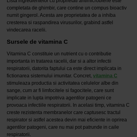
Lista ingredientelor cu proprietati antimicrobiene este
completata de ghimbir, care contine un compus bioactiv
numit gingerol. Acesta are proprietatea de a inhiba
cresterea si raspandirea virusurilor, grabind astfel
vindecarea racelii.
Sursele de vitamina C
Vitamina C constituie un nutrient cu o contributie
importanta in tratarea racelii, dar si a altor infectii
respiratorii, datorita faptului ca este direct implicata in
fictionarea sistemului imunitar. Concret,
vitamina C
stimuleaza productia si activitatea celulelor albe din
sange, cum ar fi limfocitele si fagocitele, care sunt
implicate in lupta impotriva agentilor patogeni ce
provoaca infectiile respiratorii. In acelasi timp, vitamina C
creste rezistenta membranelor care captusesc tractul
respirator si astfel acestea devin mai eficiente in oprirea
agentilor patogeni, care nu mai pot patrunde in caile
respiratorii.