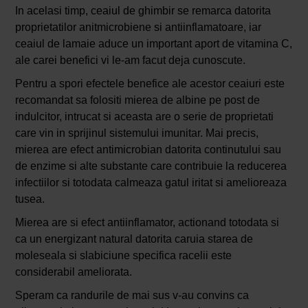
In acelasi timp, ceaiul de ghimbir se remarca datorita
proprietatilor anitmicrobiene si antiinflamatoare, iar
ceaiul de lamaie aduce un important aport de vitamina C,
ale carei benefici vi le-am facut deja cunoscute.
Pentru a spori efectele benefice ale acestor ceaiuri este
recomandat sa folositi mierea de albine pe post de
indulcitor, intrucat si aceasta are o serie de proprietati
care vin in sprijinul sistemului imunitar. Mai precis,
mierea are efect antimicrobian datorita continutului sau
de enzime si alte substante care contribuie la reducerea
infectiilor si totodata calmeaza gatul iritat si amelioreaza
tusea.
Mierea are si efect antiinflamator, actionand totodata si
ca un energizant natural datorita caruia starea de
moleseala si slabiciune specifica racelii este
considerabil ameliorata.
Speram ca randurile de mai sus v-au convins ca