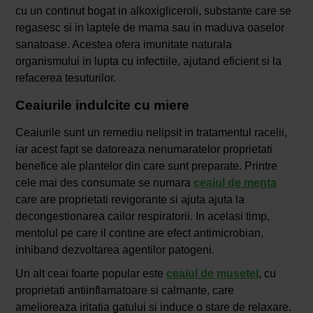
cu un continut bogat in alkoxigliceroli, substante care se
regasesc si in laptele de mama sau in maduva oaselor
sanatoase. Acestea ofera imunitate naturala
organismului in lupta cu infectiile, ajutand eficient si la
refacerea tesuturilor.
Ceaiurile indulcite cu miere
Ceaiurile sunt un remediu nelipsit in tratamentul racelii,
iar acest fapt se datoreaza nenumaratelor proprietati
benefice ale plantelor din care sunt preparate. Printre
cele mai des consumate se numara
ceaiul de menta
care are proprietati revigorante si ajuta ajuta la
decongestionarea cailor respiratorii. In acelasi timp,
mentolul pe care il contine are efect antimicrobian,
inhiband dezvoltarea agentilor patogeni.
Un alt ceai foarte popular este
ceaiul de musetel
, cu
proprietati antiinflamatoare si calmante, care
amelioreaza iritatia gatului si induce o stare de relaxare.