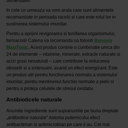
alimentatiei.
In cele ce urmeaza va vom arata care sunt alimentele
recomandate in perioada racelii si care este rolul lor in
sustinerea sistemului imunitar.
Pentru a sprijini revigorarea si tonifierea organismului,
farmacistii Catena va recomanda sa folositi
Benesio
MaxiTonic
. Acest produs contine o combinatie unica din
24 de elemente – vitamine, minerale, extracte naturale si
acizi grasi nesaturati – care contribuie la reducerea
oboselii si a extenuarii, avand un efect energizant. Este
un produs util pentru functionarea normala a sistemului
imunitar, pentru mentinerea functiei normale a pielii si
pentru a proteja celulele de stresul oxidativ.
Antibioticele naturale
Anumite ingrediente sunt supranumite pe buna dreptate
„antibiotice naturale” datorita puternicului efect
antibacterian si antimicrobian pe care il au. Cel mai