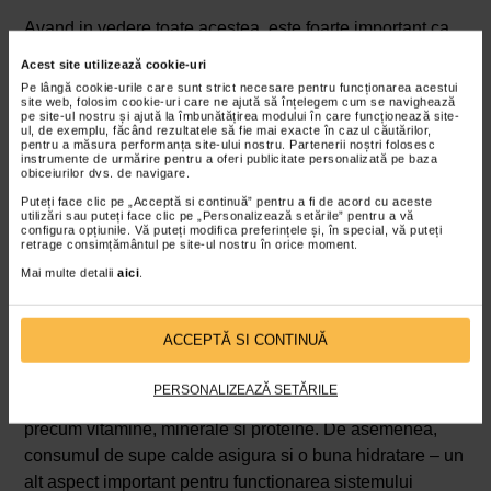
Avand in vedere toate acestea, este foarte important ca
alimentatia in perioada racelii sa includa alimente bogate
Acest site utilizează cookie-uri
in vitamina C, iar cele mai cunoscute dintre acestea sunt
Pe lângă cookie-urile care sunt strict necesare pentru funcționarea acestui
site web, folosim cookie-uri care ne ajută să înțelegem cum se navighează
citricele. Alte surse importante de vitamina C sunt
pe site-ul nostru și ajută la îmbunătățirea modului în care funcționează site-
ul, de exemplu, făcând rezultatele să fie mai exacte în cazul căutărilor,
macesele, catina, fructele de padure, capsunele,
pentru a măsura performanța site-ului nostru. Partenerii noștri folosesc
patrunjelul, rosiile, mango sau ananasul. Este de preferat
instrumente de urmărire pentru a oferi publicitate personalizată pe baza
obiceiurilor dvs. de navigare.
ca aceste alimente sa fie consumate in stare proaspata,
Puteți face clic pe „Acceptă si continuă” pentru a fi de acord cu aceste
intrucat pe parcursul procesului de preparare termica,
utilizări sau puteți face clic pe „Personalizează setările” pentru a vă
configura opțiunile. Vă puteți modifica preferințele și, în special, vă puteți
vitamina C poate fi distrusa.
retrage consimțământul pe site-ul nostru în orice moment.
Mai multe detalii
aici
.
Supe calde pentru hidratare si vitamine
In perioadele de raceala este recomandat si consumul
ACCEPTĂ SI CONTINUĂ
de supe calde, caruia ii sunt asociate mai multe beneficii.
In ceea ce priveste sustinerea sistemului imunitar, supele
PERSONALIZEAZĂ SETĂRILE
sunt o sursa bogata si complexa de nutrieni esentiali,
precum vitamine, minerale si proteine. De asemenea,
consumul de supe calde asigura si o buna hidratare – un
alt aspect important pentru functionarea sistemului