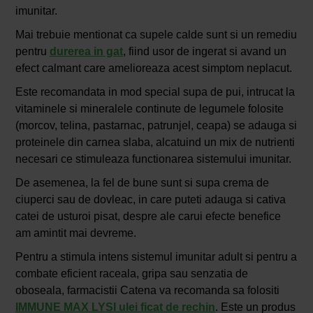
imunitar.
Mai trebuie mentionat ca supele calde sunt si un remediu
pentru
durerea in gat
, fiind usor de ingerat si avand un
efect calmant care amelioreaza acest simptom neplacut.
Este recomandata in mod special supa de pui, intrucat la
vitaminele si mineralele continute de legumele folosite
(morcov, telina, pastarnac, patrunjel, ceapa) se adauga si
proteinele din carnea slaba, alcatuind un mix de nutrienti
necesari ce stimuleaza functionarea sistemului imunitar.
De asemenea, la fel de bune sunt si supa crema de
ciuperci sau de dovleac, in care puteti adauga si cativa
catei de usturoi pisat, despre ale carui efecte benefice
am amintit mai devreme.
Pentru a stimula intens sistemul imunitar adult si pentru a
combate eficient raceala, gripa sau senzatia de
oboseala, farmacistii Catena va recomanda sa folositi
IMMUNE MAX LYSI ulei ficat de rechin
. Este un produs