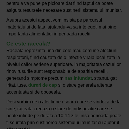
pentru a va pune pe picioare dat fiind faptul ca poate
asigura resursele necesare sustinerii sistemului imunitar.
Asupra acestui aspect vom insista pe parcursul
materialului de fata, ajutandu-va sa intelegeti mai bine
importanta alimentatiei in perioada racelii.
Ce este raceala?
Raceala reprezinta una din cele mau comune afectiuni
respiratorii, fiind cauzata de o infectie virala localizata la
nivelul cailor aeriene superioare. In majoritatea cazurilor
rinovirusurile sunt responsabile de aparitia racelii,
generand simptome precum
nas infundat
, stranut, gat
iritat, tuse,
dureri de cap
si o stare generala alterata,
accentuata si de oboseala.
Desi vorbim de o afectiune usoara care se vindeca de la
sine, raceala creeaza o stare de indispozitie care se
poate intinde pe durata a 10-14 zile, insa perioada poate
fi scurtata prin sustinerea sistemului imunitar cu ajutorul