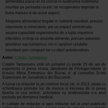
alimentatia joaca un rol crucial in sustinerea sistemului
imunitar pe perioada racelii, iar recuperarea depinde in
buna masura si de acest aspect.
Alegerea alimentelor bogate in nutrienti esentiali, precum
vitaminele si mineralele, are un impact semnificativ
asupra capacitatii organismului de a lupta impotriva
infectiilor, in timp ce anumite alimente, precum usturoiul,
ghimbirul sau turmericul, vin in sprijinul celulelor
imunitare prin compusii lor cu efect antimicrobian.
Autor:
Catalin Tantareanu
Catalin Tantareanu este un jurnalist cu peste 25 de ani de
experienta in presa scrisa, absolvent de Filologie-Istorie al
liceului Mihai Eminescu din Buzau si al cursurilor Scolii
Superioare de Jurnalistica din Bucuresti.
A lucrat ca redactor la un cotidian local, iar, in 2013, odata cu
schimbarea primului loc de munca si trecerea de la presa
tiparita la cea online, activitatea sa profesionala s-a axat
exclusiv pe domeniul medical.
In calitate de redactor si apoi redactor sef al unei publicatii