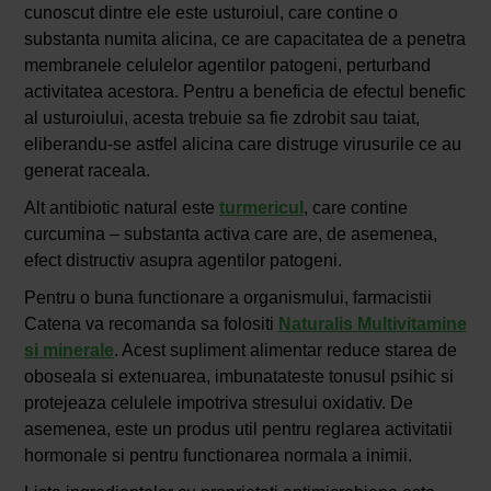
cunoscut dintre ele este usturoiul, care contine o
substanta numita alicina, ce are capacitatea de a penetra
membranele celulelor agentilor patogeni, perturband
activitatea acestora. Pentru a beneficia de efectul benefic
al usturoiului, acesta trebuie sa fie zdrobit sau taiat,
eliberandu-se astfel alicina care distruge virusurile ce au
generat raceala.
Alt antibiotic natural este
turmericul
, care contine
curcumina – substanta activa care are, de asemenea,
efect distructiv asupra agentilor patogeni.
Pentru o buna functionare a organismului, farmacistii
Catena va recomanda sa folositi
Naturalis Multivitamine
si minerale
. Acest supliment alimentar reduce starea de
oboseala si extenuarea, imbunatateste tonusul psihic si
protejeaza celulele impotriva stresului oxidativ. De
asemenea, este un produs util pentru reglarea activitatii
hormonale si pentru functionarea normala a inimii.