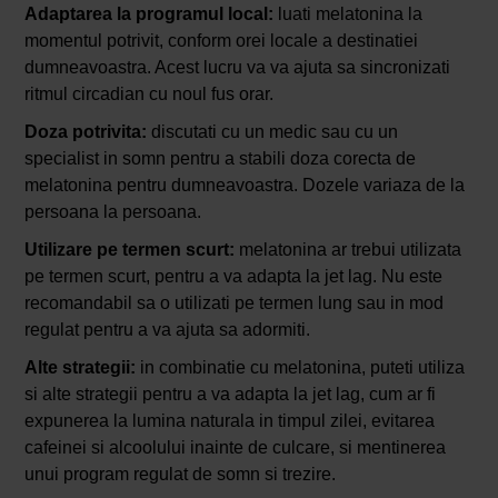
Adaptarea la programul local:
luati melatonina la
momentul potrivit, conform orei locale a destinatiei
dumneavoastra. Acest lucru va va ajuta sa sincronizati
ritmul circadian cu noul fus orar.
Doza potrivita:
discutati cu un medic sau cu un
specialist in somn pentru a stabili doza corecta de
melatonina pentru dumneavoastra. Dozele variaza de la
persoana la persoana.
Utilizare pe termen scurt:
melatonina ar trebui utilizata
pe termen scurt, pentru a va adapta la jet lag. Nu este
recomandabil sa o utilizati pe termen lung sau in mod
regulat pentru a va ajuta sa adormiti.
Alte strategii:
in combinatie cu melatonina, puteti utiliza
si alte strategii pentru a va adapta la jet lag, cum ar fi
expunerea la lumina naturala in timpul zilei, evitarea
cafeinei si alcoolului inainte de culcare, si mentinerea
unui program regulat de somn si trezire.