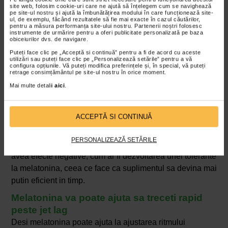
interactiuni daca luati medicamente.
site web, folosim cookie-uri care ne ajută să înțelegem cum se navighează
pe site-ul nostru și ajută la îmbunătățirea modului în care funcționează site-
Toleranta si dependenta
ul, de exemplu, făcând rezultatele să fie mai exacte în cazul căutărilor,
pentru a măsura performanța site-ului nostru. Partenerii noștri folosesc
instrumente de urmărire pentru a oferi publicitate personalizată pe baza
obiceiurilor dvs. de navigare.
Utilizarea pe termen lung sau in doze mari poate duce la
dezvoltarea unei tolerante la melatonina, ceea ce
Puteți face clic pe „Acceptă si continuă” pentru a fi de acord cu aceste
utilizări sau puteți face clic pe „Personalizează setările” pentru a vă
inseamna ca poate deveni mai putin eficienta. De
configura opțiunile. Vă puteți modifica preferințele și, în special, vă puteți
retrage consimțământul pe site-ul nostru în orice moment.
asemenea, unele persoane pot deveni dependente de
Mai multe detalii
aici
.
melatonina pentru a adormi.
Cu cat luati mai multa melatonina, cu atat
ACCEPTĂ SI CONTINUĂ
veti dormi mai bine
Acesta este un alt mit. Doza optima de melatonina
PERSONALIZEAZĂ SETĂRILE
variaza de la o persoana la alta, dar dozele mari pot
avea efecte negative, cum ar fi dezvoltarea unei tolerante
la melatonina, ceea ce face ca suplimentul sa devina mai
putin eficient in timp.
Melatonina va poate ajuta sa treceti rapid
peste jet lag
Desi melatonina poate ajuta la ajustarea ritmului