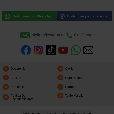
Distribuie pe WhatsApp
Distribuie pe Facebook
infoline@catena.ro
CallCenter
Despre Noi
Oferte
Articole
Cum Rezerv
Prospecte
Cariere
Politica De
Toate Marcile
Confidentialitate