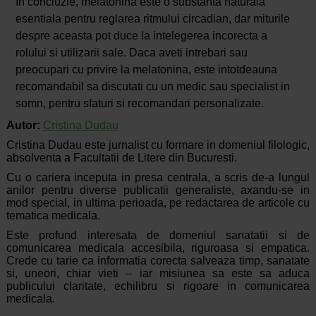
In concluzie, melatonina este o substanta naturala
esentiala pentru reglarea ritmului circadian, dar miturile
despre aceasta pot duce la intelegerea incorecta a
rolului si utilizarii sale. Daca aveti intrebari sau
preocupari cu privire la melatonina, este intotdeauna
recomandabil sa discutati cu un medic sau specialist in
somn, pentru sfaturi si recomandari personalizate.
Autor:
Cristina Dudau
Cristina Dudau este jurnalist cu formare in domeniul filologic,
absolventa a Facultatii de Litere din Bucuresti.
Cu o cariera inceputa in presa centrala, a scris de-a lungul
anilor pentru diverse publicatii generaliste, axandu-se in
mod special, in ultima perioada, pe redactarea de articole cu
tematica medicala.
Este profund interesata de domeniul sanatatii si de
comunicarea medicala accesibila, riguroasa si empatica.
Crede cu tarie ca informatia corecta salveaza timp, sanatate
si, uneori, chiar vieti – iar misiunea sa este sa aduca
publicului claritate, echilibru si rigoare in comunicarea
medicala.