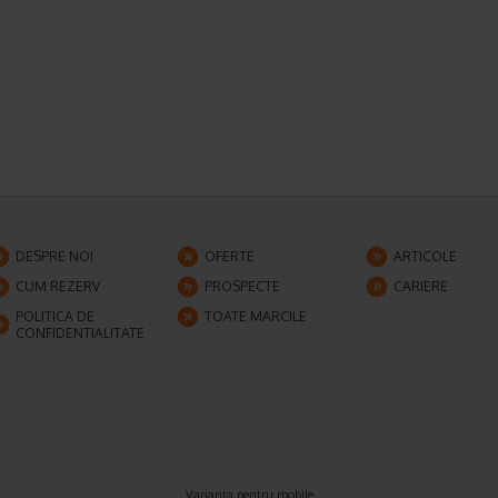
DESPRE NOI
OFERTE
ARTICOLE
CUM REZERV
PROSPECTE
CARIERE
POLITICA DE
TOATE MARCILE
CONFIDENTIALITATE
Varianta pentru mobile