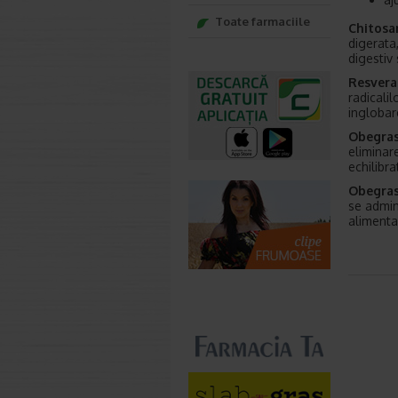
Toate farmaciile
Chitosa
digerata
digestiv 
Resvera
radicalil
inglobar
Obegra
eliminar
echilibra
Obegra
se admin
alimenta