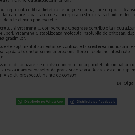
nul
reprezinta o fibra dietetica de origine marina, care nu poate fi abso
, dar care are capacitatea de a incorpora in structura sa lipidele din c
si de a le elimina prin excretie.
trolul
si
vitamina C
, componente
Obegrass
contribuie la neutraliza
or liberi.
Vitamina C
stabilizeaza molecula insolubila de chitosan, du
ea grasimilor.
ss
este suplimentul alimentar ce contribuie la cresterea imunitatii intes
ea rapida a toxinelor si mentinerea unei flore microbiene intestinale
te.
ss
mod de utilizare: se dizolva continutul unui pliculet intr-un pahar cu
istreaza inaintea meselor de pranz si de seara. Acesta este un supli
r. A se citi prospectul inainte de consum.
Dr. Olga
Distribuie pe WhatsApp
Distribuie pe Facebook