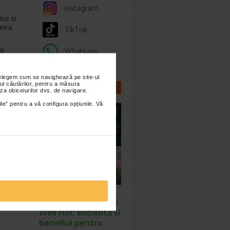
Instagram
ui si
reea,
TikTok
a:
Whatsapp
nțelegem cum se navighează pe site-ul
ul căutărilor, pentru a măsura
CELE MAI NOI
za obiceiurilor dvs. de navigare.
ARTICOLE
ile” pentru a vă configura opțiunile. Vă
na
una
tar cu
i
si
Descoperiti
efectele respiratiei
Wim Hof: eficienta si
beneficii pentru