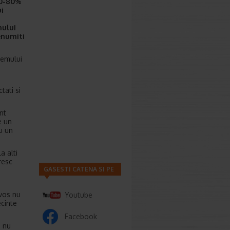
70-80%
ui
mului
enumiti
temului
tati si
nt
e un
u un
a alti
resc
GASESTI CATENA SI PE
rvos nu
Youtube
ecinte
Facebook
g nu