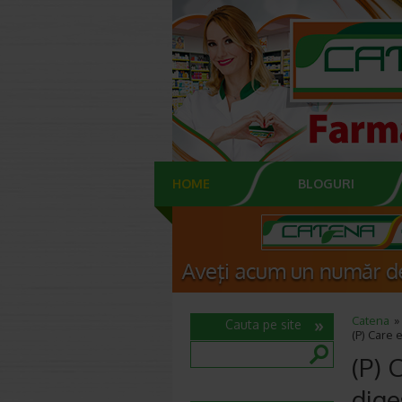
HOME
BLOGURI
Catena
Cauta pe site
(P) Care 
(P) 
dige