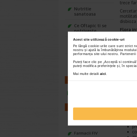
trece fa
Nutritie
Cercetari
sanatoasa
motilitat
disbioza 
Ce Oftapic ti se
Flora i
potriveste
si
Acest site utilizează cookie-uri
Adora – Adorabili
fu
Pe lângă cookie-urile care sunt strict 
din prima clipa
di
nostru și ajută la îmbunătățirea modului
pr
performanța site-ului nostru. Partenerii
ab
Seturi cadou
Puteți face clic pe „Acceptă si continuă”
Baylis&Harding
puteți modifica preferințele și, în spec
Un d
poat
Mai multe detalii
aici
.
funct
CONTACT
un c
vita
infoline@catena.ro
Fructoo
re
FARMACII
re
nu
in
Farmacii NON-STOP
pr
co
Farmacii FIV
aj