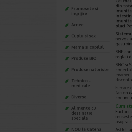
Cel mai
din tota
Frumusete si
imunita
ingrijire
intesti
imunitar
Acnee
placi Pe
Sistemu
Cuplu si sex
nervos a
gastroin
Mama si copilul
SNE cons
reglati 
Produse BIO
SNC si S
Produse naturiste
conectat
examen i
disconfor
Tehnico -
medicale
Fiecare d
factori 
Diverse
continuu 
Cum str
Alimente cu
Factorii
destinatie
reuseste
speciala
asupra i
NOU la Catena
Astfel, a