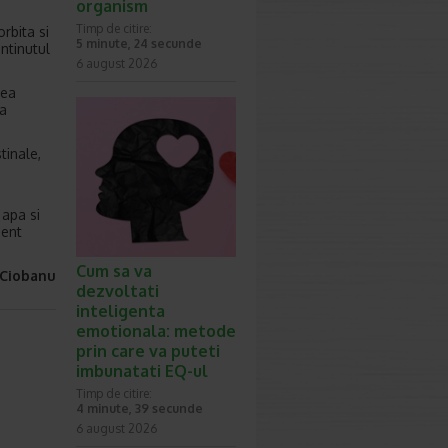
organism
Timp de citire:
rbita si
5 minute, 24 secunde
ontinutul
6 august 2026
rea
pa
tinale,
 apa si
ment
Cum sa va
 Ciobanu
dezvoltati
inteligenta
emotionala: metode
prin care va puteti
imbunatati EQ-ul
Timp de citire:
4 minute, 39 secunde
6 august 2026