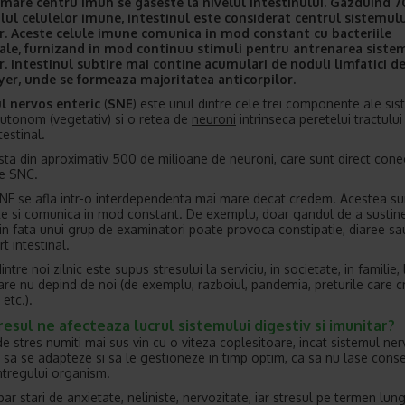
 mare centru imun se gaseste la nivelul intestinului. Gazduind 
lul celulelor imune, intestinul este considerat centrul sistemul
r. Aceste celule imune comunica in mod constant cu bacteriile
nale, furnizand in mod continuu stimuli pentru antrenarea siste
. Intestinul subtire mai contine acumulari de noduli limfatici d
yer, unde se formeaza majoritatea anticorpilor.
l nervos enteric
(
SNE
) este unul dintre cele trei componente ale sis
utonom (vegetativ) si o retea de
neuroni
intrinseca peretelui tractului
testinal.
ta din aproximativ 500 de milioane de neuroni, care sunt direct conec
de SNC.
NE se afla intr-o interdependenta mai mare decat credem. Acestea su
e si comunica in mod constant. De exemplu, doar gandul de a sustin
n fata unui grup de examinatori poate provoca constipatie, diaree sa
t intestinal.
intre noi zilnic este supus stresului la serviciu, in societate, in familie, l
care nu depind de noi (de exemplu, razboiul, pandemia, preturile care c
etc.).
esul ne afecteaza lucrul sistemului digestiv si imunitar?
 de stres numiti mai sus vin cu o viteza coplesitoare, incat sistemul ne
 sa se adapteze si sa le gestioneze in timp optim, ca sa nu lase cons
ntregului organism.
par stari de anxietate, neliniste, nervozitate, iar stresul pe termen lun