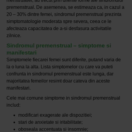
menstruatiei, au trecut prin diferite forme ale sindromului
premenstrual. De asemenea, se estimeaza ca, in cazul a
20 – 30% dintre femei, sindromul premenstrual prezinta
simptomatologie moderata spre severa, ceea ce le
afecteaza capacitatea de a-si desfasura activitatile
zilnice.
Sindromul premenstrual – simptome si
manifestari
Simptomele fiecarei femei sunt diferite, putand varia de
la o luna la alta. Lista simptomelor cu care va puteti
confrunta in sindromul premenstrual este lunga, dar
majoritatea femeilor resimt doar cateva din aceste
manifestari.
Cele mai comune simptome in sindromul premenstrual
includ:
modificari exagerate ale dispozitiei;
stari de anxietate si iritabilitate;
oboseala accentuata si insomnie;