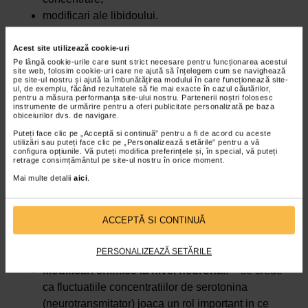
modificari ale libidoului.
Suplimentul alimentar
MagneVie Express
este aliatul
Acest site utilizează cookie-uri
dumneavoastra daca va confruntati cu stari de oboseala
Pe lângă cookie-urile care sunt strict necesare pentru funcționarea acestui
site web, folosim cookie-uri care ne ajută să înțelegem cum se navighează
si extenuare, fiind util si pentru functionarea normala a
pe site-ul nostru și ajută la îmbunătățirea modului în care funcționează site-
ul, de exemplu, făcând rezultatele să fie mai exacte în cazul căutărilor,
sistemelor nervos si muscular.
pentru a măsura performanța site-ului nostru. Partenerii noștri folosesc
instrumente de urmărire pentru a oferi publicitate personalizată pe baza
Sindromul premenstrual – cauze si factori
obiceiurilor dvs. de navigare.
de risc
Puteți face clic pe „Acceptă si continuă” pentru a fi de acord cu aceste
utilizări sau puteți face clic pe „Personalizează setările” pentru a vă
Cauzele exacte ale producerii sindromului premenstrual
configura opțiunile. Vă puteți modifica preferințele și, în special, vă puteți
retrage consimțământul pe site-ul nostru în orice moment.
sunt necunoscute, dar exista totusi mai multi factori care
Mai multe detalii
aici
.
pot contribui la aparitia acestei tulburari, cum ar fi:
Modificari ciclice ale hormonilor:
– simptomele
care apar in sindromul premenstrual se schimba
ACCEPTĂ SI CONTINUĂ
odata cu fluctuatiile hormonale, disparand in caz de
PERSONALIZEAZĂ SETĂRILE
sarcina sau menopauza.
Modificari chimice la nivel neuronal:
– se crede
ca fluctuatiile concentratiilor de serotonina
(neurotransmitator) joaca un rol important in ce