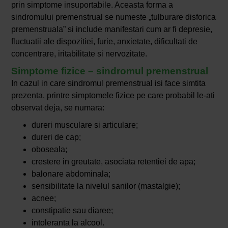
prin simptome insuportabile. Aceasta forma a
sindromului premenstrual se numeste „tulburare disforica
premenstruala” si include manifestari cum ar fi depresie,
fluctuatii ale dispozitiei, furie, anxietate, dificultati de
concentrare, iritabilitate si nervozitate.
Simptome fizice – sindromul premenstrual
In cazul in care sindromul premenstrual isi face simtita
prezenta, printre simptomele fizice pe care probabil le-ati
observat deja, se numara:
dureri musculare si articulare;
dureri de cap;
oboseala;
crestere in greutate, asociata retentiei de apa;
balonare abdominala;
sensibilitate la nivelul sanilor (mastalgie);
acnee;
constipatie sau diaree;
intoleranta la alcool.