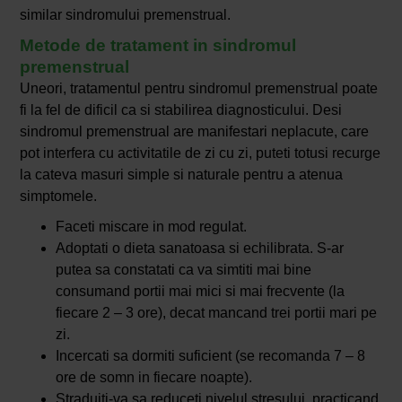
similar sindromului premenstrual.
Metode de tratament in sindromul
premenstrual
Uneori, tratamentul pentru sindromul premenstrual poate
fi la fel de dificil ca si stabilirea diagnosticului. Desi
sindromul premenstrual are manifestari neplacute, care
pot interfera cu activitatile de zi cu zi, puteti totusi recurge
la cateva masuri simple si naturale pentru a atenua
simptomele.
Faceti miscare in mod regulat.
Adoptati o dieta sanatoasa si echilibrata. S-ar
putea sa constatati ca va simtiti mai bine
consumand portii mai mici si mai frecvente (la
fiecare 2 – 3 ore), decat mancand trei portii mari pe
zi.
Incercati sa dormiti suficient (se recomanda 7 – 8
ore de somn in fiecare noapte).
Straduiti-va sa reduceti nivelul stresului, practicand