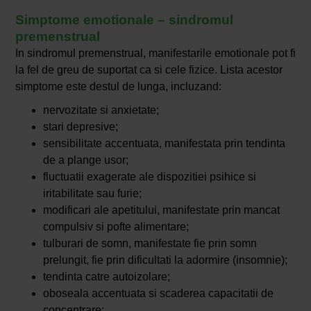
Simptome emotionale – sindromul
premenstrual
In sindromul premenstrual, manifestarile emotionale pot fi
la fel de greu de suportat ca si cele fizice. Lista acestor
simptome este destul de lunga, incluzand:
nervozitate si anxietate;
stari depresive;
sensibilitate accentuata, manifestata prin tendinta
de a plange usor;
fluctuatii exagerate ale dispozitiei psihice si
iritabilitate sau furie;
modificari ale apetitului, manifestate prin mancat
compulsiv si pofte alimentare;
tulburari de somn, manifestate fie prin somn
prelungit, fie prin dificultati la adormire (insomnie);
tendinta catre autoizolare;
oboseala accentuata si scaderea capacitatii de
concentrare;