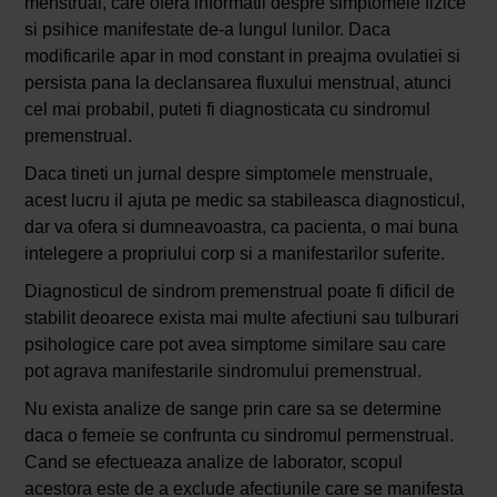
menstrual, care ofera informatii despre simptomele fizice
si psihice manifestate de-a lungul lunilor. Daca
modificarile apar in mod constant in preajma ovulatiei si
persista pana la declansarea fluxului menstrual, atunci
cel mai probabil, puteti fi diagnosticata cu sindromul
premenstrual.
Daca tineti un jurnal despre simptomele menstruale,
acest lucru il ajuta pe medic sa stabileasca diagnosticul,
dar va ofera si dumneavoastra, ca pacienta, o mai buna
intelegere a propriului corp si a manifestarilor suferite.
Diagnosticul de sindrom premenstrual poate fi dificil de
stabilit deoarece exista mai multe afectiuni sau tulburari
psihologice care pot avea simptome similare sau care
pot agrava manifestarile sindromului premenstrual.
Nu exista analize de sange prin care sa se determine
daca o femeie se confrunta cu sindromul permenstrual.
Cand se efectueaza analize de laborator, scopul
acestora este de a exclude afectiunile care se manifesta