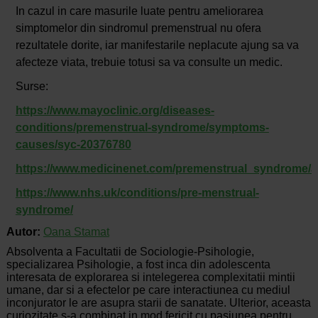
In cazul in care masurile luate pentru ameliorarea
simptomelor din sindromul premenstrual nu ofera
rezultatele dorite, iar manifestarile neplacute ajung sa va
afecteze viata, trebuie totusi sa va consulte un medic.
Surse:
https://www.mayoclinic.org/diseases-
conditions/premenstrual-syndrome/symptoms-
causes/syc-20376780
https://www.medicinenet.com/premenstrual_syndrome/ar
https://www.nhs.uk/conditions/pre-menstrual-
syndrome/
Autor:
Oana Stamat
Absolventa a Facultatii de Sociologie-Psihologie,
specializarea Psihologie, a fost inca din adolescenta
interesata de explorarea si intelegerea complexitatii mintii
umane, dar si a efectelor pe care interactiunea cu mediul
inconjurator le are asupra starii de sanatate. Ulterior, aceasta
curiozitate s-a combinat in mod fericit cu pasiunea pentru