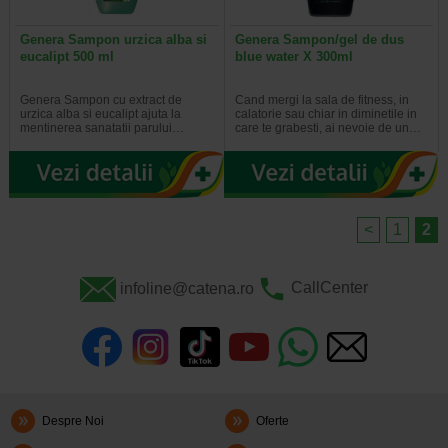
Genera Sampon urzica alba si
Genera Sampon/gel de dus
eucalipt 500 ml
blue water X 300ml
Genera Sampon cu extract de
Cand mergi la sala de fitness, in
urzica alba si eucalipt ajuta la
calatorie sau chiar in diminetile in
mentinerea sanatatii parului…
care te grabesti, ai nevoie de un…
<
1
2
infoline@catena.ro
CallCenter
Despre Noi
Oferte