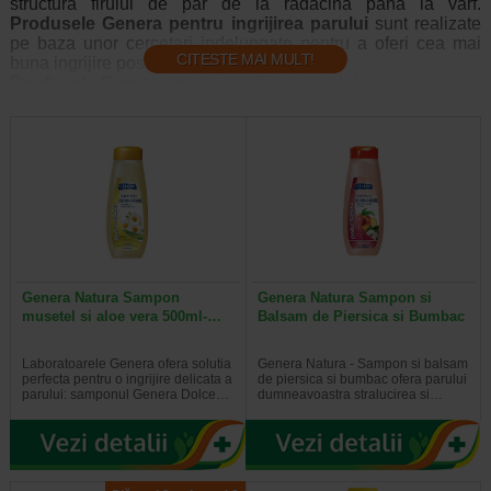
structura firului de par de la radacina pana la varf.
Produsele Genera pentru ingrijirea parului
sunt realizate
pe baza unor cercetari indelungate pentru a oferi cea mai
CITESTE MAI MULT!
buna ingrijire posibila fiecarui tip de par.
Produsele Genera pentru ingrijirea parului:
Sunt bogate in
ingrediente de origine vegetala
care
hranesc firul de par in profunzime
Curata delicat
scalpul si firul de par protejandu-le de
efectele nocive ale factorilor de mediu
Au efect regenerant si
restructurant
asupra firului de par
Nu incarca
firul de par
Lasa parul moale,
usor de coafat
Genera Natura Sampon
Genera Natura Sampon si
musetel si aloe vera 500ml-…
Balsam de Piersica si Bumbac
Laboratoarele Genera ofera solutia
Genera Natura - Sampon si balsam
perfecta pentru o ingrijire delicata a
de piersica si bumbac ofera parului
parului: samponul Genera Dolce…
dumneavoastra stralucirea si…