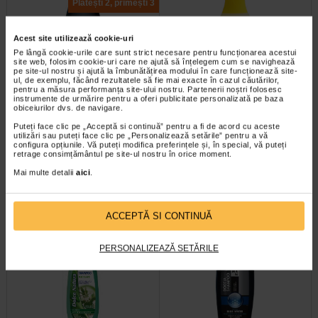
Plătești 2, primești 3
Acest site utilizează cookie-uri
Pe lângă cookie-urile care sunt strict necesare pentru funcționarea acestui
site web, folosim cookie-uri care ne ajută să înțelegem cum se navighează
pe site-ul nostru și ajută la îmbunătățirea modului în care funcționează site-
ul, de exemplu, făcând rezultatele să fie mai exacte în cazul căutărilor,
pentru a măsura performanța site-ului nostru. Partenerii noștri folosesc
instrumente de urmărire pentru a oferi publicitate personalizată pe baza
obiceiurilor dvs. de navigare.
GENERA Sampon & gel de dus
Genera sampon pentru par
Blue Water X 300 ml
subtire si delicat, 500 ml
Puteți face clic pe „Acceptă si continuă” pentru a fi de acord cu aceste
utilizări sau puteți face clic pe „Personalizează setările” pentru a vă
configura opțiunile. Vă puteți modifica preferințele și, în special, vă puteți
Cand mergeti la sala de fitness, in
Sampon cu extract de musetel si
retrage consimțământul pe site-ul nostru în orice moment.
calatorie sau chiar in diminetile in
aloe vera pentru parul subtire si
Mai multe detalii
aici
.
care va grabiti, aveti nevoie de…
delicat. Revigoreaza parul si-i da…
ACCEPTĂ SI CONTINUĂ
PERSONALIZEAZĂ SETĂRILE