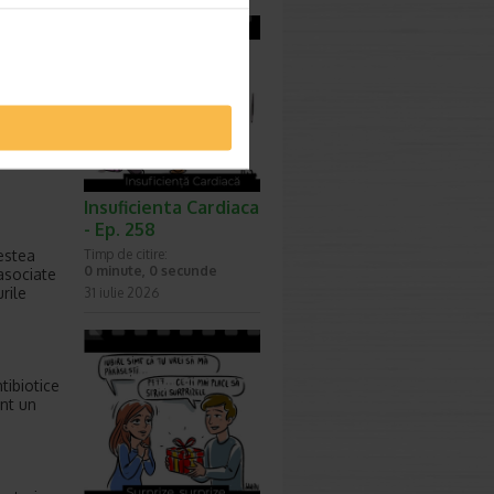
 exista
zvolta
n care
erea
Insuficienta Cardiaca
- Ep. 258
cestea
Timp de citire:
0 minute, 0 secunde
 asociate
rile
31 iulie 2026
tibiotice
nt un