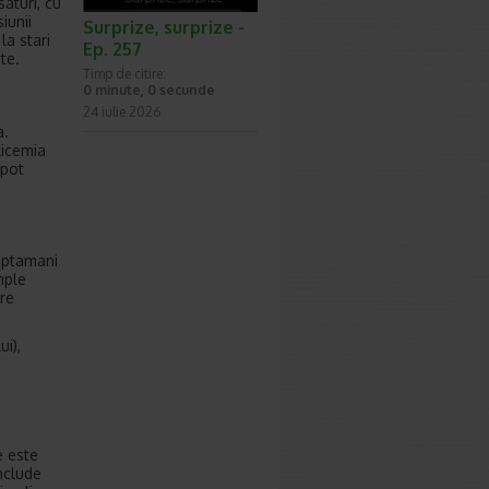
saturi, cu
iunii
Surprize, surprize -
la stari
Ep. 257
te.
Timp de citire:
0 minute, 0 secunde
24 iulie 2026
a.
licemia
 pot
saptamani
mple
are
ui),
e este
nclude