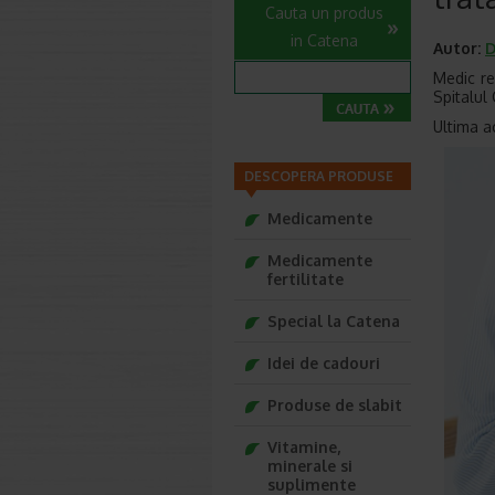
Cauta un produs
in Catena
Autor:
D
Medic re
Spitalul 
Ultima a
DESCOPERA PRODUSE
Medicamente
Medicamente
fertilitate
Special la Catena
Idei de cadouri
Produse de slabit
Vitamine,
minerale si
suplimente