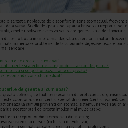
ste o senzatie neplacuta de disconfort in zona stomacului, frecvent 
ul de a varsa. Starile de greata pot aparea brusc sau treptat si pot fi 
iratii, ameteli, salivare excesiva sau stare generalizata de slabiciune.
m despre o boala in sine, ci mai degraba despre un simptom frecvent
mnala numeroase probleme, de la tulburarile digestive usoare pana 
i mai serioase.
nt starile de greata si cum apar?
sunt cauzele si afectiunile care pot duce la stari de greata?
e trateaza si se gestioneaza starile de greata?
se recomanda consultul medical?
 starile de greata si cum apar?
de greata definesc, de fapt, un mecanism de protectie al organismului.
 este coordonat de un centru special din creier (centrul vomei). Cent
actioneaza la stimulii proveniti din stomac, sistemul nervos sau chiar 
paritia acestor stari de greata implica mai multe etape:
imularea receptorilor din stomac sau din intestin;
tivarea sistemului nervos (inclusiv a nervului vag);
ansmiterea semnalelor catre creier, la nivelul centrului vomei;