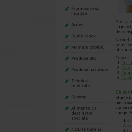
Frumusete si
ingrijire
Greata e
Acnee
cu impuls
de transp
Cuplu si sex
Nu vorbi
poate se
Mama si copilul
afectiun
Cuprins
Produse BIO
Ce su
Care 
Produse naturiste
Cum s
Cand 
Tehnico -
medicale
Ce sunt
Diverse
Starile 
mecanism
vomei re
Alimente cu
sange. A
destinatie
speciala
st
ac
NOU la Catena
tr