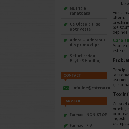
ap
Nutritie
Exista m
sanatoasa
alterate
urechii i
Ce Oftapic ti se
(de scur
potriveste
depinde 
Care su
Adora – Adorabili
din prima clipa
Starile 
este esen
Seturi cadou
Proble
Baylis&Harding
Principa
la stoma
CONTACT
asemenea,
gestionat
infoline@catena.ro
Toxiinf
FARMACII
Cu stari 
practic,
produse 
Farmacii NON-STOP
ingestie
crampel
Farmacii FIV