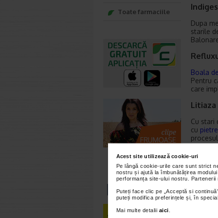
Indiges
Toate farmaciile
Dupa mes
starile d
Balonare
Reflux
Boala de
Pentru c
care impl
Litiaza 
Cu stari
cu
pietre
procesul
biliara 
Acest site utilizează cookie-uri
Pancre
Pe lângă cookie-urile care sunt strict 
nostru și ajută la îmbunătățirea modului
Pancreat
performanța site-ului nostru. Partenerii
greata s
Puteți face clic pe „Acceptă si continuă”
urgenta.
puteți modifica preferințele și, în spec
Tulbura
Mai multe detalii
aici
.