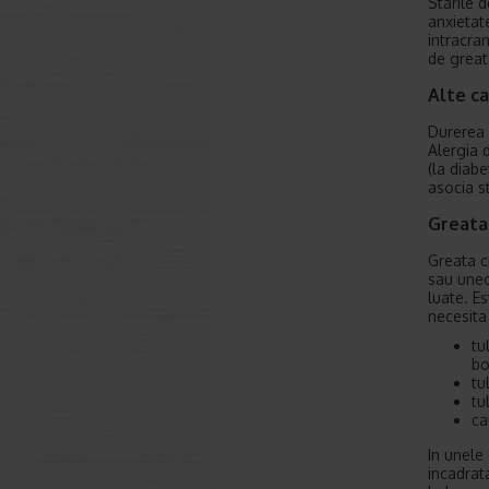
Starile 
anxietat
intracran
de greata
Alte ca
Durerea 
Alergia 
(la diab
asocia s
Greata
Greata c
sau uneo
luate. E
necesita
tu
bo
tu
tu
ca
In unele
incadrat