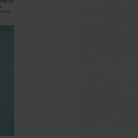
implica
u
bui sa