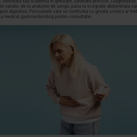
, oboseala sau scaderea in greutate, satietate precoce. Diagnosticul 
atii variate, de la analizele de sange, pana la ecografie abdominala sa
ice digestiva. Persoanele care se confrunta cu greata cronica ar tre
a medicul gastroenterolog pentru consultatie.