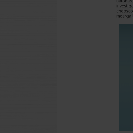
balonare
investig
endoscop
mearga l