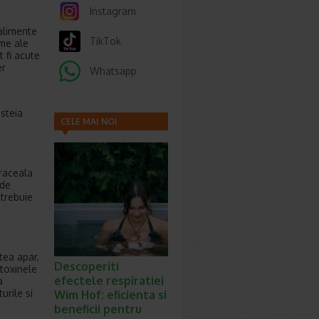
Instagram
(alimente
TikTok
eme ale
t fi acute
er
Whatsapp
esteia
CELE MAI NOI
ARTICOLE
„raceala
 de
 trebuie
stea apar,
Descoperiti
toxinele
efectele respiratiei
a
urile si
Wim Hof: eficienta si
beneficii pentru