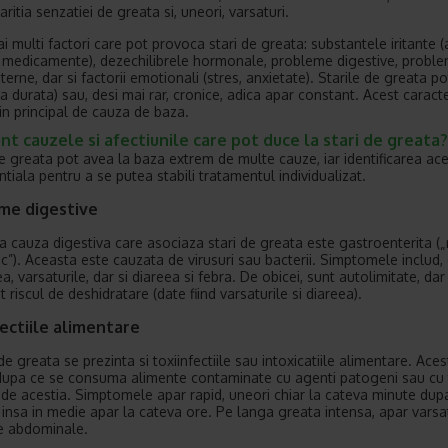
aritia senzatiei de greata si, uneori, varsaturi.
ai multi factori care pot provoca stari de greata: substantele iritante 
, medicamente), dezechilibrele hormonale, probleme digestive, probl
nterne, dar si factorii emotionali (stres, anxietate). Starile de greata po
ta durata) sau, desi mai rar, cronice, adica apar constant. Acest caract
in principal de cauza de baza.
nt cauzele si afectiunile care pot duce la stari de greata?
de greata pot avea la baza extrem de multe cauze, iar identificarea ac
tiala pentru a se putea stabili tratamentul individualizat.
me digestive
la cauza digestiva care asociaza stari de greata este gastroenterita (
c”). Aceasta este cauzata de virusuri sau bacterii. Simptomele includ,
 varsaturile, dar si diareea si febra. De obicei, sunt autolimitate, dar
 riscul de deshidratare (date fiind varsaturile si diareea).
ectiile alimentare
de greata se prezinta si toxiinfectiile sau intoxicatiile alimentare. Ace
 dupa ce se consuma alimente contaminate cu agenti patogeni sau cu 
de acestia. Simptomele apar rapid, uneori chiar la cateva minute dup
, insa in medie apar la cateva ore. Pe langa greata intensa, apar varsat
e abdominale.