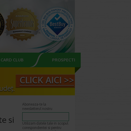
CARD CLUB
PROSPECTE
Aboneaza-te la
newsletterul nostru
te si
Utilizam datele tale in scopul
corespondentei si pentru