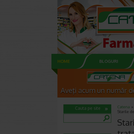
HOME
BLOGURI
Catena
Cauta pe site
Starile d
Star
tra