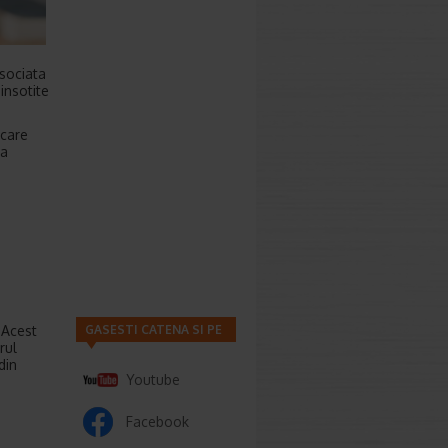
asociata
insotite
 care
la
 Acest
GASESTI CATENA SI PE
rul
din
Youtube
Facebook