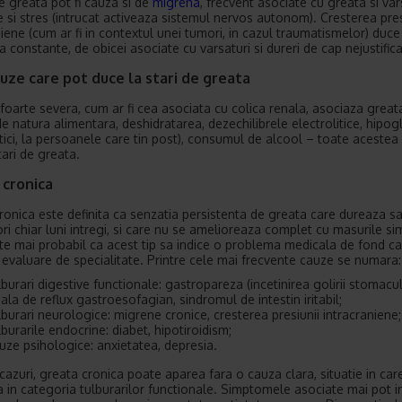
de greata pot fi cauza si de
migrena
, frecvent asociate cu greata si var
e si stres (intrucat activeaza sistemul nervos autonom). Cresterea pres
iene (cum ar fi in contextul unei tumori, in cazul traumatismelor) duce 
 constante, de obicei asociate cu varsaturi si dureri de cap nejustifica
uze care pot duce la stari de greata
foarte severa, cum ar fi cea asociata cu colica renala, asociaza great
de natura alimentara, deshidratarea, dezechilibrele electrolitice, hipog
etici, la persoanele care tin post), consumul de alcool – toate acestea
tari de greata.
 cronica
ronica este definita ca senzatia persistenta de greata care dureaza 
ri chiar luni intregi, si care nu se amelioreaza complet cu masurile si
ste mai probabil ca acest tip sa indice o problema medicala de fond c
 evaluare de specialitate. Printre cele mai frecvente cauze se numara:
lburari digestive functionale: gastropareza (incetinirea golirii stomacul
ala de reflux gastroesofagian, sindromul de intestin iritabil;
lburari neurologice: migrene cronice, cresterea presiunii intracraniene;
lburarile endocrine: diabet, hipotiroidism;
uze psihologice: anxietatea, depresia.
 cazuri, greata cronica poate aparea fara o cauza clara, situatie in car
a in categoria tulburarilor functionale. Simptomele asociate mai pot i