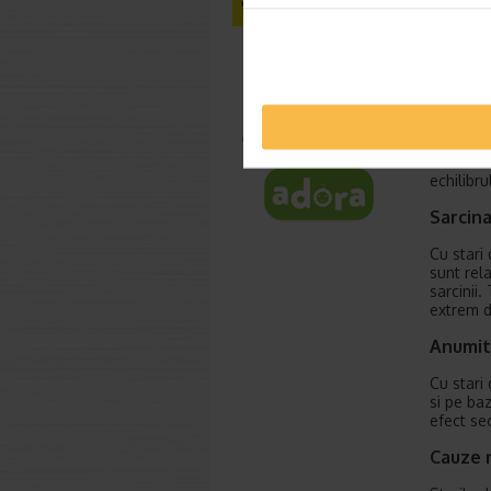
Exista m
ra
un
gr
ne
pa
Tulburari
echilibru
Sarcin
Cu stari
sunt rel
sarcinii.
extrem d
Anumit
Cu stari
si pe ba
efect se
Cauze n