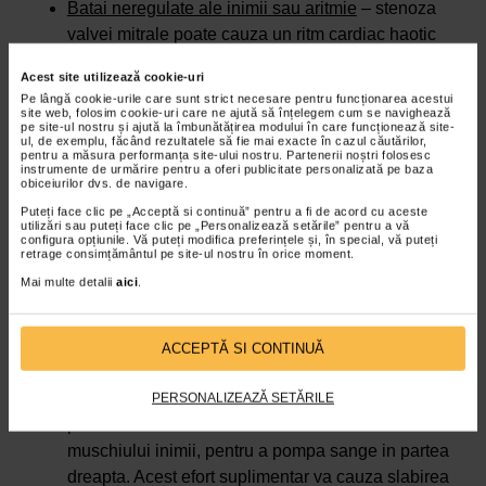
Batai neregulate ale inimii sau aritmie
– stenoza
valvei mitrale poate cauza un ritm cardiac haotic
numit fibrilatie atriala. Riscul pentru fibrilatia atriala
Acest site utilizează cookie-uri
creste odata cu varsta si cu severitatea stenozei.
Pe lângă cookie-urile care sunt strict necesare pentru funcționarea acestui
Aparitia cheagurilor de sange
– bataile neregulate
site web, folosim cookie-uri care ne ajută să înțelegem cum se navighează
pe site-ul nostru și ajută la îmbunătățirea modului în care funcționează site-
ale inimii cauzate de stenoza mitrala pot duce la
ul, de exemplu, făcând rezultatele să fie mai exacte în cazul căutărilor,
pentru a măsura performanța site-ului nostru. Partenerii noștri folosesc
formarea unor cheaguri de sange in inima. Daca un
instrumente de urmărire pentru a oferi publicitate personalizată pe baza
obiceiurilor dvs. de navigare.
cheag de sange ajunge la creier, poate aparea un
Puteți face clic pe „Acceptă si continuă” pentru a fi de acord cu aceste
accident vascular cerebral.
utilizări sau puteți face clic pe „Personalizează setările” pentru a vă
Hipertensiune pulmonara
– presiunea crescuta din
configura opțiunile. Vă puteți modifica preferințele și, în special, vă puteți
retrage consimțământul pe site-ul nostru în orice moment.
atriul stang duce la o presiune crescuta in venele
Mai multe detalii
aici
.
pulmonare, iar acest lucru poate cauza
hipertensiune in artera pulmonara si ventriculul
drept, afectand circulatia pulmonara.
ACCEPTĂ SI CONTINUĂ
Insuficienta cardiaca dreapta
– modificarile aparute
in circulatia sangelui la nivelul inimii si arterelor
PERSONALIZEAZĂ SETĂRILE
pulmonare determina cresterea activitatii
muschiului inimii, pentru a pompa sange in partea
dreapta. Acest efort suplimentar va cauza slabirea