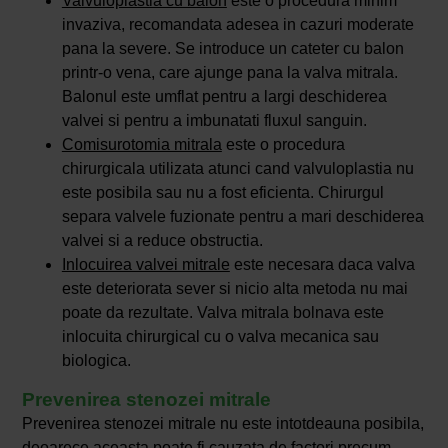
Valvuloplastia cu balon
este o procedura minim
invaziva, recomandata adesea in cazuri moderate
pana la severe. Se introduce un cateter cu balon
printr-o vena, care ajunge pana la valva mitrala.
Balonul este umflat pentru a largi deschiderea
valvei si pentru a imbunatati fluxul sanguin.
Comisurotomia mitrala
este o procedura
chirurgicala utilizata atunci cand valvuloplastia nu
este posibila sau nu a fost eficienta. Chirurgul
separa valvele fuzionate pentru a mari deschiderea
valvei si a reduce obstructia.
Inlocuirea valvei mitrale
este necesara daca valva
este deteriorata sever si nicio alta metoda nu mai
poate da rezultate. Valva mitrala bolnava este
inlocuita chirurgical cu o valva mecanica sau
biologica.
Prevenirea stenozei mitrale
Prevenirea stenozei mitrale nu este intotdeauna posibila,
deoarece aceasta poate fi cauzata de factori precum