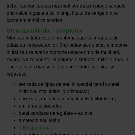
trebui sa munceasca mai mult pentru a impinge sangele
prin valva ingustata si, in timp, fluxul de sange dintre
camerele inimii va scadea.
Stenoza mitrala – simptome
Stenoza mitrala este o problema care se inrautateste
odata cu trecerea anilor. S-ar putea sa nu aveti simptome
initial sau sa aveti simptome usoare timp de multi ani.
Avand cauze variate, simptomele stenozei mitrale apar la
orice varsta, chiar si in copilarie. Printre acestea se
regasesc:
senzatia de lipsa de aer, in special cand sunteti
activ sau stati intins la orizontala;
oboseala, mai ales in timpul activitatilor fizice;
umflarea picioarelor;
batai cardiace neregulate – aritmie;
ameteala sau lesin;
edem pulmonar
;
disconfort la nivelul pieptului sau durere.