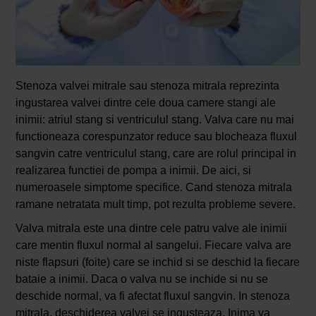
Stenoza valvei mitrale sau stenoza mitrala reprezinta
ingustarea valvei dintre cele doua camere stangi ale
inimii: atriul stang si ventriculul stang. Valva care nu mai
functioneaza corespunzator reduce sau blocheaza fluxul
sangvin catre ventriculul stang, care are rolul principal in
realizarea functiei de pompa a inimii. De aici, si
numeroasele simptome specifice. Cand stenoza mitrala
ramane netratata mult timp, pot rezulta probleme severe.
Valva mitrala este una dintre cele patru valve ale inimii
care mentin fluxul normal al sangelui. Fiecare valva are
niste flapsuri (foite) care se inchid si se deschid la fiecare
bataie a inimii. Daca o valva nu se inchide si nu se
deschide normal, va fi afectat fluxul sangvin. In stenoza
mitrala, deschiderea valvei se ingusteaza. Inima va