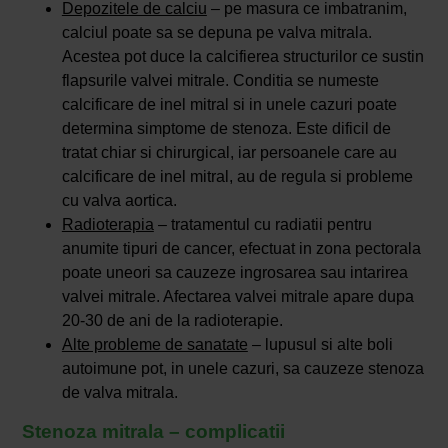
Depozitele de calciu
– pe masura ce imbatranim,
calciul poate sa se depuna pe valva mitrala.
Acestea pot duce la calcifierea structurilor ce sustin
flapsurile valvei mitrale. Conditia se numeste
calcificare de inel mitral si in unele cazuri poate
determina simptome de stenoza. Este dificil de
tratat chiar si chirurgical, iar persoanele care au
calcificare de inel mitral, au de regula si probleme
cu valva aortica.
Radioterapia
– tratamentul cu radiatii pentru
anumite tipuri de cancer, efectuat in zona pectorala
poate uneori sa cauzeze ingrosarea sau intarirea
valvei mitrale. Afectarea valvei mitrale apare dupa
20-30 de ani de la radioterapie.
Alte probleme de sanatate
– lupusul si alte boli
autoimune pot, in unele cazuri, sa cauzeze stenoza
de valva mitrala.
Stenoza mitrala – complicatii