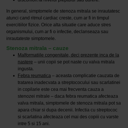
In general, simptomele de stenoza mitrala se inrautatesc
atunci cand ritmul cardiac creste, cum ar fi in timpul
exercitiilor fizice. Orice alta situatie care aduce stres
organismului, cum ar fi o infectie, declanseaza sau
inrautateste simptomele.
Stenoza mitrala – cauze
Malformatiile congenitale, deci prezente inca de la
nastere
– unii copii se pot naste cu valva mitrala
ingusta.
Febra reumatica
– aceasta complicatie cauzata de
tratarea inadecvata a streptococului sau scarlatinei
in copilarie este cea mai frecventa cauza a
stenozei mitrale – daca febra reumatica afecteaza
valva mitrala, simptomele de stenoza mitrala pot sa
apara chiar si dupa decenii. Infectia cu streptococ
si scarlatina afecteaza cel mai des copiii cu varste
intre 5 si 15 ani.