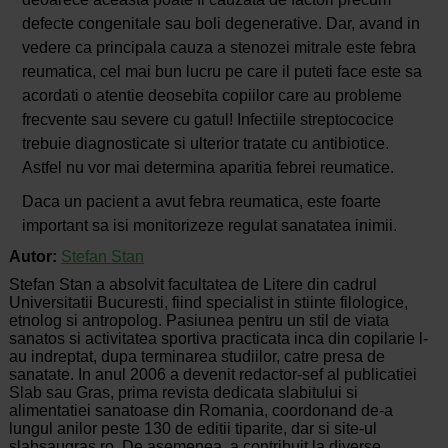
defecte congenitale sau boli degenerative. Dar, avand in
vedere ca principala cauza a stenozei mitrale este febra
reumatica, cel mai bun lucru pe care il puteti face este sa
acordati o atentie deosebita copiilor care au probleme
frecvente sau severe cu gatul! Infectiile streptococice
trebuie diagnosticate si ulterior tratate cu antibiotice.
Astfel nu vor mai determina aparitia febrei reumatice.
Daca un pacient a avut febra reumatica, este foarte
important sa isi monitorizeze regulat sanatatea inimii.
Autor:
Stefan Stan
Stefan Stan a absolvit facultatea de Litere din cadrul
Universitatii Bucuresti, fiind specialist in stiinte filologice,
etnolog si antropolog. Pasiunea pentru un stil de viata
sanatos si activitatea sportiva practicata inca din copilarie l-
au indreptat, dupa terminarea studiilor, catre presa de
sanatate. In anul 2006 a devenit redactor-sef al publicatiei
Slab sau Gras, prima revista dedicata slabitului si
alimentatiei sanatoase din Romania, coordonand de-a
lungul anilor peste 130 de editii tiparite, dar si site-ul
slabsaugras.ro. De asemenea, a contribuit la diverse