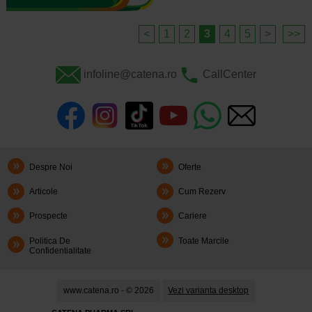
<
1
2
3
4
5
>
>>
infoline@catena.ro
CallCenter
Despre Noi
Oferte
Articole
Cum Rezerv
Prospecte
Cariere
Politica De
Toate Marcile
Confidentialitate
www.catena.ro - © 2026
Vezi varianta desktop