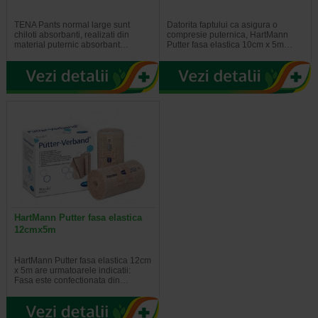
TENA Pants normal large sunt
Datorita faptului ca asigura o
chiloti absorbanti, realizati din
compresie puternica, HartMann
material puternic absorbant…
Putter fasa elastica 10cm x 5m…
HartMann Putter fasa elastica
12cmx5m
HartMann Putter fasa elastica 12cm
x 5m are urmatoarele indicatii:
Fasa este confectionata din…