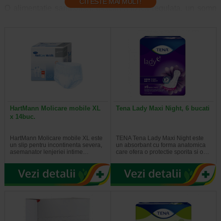
CITESTE MAI MULT!
O alimentatie sanatoasa, miscarea fizica regulata, un somn
eficient si odihnitor si sprijinul social pot contribui impreuna
la ameliorarea sau gestionarea simptomelor afectiunilor sau
leziunilor si pot ajuta la imbunatatirea recuperarii. De
asemenea, o gandire pozitiva poate face diferenta.
In plus, poate fi nevoie, in functie de situatie, de anumite
produse medicale pentru recuperare si tratament la
domiciliu, cum ar fi compresele cu gel destinate terapiei
cald/rece, plasturii sau asternuturile pentru protectia patului
si a scaunului.
HartMann Molicare mobile XL
Tena Lady Maxi Night, 6 bucati
x 14buc.
HartMann Molicare mobile XL este
TENA Tena Lady Maxi Night este
un slip pentru incontinenta severa,
un absorbant cu forma anatomica
asemanator lenjeriei intime…
care ofera o protectie sporita si o…