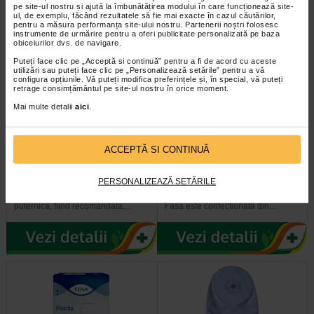
pe site-ul nostru și ajută la îmbunătățirea modului în care funcționează site-
ul, de exemplu, făcând rezultatele să fie mai exacte în cazul căutărilor,
pentru a măsura performanța site-ului nostru. Partenerii noștri folosesc
instrumente de urmărire pentru a oferi publicitate personalizată pe baza
obiceiurilor dvs. de navigare.
Puteți face clic pe „Acceptă si continuă” pentru a fi de acord cu aceste
utilizări sau puteți face clic pe „Personalizează setările” pentru a vă
configura opțiunile. Vă puteți modifica preferințele și, în special, vă puteți
retrage consimțământul pe site-ul nostru în orice moment.
Mai multe detalii
aici
.
Fasa elastica pentru compresie
HartMann Putter fasa elastica
ACCEPTĂ SI CONTINUĂ
moderata 10×5
8cm x 5m
PERSONALIZEAZĂ SETĂRILE
HartMann Putter fasa elastica 10cm
HartMann Putter fasa elastica 8cm
x 5m – asigura o compresie
x 5m are urmatoarele caracteristici:
puternica, fiind recomandata…
Fasa este confectionata din…