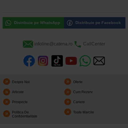
Distribuie pe WhatsApp
Distribuie pe Facebook
infoline@catena.ro
CallCenter
Despre Noi
Oferte
Articole
Cum Rezerv
Prospecte
Cariere
Politica De
Toate Marcile
Confidentialitate