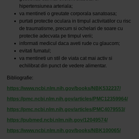
hipertensiunea arteriala;
va mentineti o greutate corporala sanatoasa;
purtati protectie oculara in timpul activitatilor cu risc
de traumatisme, precum si ochelari de soare cu
protectie adecvata pe timpul verii;
informati medicul daca aveti rude cu glaucom;
evitati fumatul;
va mentineti un stil de viata cat mai activ si
echilibrat din punct de vedere alimentar.
Bibliografie:
https://www.ncbi.nlm.nih.gov/books/NBK532237/
https://pmc.ncbi.nlm.nih.gov/articles/PMC12359964/
https://pmc.ncbi.nlm.nih.gov/articles/PMC4079553/
https://pubmed.ncbi.nlm.nih.gov/12049574/
https://www.ncbi.nlm.nih.gov/books/NBK100065/