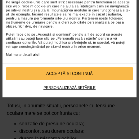
Pe lângă cookie-urile care sunt strict necesare pentru funcționarea acestui
site web, folosim cookie-uri care ne ajută să înțelegem cum se navighează
pe site-ul nostru și ajută la îmbunătățirea modului în care funcționează site-
ul, de exemplu, făcând rezultatele să fie mai exacte în cazul căutărilor,
pentru a măsura performanța site-ului nostru. Partenerii noștri folosesc
instrumente de urmărire pentru a oferi publicitate personalizată pe baza
obiceiurilor dvs. de navigare.
Puteți face clic pe „Acceptă si continuă” pentru a fi de acord cu aceste
utilizări sau puteți face clic pe „Personalizează setările” pentru a vă
Care sunt simptomele asociate cu
configura opțiunile. Vă puteți modifica preferințele și, în special, vă puteți
retrage consimțământul pe site-ul nostru în orice moment.
tensiunea oculara mare?
Mai multe detalii
aici
.
Tensiunea oculara crescuta este, de cele mai multe ori,
complet asimptomatica. Majoritatea pacientilor nu simt
nimic si nu observa modificari ale vederii. Acesta este
ACCEPTĂ SI CONTINUĂ
unul dintre cele mai periculoase aspecte ale bolii:
afectarea nervului optic poate incepe lent, fara semne
PERSONALIZEAZĂ SETĂRILE
evidente.
Totusi, in anumite situatii, persoanele cu tensiune
oculara mare se pot confrunta cu:
senzatie de presiune oculara;
disconfort sau durere oculara;
durere la miscarea ochilor;