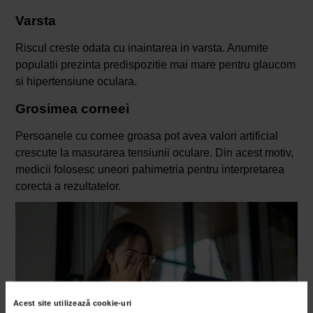
Varsta
Riscul creste odata cu inaintarea in varsta. Anumite
populatii prezinta predispozitie mai mare pentru glaucom
si hipertensiune oculara.
Grosimea corneei
Persoanele cu cornee groasa pot avea valori artificial
crescute la masurarea tensiunii oculare. Din acest motiv,
medicii folosesc uneori pahimetria pentru interpretarea
corecta a rezultatelor.
Acest site utilizează cookie-uri