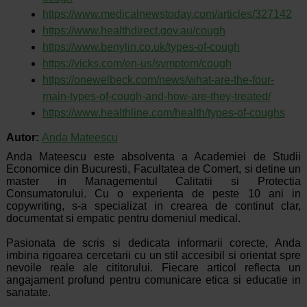
https://www.medicalnewstoday.com/articles/327142
https://www.healthdirect.gov.au/cough
https://www.benylin.co.uk/types-of-cough
https://vicks.com/en-us/symptom/cough
https://onewelbeck.com/news/what-are-the-four-
main-types-of-cough-and-how-are-they-treated/
https://www.healthline.com/health/types-of-coughs
Autor:
Anda Mateescu
Anda Mateescu este absolventa a Academiei de Studii
Economice din Bucuresti, Facultatea de Comert, si detine un
master in Managementul Calitatii si Protectia
Consumatorului. Cu o experienta de peste 10 ani in
copywriting, s-a specializat in crearea de continut clar,
documentat si empatic pentru domeniul medical.
Pasionata de scris si dedicata informarii corecte, Anda
imbina rigoarea cercetarii cu un stil accesibil si orientat spre
nevoile reale ale cititorului. Fiecare articol reflecta un
angajament profund pentru comunicare etica si educatie in
sanatate.