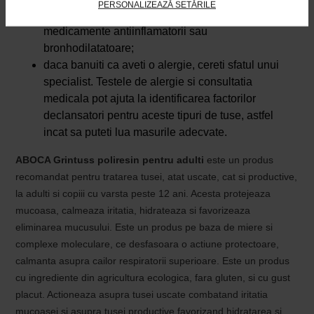
PERSONALIZEAZĂ SETĂRILE
indicat de medic, care poate include inhalatoare,
medicamente antiinflamatorii sau
bronhodilatatoare;
daca banuiti ca aveti o alergie, cereti sfatul unui
specialist. Testele de alergie si consultatia
medicala pot ajuta la identificarea factorilor
declansatori pentru aceste tipuri de tuse, astfel
incat sa puteti lua masurile adecvate.
ABOCA Grintuss poliresin pentru adulti
este un produs
recomandat pentru tratarea tusei, atat uscate, cat si productive,
la adulti si copiii cu varsta peste 12 ani. Acesta protejeaza
mucoasa, calmeaza iritatia, hidrateaza si favorizeaza
eliminarea mucusului. Este un produs pe baza de miere si
complexe moleculare, ce desfasoara o actiune protectoare,
calmanta asupra cailor respiratorii superioare. Este un produs
cu ingrediente din agricultura ecologica, fara gluten, si cu gust
placut. Actioneaza asupra tusei uscate combatand iritatia
mucoasei si asupra tusei productive favorizand hidratarea si