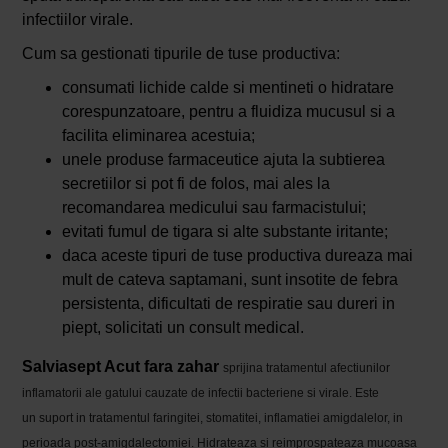
infectiilor virale.
Cum sa gestionati tipurile de tuse productiva:
consumati lichide calde si mentineti o hidratare
corespunzatoare, pentru a fluidiza mucusul si a
facilita eliminarea acestuia;
unele produse farmaceutice ajuta la subtierea
secretiilor si pot fi de folos, mai ales la
recomandarea medicului sau farmacistului;
evitati fumul de tigara si alte substante iritante;
daca aceste tipuri de tuse productiva dureaza mai
mult de cateva saptamani, sunt insotite de febra
persistenta, dificultati de respiratie sau dureri in
piept, solicitati un consult medical.
Salviasept Acut fara zahar
sprijina tratamentul afectiunilor
inflamatorii ale gatului cauzate de infectii bacteriene si virale. Este
un
suport in tratamentul faringitei, stomatitei, inflamatiei amigdalelor, in
perioada post-amigdalectomiei. H
idrateaza si reimprospateaza mucoasa