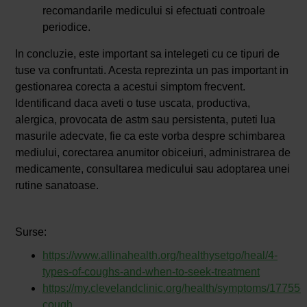
recomandarile medicului si efectuati controale
periodice.
In concluzie, este important sa intelegeti cu ce tipuri de
tuse va confruntati. Acesta reprezinta un pas important in
gestionarea corecta a acestui simptom frecvent.
Identificand daca aveti o tuse uscata, productiva,
alergica, provocata de astm sau persistenta, puteti lua
masurile adecvate, fie ca este vorba despre schimbarea
mediului, corectarea anumitor obiceiuri, administrarea de
medicamente, consultarea medicului sau adoptarea unei
rutine sanatoase.
Surse:
https://www.allinahealth.org/healthysetgo/heal/4-
types-of-coughs-and-when-to-seek-treatment
https://my.clevelandclinic.org/health/symptoms/17755-
cough