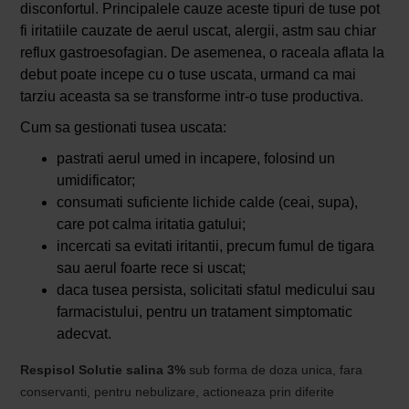
disconfortul. Principalele cauze aceste tipuri de tuse pot
fi iritatiile cauzate de aerul uscat, alergii, astm sau chiar
reflux gastroesofagian. De asemenea, o raceala aflata la
debut poate incepe cu o tuse uscata, urmand ca mai
tarziu aceasta sa se transforme intr-o tuse productiva.
Cum sa gestionati tusea uscata:
pastrati aerul umed in incapere, folosind un
umidificator;
consumati suficiente lichide calde (ceai, supa),
care pot calma iritatia gatului;
incercati sa evitati iritantii, precum fumul de tigara
sau aerul foarte rece si uscat;
daca tusea persista, solicitati sfatul medicului sau
farmacistului, pentru un tratament simptomatic
adecvat.
Respisol Solutie salina 3%
sub forma de doza unica, fara
conservanti, pentru nebulizare, actioneaza prin diferite