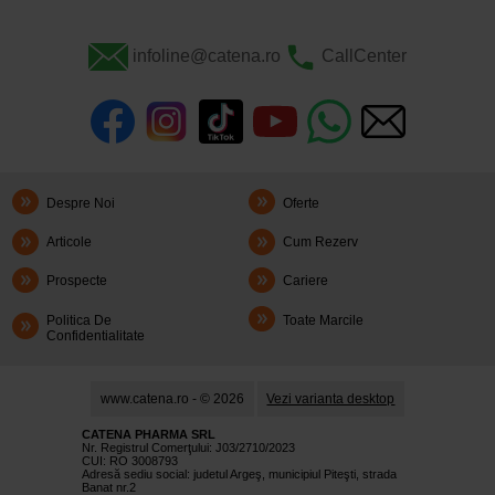
infoline@catena.ro
CallCenter
Despre Noi
Oferte
Articole
Cum Rezerv
Prospecte
Cariere
Politica De
Toate Marcile
Confidentialitate
www.catena.ro - © 2026
Vezi varianta desktop
CATENA PHARMA SRL
Nr. Registrul Comerţului: J03/2710/2023
CUI: RO 3008793
Adresă sediu social: judetul Argeş, municipiul Piteşti, strada
Banat nr.2