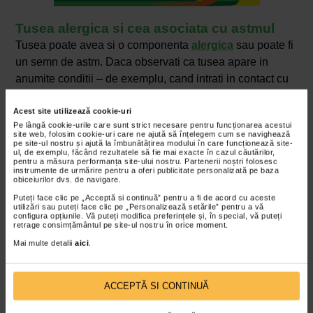
Tusea alergica si cea asociata cu astmul
Tusea poate avea si o componenta
alergica
sau poate fi
un semn de astm. Daca observati ca tusea apare in
anumite conditii – de exemplu, cand intrati in contact cu
praf, polen, par de animale ori cand va expuneti caile
respiratorii la aer rece – este posibil ca reactia sa fie
Acest site utilizează cookie-uri
Pe lângă cookie-urile care sunt strict necesare pentru funcționarea acestui
declansata de un factor extern. Aceste tipuri de tuse sunt
site web, folosim cookie-uri care ne ajută să înțelegem cum se navighează
pe site-ul nostru și ajută la îmbunătățirea modului în care funcționează site-
asociate astmului si sunt adesea seci, in crize, pot fi
ul, de exemplu, făcând rezultatele să fie mai exacte în cazul căutărilor,
insotite de senzatia de constrictie toracica, respiratie
pentru a măsura performanța site-ului nostru. Partenerii noștri folosesc
instrumente de urmărire pentru a oferi publicitate personalizată pe baza
suieratoare sau dificultati de respiratie.
obiceiurilor dvs. de navigare.
Puteți face clic pe „Acceptă si continuă” pentru a fi de acord cu aceste
Cum sa gestionati tipurile de tuse alergica sau provocata
utilizări sau puteți face clic pe „Personalizează setările” pentru a vă
configura opțiunile. Vă puteți modifica preferințele și, în special, vă puteți
de astm:
retrage consimțământul pe site-ul nostru în orice moment.
evitati alergenii cunoscuti pentru declansarea unor
Mai multe detalii
aici
.
tipuri de tuse: incercati sa mentineti curatenia in
locuinta, sa folositi filtre de aer, sa limitati contactul
ACCEPTĂ SI CONTINUĂ
cu animalele in cazul alergiilor la par;
daca stiti ca aveti astm, urmati planul de tratament