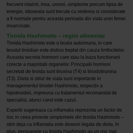
frecvent intalnit, insa, uneori, simptome precum lipsa de
energie, oboseala sunt trecute cu vederea si considerate
a fi normale pentru aceasta perioada din viata unei femei
insarcinate.
Tiroida Hashimoto – regim alimentar
Tiroida Hashimoto este o boala autoimuna, in care
tesutul tiroidian este distrus treptat din cauza limfocitelor.
Aceasta secreta hormoni care stau la baza functionarii
corecte a majoritatii organelor. Principalii hormoni
secretati de tiroida sunt tiroxina (T4) si triiodotironina
(T3). Dieta si stilul de viata sunt importante in
managementul tiroidei Hashimoto, respectiv a
hipotiroidiei, impreuna cu tratamentul recomandat de
specialist, atunci cand este cazul.
Expertii sugereaza ca inflamatia reprezinta un factor de
risc in ceea priveste simptomele din tiroida Hashimoto –
stim deja ca inflamatia este deseori legata de dieta. In
plus, persoanele cu tiroida Hashimoto au un risc mai