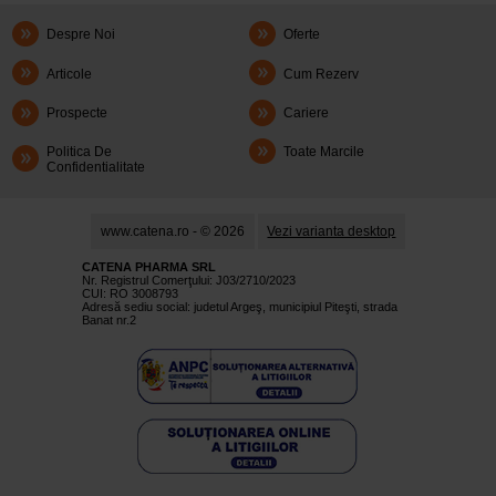
Despre Noi
Oferte
Articole
Cum Rezerv
Prospecte
Cariere
Politica De
Toate Marcile
Confidentialitate
www.catena.ro - © 2026
Vezi varianta desktop
CATENA PHARMA SRL
Nr. Registrul Comerţului: J03/2710/2023
CUI: RO 3008793
Adresă sediu social: judetul Argeş, municipiul Piteşti, strada
Banat nr.2