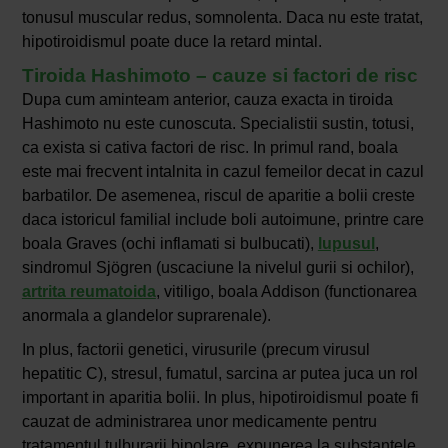
tonusul muscular redus, somnolenta. Daca nu este tratat,
hipotiroidismul poate duce la retard mintal.
Tiroida Hashimoto – cauze si factori de risc
Dupa cum aminteam anterior, cauza exacta in tiroida
Hashimoto nu este cunoscuta. Specialistii sustin, totusi,
ca exista si cativa factori de risc. In primul rand, boala
este mai frecvent intalnita in cazul femeilor decat in cazul
barbatilor. De asemenea, riscul de aparitie a bolii creste
daca istoricul familial include boli autoimune, printre care
boala Graves (ochi inflamati si bulbucati),
lupusul
,
sindromul Sjögren (uscaciune la nivelul gurii si ochilor),
artrita reumatoida
, vitiligo, boala Addison (functionarea
anormala a glandelor suprarenale).
In plus, factorii genetici, virusurile (precum virusul
hepatitic C), stresul, fumatul, sarcina ar putea juca un rol
important in aparitia bolii. In plus, hipotiroidismul poate fi
cauzat de administrarea unor medicamente pentru
tratamentul tulburarii bipolare, expunerea la substantele