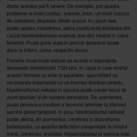
dintre acestea pot fi severe. De exemplu, pot aparea
probleme la nivel cardiac, anemie, lesin, un nivel crescut
de colesterol, depresie, libido scazut. In cazuri rare,
poate aparea mixedemul, adica insuficienta tiroidiana din
cauza hipotiroidismului avansat, mai des intalnit in cazul
femeilor. Poate pune viata in pericol deoarece poate
duce la infarct, coma, respectiv deces.
Femeile insarcinate trebuie sa acorde o importanta
deosebita monitorizarii TSH-ului. In cazul in care nivelul
acestui hormon nu este in parametri, specialistul va
recomanda tratamentul cu un hormon tiroidian sintetic.
Hipotiroidismul netratat in sarcina poate creste riscul de
avort spontan si de nastere prematura. De asemenea,
poate provoca o crestere a tensiunii arteriale la sfarsitul
sarcinii (preeclampsie). In plus, hipotiroidismul netratat
poate afecta, de asemenea, cresterea si dezvoltarea
bebelusului, cu aparitia defectelor congenitale la nivelul
inimii, creierului, rinichilor. Hipotiroidismul in sarcina este