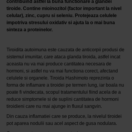
contribuind astfel la buna functionare a glandei
tiroide. Contine mioinozitol (factor important la nivel
celular), zinc, cupru si seleniu. Protejeaza celulele
impotriva stresului oxidativ si ajuta la o mai buna
sinteza a proteinelor.
Tiroidita autoimuna este cauzata de anticorpii produsi de
sistemul imunitar, care ataca glanda tiroida, astfel incat
aceasta nu va mai produce cantitatea necesara de
hormoni, si astfel nu va mai functiona corect, afectand
celulele si organele. Tiroida Hashimoto reprezinta o
forma de inflamare a tiroidei pe termen lung, iar boala nu
poate fi vindecata, scopul tratamentului fiind acela de a
reduce simptomele si de suplini cantitatea de hormoni
tiroidieni care nu mai ajunge in fluxul sangvin.
Din cauza inflamatiei care se produce, la nivelul tiroidei
pot aparea nodulii sau acel aspect de gusa nodulara.