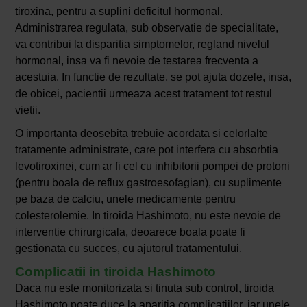
tiroxina, pentru a suplini deficitul hormonal.
Administrarea regulata, sub observatie de specialitate,
va contribui la disparitia simptomelor, regland nivelul
hormonal, insa va fi nevoie de testarea frecventa a
acestuia. In functie de rezultate, se pot ajuta dozele, insa,
de obicei, pacientii urmeaza acest tratament tot restul
vietii.
O importanta deosebita trebuie acordata si celorlalte
tratamente administrate, care pot interfera cu absorbtia
levotiroxinei, cum ar fi cel cu inhibitorii pompei de protoni
(pentru boala de reflux gastroesofagian), cu suplimente
pe baza de calciu, unele medicamente pentru
colesterolemie. In tiroida Hashimoto, nu este nevoie de
interventie chirurgicala, deoarece boala poate fi
gestionata cu succes, cu ajutorul tratamentului.
Complicatii in tiroida Hashimoto
Daca nu este monitorizata si tinuta sub control, tiroida
Hashimoto poate duce la aparitia complicatiilor, iar unele