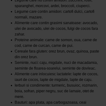
Legume care nu contin amidon: zucchini, rosii,
sparanghel, morcovi, ardei, broccoli, ciuperci.
Legume care contin amidon: cartofi dulci, cartofi
normali, mazare.
Alimente care contin grasimi sanatoase: avocado,
ulei de avocado, ulei de cocos, fulgi de cocos fara
zahar.
Proteine animale: carne de somon, oua, carne de
cod, carne de curcan, carne de pui.
Cereale fara gluten: orez brun, ovaz, quinoa, paste
din orez brun.
Seminte, nuci: caju, migdale, nuci de macadamia,
seminte de floarea-soarelui, seminte de dovleac.
Alimente care inlocuiesc lactatele: lapte de cocos,
iaurt de cocos, lapte de migdale, lapte de caju.
Ierburi si condimente: turmeric, busuioc, rozmarin,
boia, sofran, piper negru, suc de lamaie, otet de
mere.
Bauturi: apa plata, apa carbogazoasa, ceai