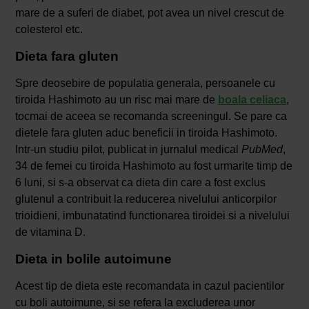
mare de a suferi de diabet, pot avea un nivel crescut de
colesterol etc.
Dieta fara gluten
Spre deosebire de populatia generala, persoanele cu
tiroida Hashimoto au un risc mai mare de
boala celiaca
,
tocmai de aceea se recomanda screeningul. Se pare ca
dietele fara gluten aduc beneficii in tiroida Hashimoto.
Intr-un studiu pilot, publicat in jurnalul medical
PubMed
,
34 de femei cu tiroida Hashimoto au fost urmarite timp de
6 luni, si s-a observat ca dieta din care a fost exclus
glutenul a contribuit la reducerea nivelului anticorpilor
trioidieni, imbunatatind functionarea tiroidei si a nivelului
de vitamina D.
Dieta in bolile autoimune
Acest tip de dieta este recomandata in cazul pacientilor
cu boli autoimune, si se refera la excluderea unor