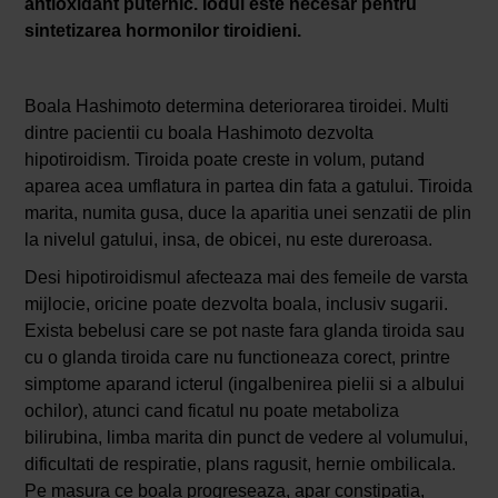
antioxidant puternic. Iodul este necesar pentru
sintetizarea hormonilor tiroidieni.
Boala Hashimoto determina deteriorarea tiroidei. Multi
dintre pacientii cu boala Hashimoto dezvolta
hipotiroidism. Tiroida poate creste in volum, putand
aparea acea umflatura in partea din fata a gatului. Tiroida
marita, numita gusa, duce la aparitia unei senzatii de plin
la nivelul gatului, insa, de obicei, nu este dureroasa.
Desi hipotiroidismul afecteaza mai des femeile de varsta
mijlocie, oricine poate dezvolta boala, inclusiv sugarii.
Exista bebelusi care se pot naste fara glanda tiroida sau
cu o glanda tiroida care nu functioneaza corect, printre
simptome aparand icterul (ingalbenirea pielii si a albului
ochilor), atunci cand ficatul nu poate metaboliza
bilirubina, limba marita din punct de vedere al volumului,
dificultati de respiratie, plans ragusit, hernie ombilicala.
Pe masura ce boala progreseaza, apar constipatia,