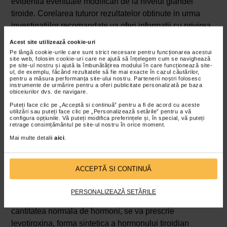
evidentia eventuale modificari de la nivelul glandei
tiroide. Corelarea tuturor rezultatelor obtinute in urma
investigatiilor recomandate va oferi informatii cu privirea
la prezenta bolii.
Acest site utilizează cookie-uri
Pe lângă cookie-urile care sunt strict necesare pentru funcționarea acestui
site web, folosim cookie-uri care ne ajută să înțelegem cum se navighează
pe site-ul nostru și ajută la îmbunătățirea modului în care funcționează site-
Glanda tiroida are un rol important in buna
ul, de exemplu, făcând rezultatele să fie mai exacte în cazul căutărilor,
pentru a măsura performanța site-ului nostru. Partenerii noștri folosesc
functionare a intregului organism. Tocmai de aceea,
instrumente de urmărire pentru a oferi publicitate personalizată pe baza
obiceiurilor dvs. de navigare.
farmacistii Catena recomanda
Thyrohelp
,
Puteți face clic pe „Acceptă si continuă” pentru a fi de acord cu aceste
suplimentul alimentar care contine l-tirozina, extract
utilizări sau puteți face clic pe „Personalizează setările” pentru a vă
configura opțiunile. Vă puteți modifica preferințele și, în special, vă puteți
de turmeric, zinc, seleniu si vitamina D. Impreuna,
retrage consimțământul pe site-ul nostru în orice moment.
acestea sustin sanatatea glandei tiroide si ajuta la
Mai multe detalii
aici
.
controlul metabolismului.
Tratament pentru tiroida Hashimoto
ACCEPTĂ SI CONTINUĂ
Pacientii cu tiroida Hashimoto nu au neparat nevoie de
tratament, insa medicul este cel care va stabili daca se
PERSONALIZEAZĂ SETĂRILE
recomanda sau nu medicatia. Daca tiroida nu produce
cantitatea normala de hormoni, se va prescrie
levotiroxina, forma sintetica a hormonului tiroidian