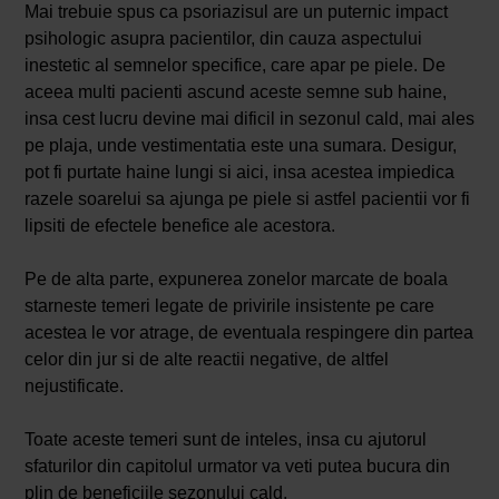
Mai trebuie spus ca psoriazisul are un puternic impact
psihologic asupra pacientilor, din cauza aspectului
inestetic al semnelor specifice, care apar pe piele. De
aceea multi pacienti ascund aceste semne sub haine,
insa cest lucru devine mai dificil in sezonul cald, mai ales
pe plaja, unde vestimentatia este una sumara. Desigur,
pot fi purtate haine lungi si aici, insa acestea impiedica
razele soarelui sa ajunga pe piele si astfel pacientii vor fi
lipsiti de efectele benefice ale acestora.
Pe de alta parte, expunerea zonelor marcate de boala
starneste temeri legate de privirile insistente pe care
acestea le vor atrage, de eventuala respingere din partea
celor din jur si de alte reactii negative, de altfel
nejustificate.
Toate aceste temeri sunt de inteles, insa cu ajutorul
sfaturilor din capitolul urmator va veti putea bucura din
plin de beneficiile sezonului cald.