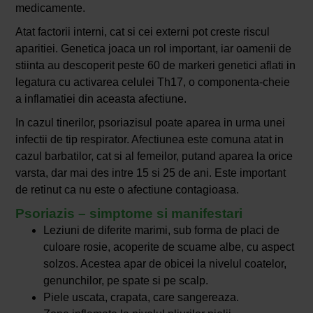
medicamente.
Atat factorii interni, cat si cei externi pot creste riscul
aparitiei. Genetica joaca un rol important, iar oamenii de
stiinta au descoperit peste 60 de markeri genetici aflati in
legatura cu activarea celulei Th17, o componenta-cheie
a inflamatiei din aceasta afectiune.
In cazul tinerilor, psoriazisul poate aparea in urma unei
infectii de tip respirator. Afectiunea este comuna atat in
cazul barbatilor, cat si al femeilor, putand aparea la orice
varsta, dar mai des intre 15 si 25 de ani. Este important
de retinut ca nu este o afectiune contagioasa.
Psoriazis – simptome si manifestari
Leziuni de diferite marimi, sub forma de placi de
culoare rosie, acoperite de scuame albe, cu aspect
solzos. Acestea apar de obicei la nivelul coatelor,
genunchilor, pe spate si pe scalp.
Piele uscata, crapata, care sangereaza.