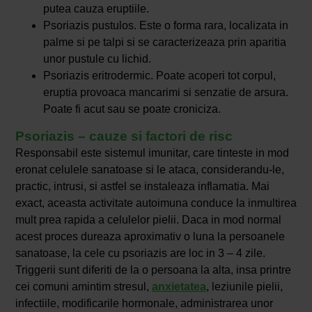
putea cauza eruptiile.
Psoriazis pustulos. Este o forma rara, localizata in
palme si pe talpi si se caracterizeaza prin aparitia
unor pustule cu lichid.
Psoriazis eritrodermic. Poate acoperi tot corpul,
eruptia provoaca mancarimi si senzatie de arsura.
Poate fi acut sau se poate croniciza.
Psoriazis – cauze si factori de risc
Responsabil este sistemul imunitar, care tinteste in mod
eronat celulele sanatoase si le ataca, considerandu-le,
practic, intrusi, si astfel se instaleaza inflamatia. Mai
exact, aceasta activitate autoimuna conduce la inmultirea
mult prea rapida a celulelor pielii. Daca in mod normal
acest proces dureaza aproximativ o luna la persoanele
sanatoase, la cele cu psoriazis are loc in 3 – 4 zile.
Triggerii sunt diferiti de la o persoana la alta, insa printre
cei comuni amintim stresul,
anxietatea
, leziunile pielii,
infectiile, modificarile hormonale, administrarea unor