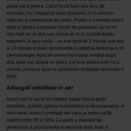
poate usca pielea. Cand faceti baie sau dus, de
exemplu, nu indepartati doar murdaria, ci si uleiurile
naturale si protectoare ale pielii. Pentru a minimiza acest
efect si pentru a preveni crizele de psoriazis, nu faceti
mai mult de un dus sau o baie pe zi si scurtati durata
expunerii la apa calda – nu mai mult de 5 minute sub dus
si 15 minute in baie, recomanda Academia Americana de
Dermatologie. Aplicati crema hidratanta imediat dupa
dus, baie sau spalat pe maini, cat timp pielea este inca
umeda, pentru a ajuta la asimilarea umiditatii necesare in
piele.
Adaugati umiditate in aer
Aerul cald si uscat din interior poate dauna pielii
sensibile, putand agrava mancarimea si descuamarea. In
mod ideal, nivelul umiditatii din casa ar trebui sa fie
cuprins intre 30 si 50%. Ca parte a planului de
gestionare a psoriazisului in sezonul rece, luati in