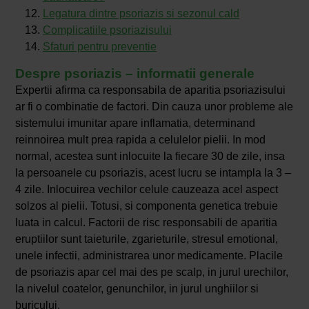
Legatura dintre psoriazis si sezonul cald
Complicatiile psoriazisului
Sfaturi pentru preventie
Despre psoriazis – informatii generale
Expertii afirma ca responsabila de aparitia psoriazisului
ar fi o combinatie de factori. Din cauza unor probleme ale
sistemului imunitar apare inflamatia, determinand
reinnoirea mult prea rapida a celulelor pielii. In mod
normal, acestea sunt inlocuite la fiecare 30 de zile, insa
la persoanele cu psoriazis, acest lucru se intampla la 3 –
4 zile. Inlocuirea vechilor celule cauzeaza acel aspect
solzos al pielii. Totusi, si componenta genetica trebuie
luata in calcul. Factorii de risc responsabili de aparitia
eruptiilor sunt taieturile, zgarieturile, stresul emotional,
unele infectii, administrarea unor medicamente. Placile
de psoriazis apar cel mai des pe scalp, in jurul urechilor,
la nivelul coatelor, genunchilor, in jurul unghiilor si
buricului.