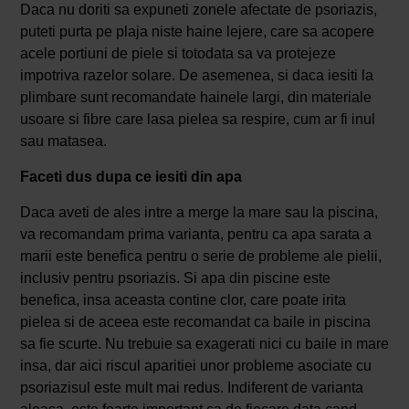
Daca nu doriti sa expuneti zonele afectate de psoriazis,
puteti purta pe plaja niste haine lejere, care sa acopere
acele portiuni de piele si totodata sa va protejeze
impotriva razelor solare. De asemenea, si daca iesiti la
plimbare sunt recomandate hainele largi, din materiale
usoare si fibre care lasa pielea sa respire, cum ar fi inul
sau matasea.
Faceti dus dupa ce iesiti din apa
Daca aveti de ales intre a merge la mare sau la piscina,
va recomandam prima varianta, pentru ca apa sarata a
marii este benefica pentru o serie de probleme ale pielii,
inclusiv pentru psoriazis. Si apa din piscine este
benefica, insa aceasta contine clor, care poate irita
pielea si de aceea este recomandat ca baile in piscina
sa fie scurte. Nu trebuie sa exagerati nici cu baile in mare
insa, dar aici riscul aparitiei unor probleme asociate cu
psoriazisul este mult mai redus. Indiferent de varianta