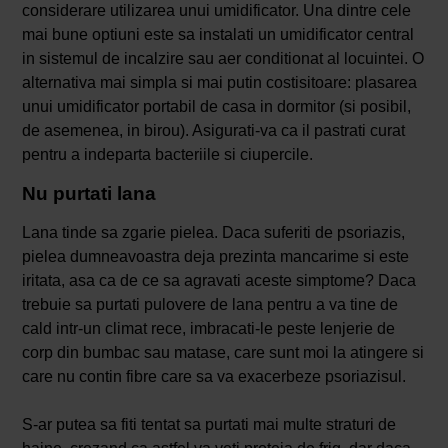
considerare utilizarea unui umidificator. Una dintre cele
mai bune optiuni este sa instalati un umidificator central
in sistemul de incalzire sau aer conditionat al locuintei. O
alternativa mai simpla si mai putin costisitoare: plasarea
unui umidificator portabil de casa in dormitor (si posibil,
de asemenea, in birou). Asigurati-va ca il pastrati curat
pentru a indeparta bacteriile si ciupercile.
Nu purtati lana
Lana tinde sa zgarie pielea. Daca suferiti de psoriazis,
pielea dumneavoastra deja prezinta mancarime si este
iritata, asa ca de ce sa agravati aceste simptome? Daca
trebuie sa purtati pulovere de lana pentru a va tine de
cald intr-un climat rece, imbracati-le peste lenjerie de
corp din bumbac sau matase, care sunt moi la atingere si
care nu contin fibre care sa va exacerbeze psoriazisul.
S-ar putea sa fiti tentat sa purtati mai multe straturi de