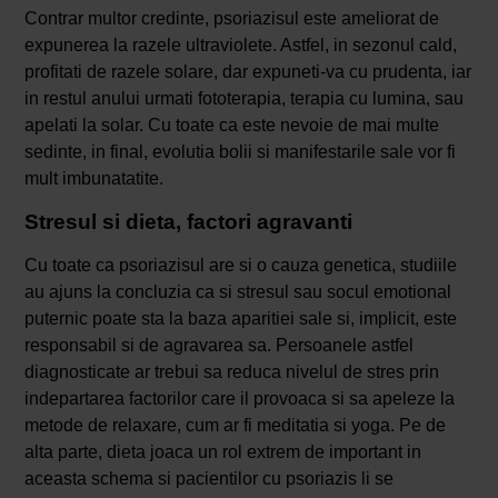
Contrar multor credinte, psoriazisul este ameliorat de
expunerea la razele ultraviolete. Astfel, in sezonul cald,
profitati de razele solare, dar expuneti-va cu prudenta, iar
in restul anului urmati fototerapia, terapia cu lumina, sau
apelati la solar. Cu toate ca este nevoie de mai multe
sedinte, in final, evolutia bolii si manifestarile sale vor fi
mult imbunatatite.
Stresul si dieta, factori agravanti
Cu toate ca psoriazisul are si o cauza genetica, studiile
au ajuns la concluzia ca si stresul sau socul emotional
puternic poate sta la baza aparitiei sale si, implicit, este
responsabil si de agravarea sa. Persoanele astfel
diagnosticate ar trebui sa reduca nivelul de stres prin
indepartarea factorilor care il provoaca si sa apeleze la
metode de relaxare, cum ar fi meditatia si yoga. Pe de
alta parte, dieta joaca un rol extrem de important in
aceasta schema si pacientilor cu psoriazis li se