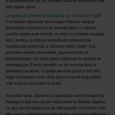
si galbenusurile de ou, soarele ramane una dintre cele
mai sigure surse.
Legatura dintre psoriazis si sezonul cald
Cercetarile efectuate de-a lungul timpului asupra
pacientilor cu psoriazis au relevat faptul ca efectul
razelor solare este benefic in ceea ce priveste evolutia
bolii, pentru ca reduce semnificativ procesul de
multiplicare anormala a celulelor pielii. Astfel, sub
actiunea razelor ultraviolete, aspectul pielii se
imbunatateste, iar acele placi neplacute la vedere se
estompeaza. Efectul benefic nu se rezuma doar la
perioada vacantiei, ci poate persista pana la trei luni
dupa incheierea verii, chiar daca in acest timp pielea
este expusa mai putin la soare.
In acelasi timp, pacientii cu psoriazis sunt incurajati sa
mearga la piscina sau pe malul marii si datorita faptului
ca apa are la randul sau un efect pozitiv in privinta bolii.
Mai exact, umiditatea contribuie la o mai buna hidratare a