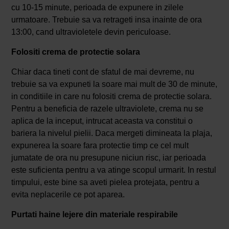
cu 10-15 minute, perioada de expunere in zilele
urmatoare. Trebuie sa va retrageti insa inainte de ora
13:00, cand ultravioletele devin periculoase.
Folositi crema de protectie solara
Chiar daca tineti cont de sfatul de mai devreme, nu
trebuie sa va expuneti la soare mai mult de 30 de minute,
in conditiile in care nu folositi crema de protectie solara.
Pentru a beneficia de razele ultraviolete, crema nu se
aplica de la inceput, intrucat aceasta va constitui o
bariera la nivelul pielii. Daca mergeti dimineata la plaja,
expunerea la soare fara protectie timp ce cel mult
jumatate de ora nu presupune niciun risc, iar perioada
este suficienta pentru a va atinge scopul urmarit. In restul
timpului, este bine sa aveti pielea protejata, pentru a
evita neplacerile ce pot aparea.
Purtati haine lejere din materiale respirabile