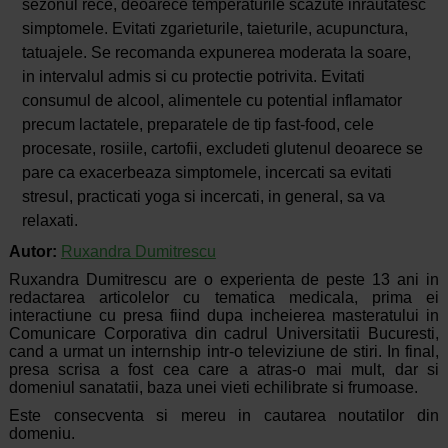
sezonul rece, deoarece temperaturile scazute inrautatesc
simptomele. Evitati zgarieturile, taieturile, acupunctura,
tatuajele. Se recomanda expunerea moderata la soare,
in intervalul admis si cu protectie potrivita. Evitati
consumul de alcool, alimentele cu potential inflamator
precum lactatele, preparatele de tip fast-food, cele
procesate, rosiile, cartofii, excludeti glutenul deoarece se
pare ca exacerbeaza simptomele, incercati sa evitati
stresul, practicati yoga si incercati, in general, sa va
relaxati.
Autor:
Ruxandra Dumitrescu
Ruxandra Dumitrescu are o experienta de peste 13 ani in
redactarea articolelor cu tematica medicala, prima ei
interactiune cu presa fiind dupa incheierea masteratului in
Comunicare Corporativa din cadrul Universitatii Bucuresti,
cand a urmat un internship intr-o televiziune de stiri. In final,
presa scrisa a fost cea care a atras-o mai mult, dar si
domeniul sanatatii, baza unei vieti echilibrate si frumoase.
Este consecventa si mereu in cautarea noutatilor din
domeniu.