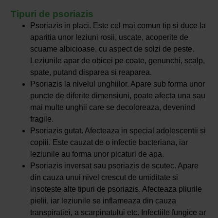
Tipuri de psoriazis
Psoriazis in placi. Este cel mai comun tip si duce la
aparitia unor leziuni rosii, uscate, acoperite de
scuame albicioase, cu aspect de solzi de peste.
Leziunile apar de obicei pe coate, genunchi, scalp,
spate, putand disparea si reaparea.
Psoriazis la nivelul unghiilor. Apare sub forma unor
puncte de diferite dimensiuni, poate afecta una sau
mai multe unghii care se decoloreaza, devenind
fragile.
Psoriazis gutat. Afecteaza in special adolescentii si
copiii. Este cauzat de o infectie bacteriana, iar
leziunile au forma unor picaturi de apa.
Psoriazis inversat sau psoriazis de scutec. Apare
din cauza unui nivel crescut de umiditate si
insoteste alte tipuri de psoriazis. Afecteaza pliurile
pielii, iar leziunile se inflameaza din cauza
transpiratiei, a scarpinatului etc. Infectiile fungice ar