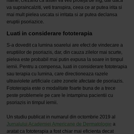
haine, crezand ca astfel va veti proteja de frig, dar daca
va supraincalziti, veti transpira, ceea ce ar putea irita si
mai mult pielea uscata si irritata si ar putea declansa
eruptii psoriazice.
Luati in considerare fototerapia
S-a dovedit ca lumina soarelui are efect de vindecare a
eruptiilor de psoriazis, dar, din cauza zilelor mai scurte,
pielea este probabil mai putin expusa la soare in timpul
iernii. Pentru a compensa, luati in considerare fototerapia
sau terapia cu lumina, care directioneaza razele
ultraviolete artificiale catre zonele afectate de psoriazis.
Fototerapia este o modalitate foarte buna de a trece
peste problemele pe care le intampina pacientii cu
psoriazis in timpul iernii.
Un studiu publicat in numarul din octombrie 2019 al
Jurnalului Academiei Americane de Dermatologie
a
aratat ca fototerapia a fost chiar mai eficienta decat