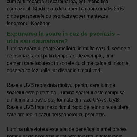
cum ar fi frecarea si scarpinarea, pot intensifica
psoriazisul. Studiile au descoperit ca aproximativ 25%
dintre persoanele cu psoriazis experimenteaza
fenomenul Koebner.
Expunerea la soare in caz de psoriazis –
utila sau daunatoare?
Lumina soarelui poate ameliora, in multe cazuri, semnele
de psoriazis, cel putin temporar. De exemplu, unii
oameni care locuiesc in zonele cu clima calda si insorita
observa ca leziunile lor dispar in timpul verii.
Razele UVB reprezinta motivul pentru care lumina
soarelui este puternica. Lumina soarelui este compusa
din lumina ultravioleta, formata din raze UVA si UVB.
Razele UVB incetinesc ritmul rapid de reinnoire celulara
care are loc in cazul persoanelor cu psoriazis.
Lumina ultravioleta este atat de benefica in ameliorarea
semnelor de psoriazis incat este folosita in fototerapie.