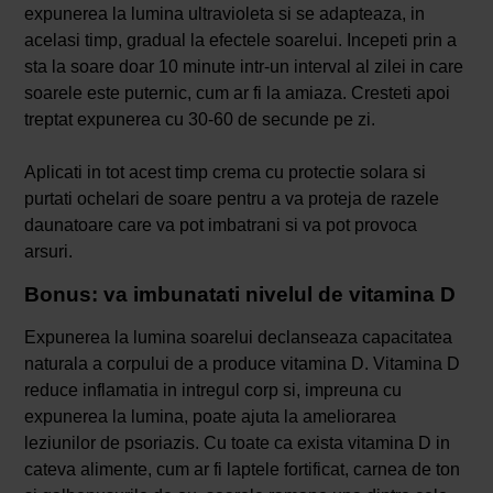
expunerea la lumina ultravioleta si se adapteaza, in
acelasi timp, gradual la efectele soarelui. Incepeti prin a
sta la soare doar 10 minute intr-un interval al zilei in care
soarele este puternic, cum ar fi la amiaza. Cresteti apoi
treptat expunerea cu 30-60 de secunde pe zi.
Aplicati in tot acest timp crema cu protectie solara si
purtati ochelari de soare pentru a va proteja de razele
daunatoare care va pot imbatrani si va pot provoca
arsuri.
Bonus: va imbunatati nivelul de vitamina D
Expunerea la lumina soarelui declanseaza capacitatea
naturala a corpului de a produce vitamina D. Vitamina D
reduce inflamatia in intregul corp si, impreuna cu
expunerea la lumina, poate ajuta la ameliorarea
leziunilor de psoriazis. Cu toate ca exista vitamina D in
cateva alimente, cum ar fi laptele fortificat, carnea de ton