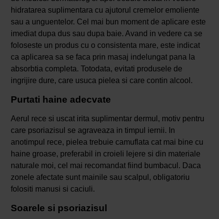
hidratarea suplimentara cu ajutorul cremelor emoliente
sau a unguentelor. Cel mai bun moment de aplicare este
imediat dupa dus sau dupa baie. Avand in vedere ca se
foloseste un produs cu o consistenta mare, este indicat
ca aplicarea sa se faca prin masaj indelungat pana la
absorbtia completa. Totodata, evitati produsele de
ingrijire dure, care usuca pielea si care contin alcool.
Purtati haine adecvate
Aerul rece si uscat irita suplimentar dermul, motiv pentru
care psoriazisul se agraveaza in timpul iernii. In
anotimpul rece, pielea trebuie camuflata cat mai bine cu
haine groase, preferabil in croieli lejere si din materiale
naturale moi, cel mai recomandat fiind bumbacul. Daca
zonele afectate sunt mainile sau scalpul, obligatoriu
folositi manusi si caciuli.
Soarele si psoriazisul