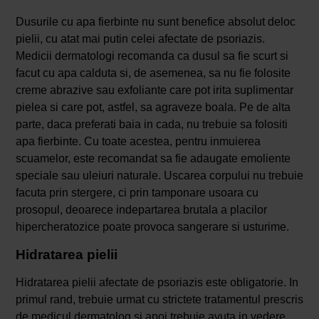
Dusurile cu apa fierbinte nu sunt benefice absolut deloc
pielii, cu atat mai putin celei afectate de psoriazis.
Medicii dermatologi recomanda ca dusul sa fie scurt si
facut cu apa calduta si, de asemenea, sa nu fie folosite
creme abrazive sau exfoliante care pot irita suplimentar
pielea si care pot, astfel, sa agraveze boala. Pe de alta
parte, daca preferati baia in cada, nu trebuie sa folositi
apa fierbinte. Cu toate acestea, pentru inmuierea
scuamelor, este recomandat sa fie adaugate emoliente
speciale sau uleiuri naturale. Uscarea corpului nu trebuie
facuta prin stergere, ci prin tamponare usoara cu
prosopul, deoarece indepartarea brutala a placilor
hipercheratozice poate provoca sangerare si usturime.
Hidratarea pielii
Hidratarea pielii afectate de psoriazis este obligatorie. In
primul rand, trebuie urmat cu strictete tratamentul prescris
de medicul dermatolog si apoi trebuie avuta in vedere