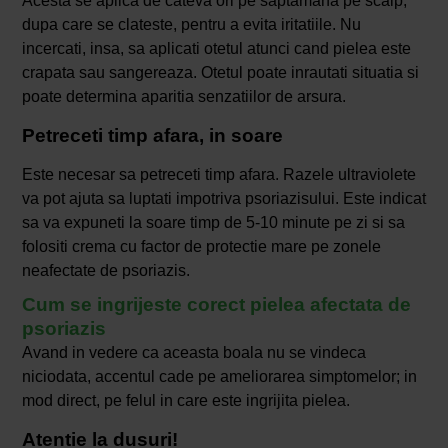
Acesta se aplica de cateva ori pe saptamana pe scalp,
dupa care se clateste, pentru a evita iritatiile. Nu
incercati, insa, sa aplicati otetul atunci cand pielea este
crapata sau sangereaza. Otetul poate inrautati situatia si
poate determina aparitia senzatiilor de arsura.
Petreceti timp afara, in soare
Este necesar sa petreceti timp afara. Razele ultraviolete
va pot ajuta sa luptati impotriva psoriazisului. Este indicat
sa va expuneti la soare timp de 5-10 minute pe zi si sa
folositi crema cu factor de protectie mare pe zonele
neafectate de psoriazis.
Cum se ingrijeste corect pielea afectata de
psoriazis
Avand in vedere ca aceasta boala nu se vindeca
niciodata, accentul cade pe ameliorarea simptomelor; in
mod direct, pe felul in care este ingrijita pielea.
Atentie la dusuri!