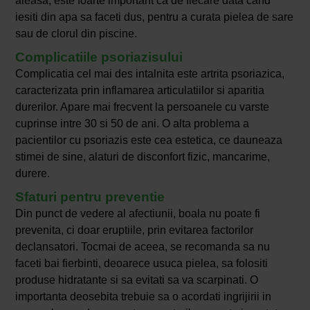
aleasa, este foarte important ca de fiecare data cand
iesiti din apa sa faceti dus, pentru a curata pielea de sare
sau de clorul din piscine.
Complicatiile psoriazisului
Complicatia cel mai des intalnita este artrita psoriazica,
caracterizata prin inflamarea articulatiilor si aparitia
durerilor. Apare mai frecvent la persoanele cu varste
cuprinse intre 30 si 50 de ani. O alta problema a
pacientilor cu psoriazis este cea estetica, ce dauneaza
stimei de sine, alaturi de disconfort fizic, mancarime,
durere.
Sfaturi pentru preventie
Din punct de vedere al afectiunii, boala nu poate fi
prevenita, ci doar eruptiile, prin evitarea factorilor
declansatori. Tocmai de aceea, se recomanda sa nu
faceti bai fierbinti, deoarece usuca pielea, sa folositi
produse hidratante si sa evitati sa va scarpinati. O
importanta deosebita trebuie sa o acordati ingrijirii in