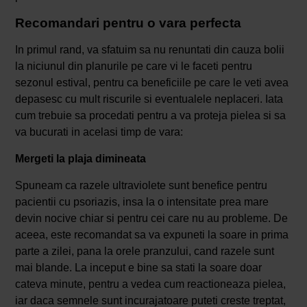
Recomandari pentru o vara perfecta
In primul rand, va sfatuim sa nu renuntati din cauza bolii
la niciunul din planurile pe care vi le faceti pentru
sezonul estival, pentru ca beneficiile pe care le veti avea
depasesc cu mult riscurile si eventualele neplaceri. Iata
cum trebuie sa procedati pentru a va proteja pielea si sa
va bucurati in acelasi timp de vara:
Mergeti la plaja dimineata
Spuneam ca razele ultraviolete sunt benefice pentru
pacientii cu psoriazis, insa la o intensitate prea mare
devin nocive chiar si pentru cei care nu au probleme. De
aceea, este recomandat sa va expuneti la soare in prima
parte a zilei, pana la orele pranzului, cand razele sunt
mai blande. La inceput e bine sa stati la soare doar
cateva minute, pentru a vedea cum reactioneaza pielea,
iar daca semnele sunt incurajatoare puteti creste treptat,