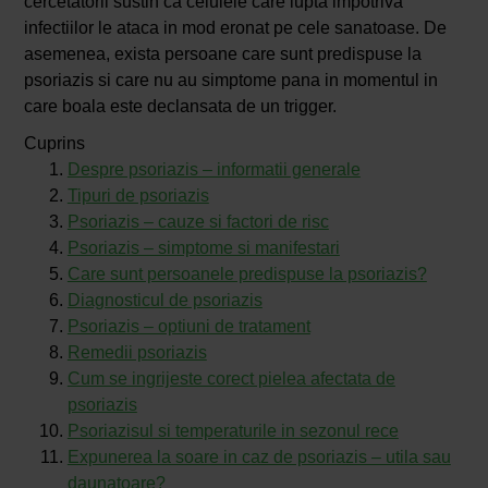
cercetatorii sustin ca celulele care lupta impotriva
infectiilor le ataca in mod eronat pe cele sanatoase. De
asemenea, exista persoane care sunt predispuse la
psoriazis si care nu au simptome pana in momentul in
care boala este declansata de un trigger.
Cuprins
Despre psoriazis – informatii generale
Tipuri de psoriazis
Psoriazis – cauze si factori de risc
Psoriazis – simptome si manifestari
Care sunt persoanele predispuse la psoriazis?
Diagnosticul de psoriazis
Psoriazis – optiuni de tratament
Remedii psoriazis
Cum se ingrijeste corect pielea afectata de
psoriazis
Psoriazisul si temperaturile in sezonul rece
Expunerea la soare in caz de psoriazis – utila sau
daunatoare?