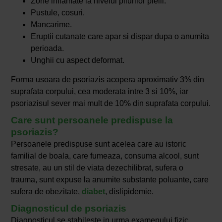
Zone inflamate la nivelul pliurilor pielii.
Pustule, cosuri.
Mancarime.
Eruptii cutanate care apar si dispar dupa o anumita
perioada.
Unghii cu aspect deformat.
Forma usoara de psoriazis acopera aproximativ 3% din
suprafata corpului, cea moderata intre 3 si 10%, iar
psoriazisul sever mai mult de 10% din suprafata corpului.
Care sunt persoanele predispuse la
psoriazis?
Persoanele predispuse sunt acelea care au istoric
familial de boala, care fumeaza, consuma alcool, sunt
stresate, au un stil de viata dezechilibrat, sufera o
trauma, sunt expuse la anumite substante poluante, care
sufera de obezitate,
diabet
, dislipidemie.
Diagnosticul de psoriazis
Diagnosticul se stabileste in urma examenului fizic.