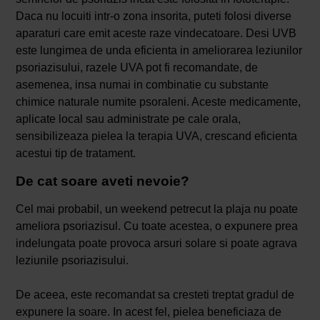
Daca nu locuiti intr-o zona insorita, puteti folosi diverse
aparaturi care emit aceste raze vindecatoare. Desi UVB
este lungimea de unda eficienta in ameliorarea leziunilor
psoriazisului, razele UVA pot fi recomandate, de
asemenea, insa numai in combinatie cu substante
chimice naturale numite psoraleni. Aceste medicamente,
aplicate local sau administrate pe cale orala,
sensibilizeaza pielea la terapia UVA, crescand eficienta
acestui tip de tratament.
De cat soare aveti nevoie?
Cel mai probabil, un weekend petrecut la plaja nu poate
ameliora psoriazisul. Cu toate acestea, o expunere prea
indelungata poate provoca arsuri solare si poate agrava
leziunile psoriazisului.
De aceea, este recomandat sa cresteti treptat gradul de
expunere la soare. In acest fel, pielea beneficiaza de