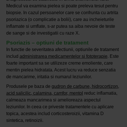
Medicul va examina pielea si poate preleva tesut pentru
biopsie. In cazul persoanelor care se confrunta cu artrita
psoriazica (o complicatie a bolii), care au incheieturile
inflamate si umflate, s-ar putea sa aiba nevoie de teste
de sange si de investigatii cu raze X.
Psoriazis – optiuni de tratament
In functie de severitatea afectiunii, optiunile de tratament
includ
administrarea medicamentelor si fototerapie
. Este
foarte important sa se utilizeze creme emoliente, care
mentin pielea hidratata. Acest lucru va reduce senzatia
de mancarime, iritatia si numarul leziunilor.
Produsele pe baza de
gudron de carbune, hidrocortizon,
acid salicilic, calamina, camfor, mentol
reduc inflamatia,
calmeaza mancarimea si amelioreaza aspectul
leziunilor. In ceea ce priveste tratamentele cu aplicare
topica, acestea includ corticosteroizii, vitamina D
sintetica, retinoizii.