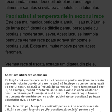
recomanda in mod deosebit adoptarea unui regim
alimentar sanatos si evitarea alcoolului si a tutunului.
Psoriazisul si temperaturile in sezonul rece
Este cea mai magica perioada a anului... sau nu? Lunile
de iarna pot fi destul de dificile pentru persoanele cu
psoriazis moderat sau sever. Acest lucru se intampla
pentru ca vremea rece poate agrava simptomele
psoriazisului. Exista mai multe motive pentru acest
fenomen.
Vremea rece si uscata extrage umiditatea din piele,
deshidratare care este deja un simptom pentru
Acest site utilizează cookie-uri
persoanele cu psoriazis.
Pe lângă cookie-urile care sunt strict necesare pentru funcționarea acestui
Vremea rece ne tine in general in spatii inchise, unde
site web, folosim cookie-uri care ne ajută să înțelegem cum se navighează
pe site-ul nostru și ajută la îmbunătățirea modului în care funcționează site-
sursele de incalzire pot usca pielea si pot declansa
ul, de exemplu, făcând rezultatele să fie mai exacte în cazul căutărilor,
pentru a măsura performanța site-ului nostru. Partenerii noștri folosesc
izbucniri mai grave de psoriazis.
instrumente de urmărire pentru a oferi publicitate personalizată pe baza
Exista mai putina lumina solara in lunile de iarna, ori
obiceiurilor dvs. de navigare.
dupa cum se stie, expunerea moderata la soare poate
Puteți face clic pe „Acceptă si continuă” pentru a fi de acord cu aceste
utilizări sau puteți face clic pe „Personalizează setările” pentru a vă