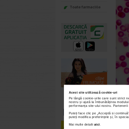
Toate farmaciile
Acest site utilizează cookie-uri
Pe lângă cookie-urile care sunt strict 
nostru și ajută la îmbunătățirea modului
performanța site-ului nostru. Partenerii
Trombo
Puteți face clic pe „Acceptă si continuă”
Tromboci
puteți modifica preferințele și, în spec
minuscul
forma un
Mai multe detalii
aici
.