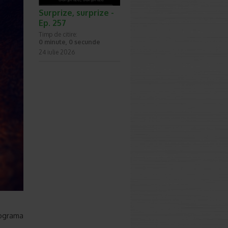
Surprize, surprize -
Ep. 257
Timp de citire:
0 minute, 0 secunde
24 iulie 2026
cograma