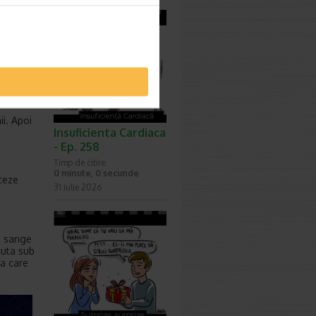
le rosii
se
celule
:
ii. Apoi
Insuficienta Cardiaca
- Ep. 258
Timp de citire:
0 minute, 0 secunde
cteze
31 iulie 2026
e sange
cuta sub
ea care