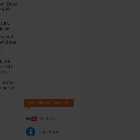
uri. Dupa
v 8-10
 sunt
guine.
nizorul
ompleta:
n
ul de
te este
au va
d normal.
 mare de
GASESTI CATENA SI PE
Youtube
Facebook