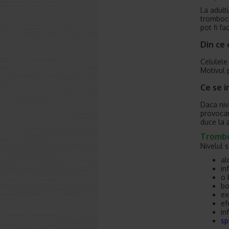
La adult
tromboci
pot fi fa
Din ce
Celulele
Motivul 
Ce se 
Daca niv
provocan
duce la
Trombo
Nivelul 
al
in
o 
bo
ex
ef
in
sp