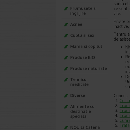
sunt cel
Frumusete si
ce sunt 
ingrijire
zile.
Privite 
Acnee
inactive
Pentru a
Cuplu si sex
de asist
Mama si copilul
Ni
in
Ri
Produse BIO
tr
ma
Produse naturiste
inv
De
Tehnico -
Un
medicale
un
Diverse
Cuprins
Ce su
Tromb
Alimente cu
Tromb
destinatie
Tromb
speciala
Cum s
Trata
NOU la Catena