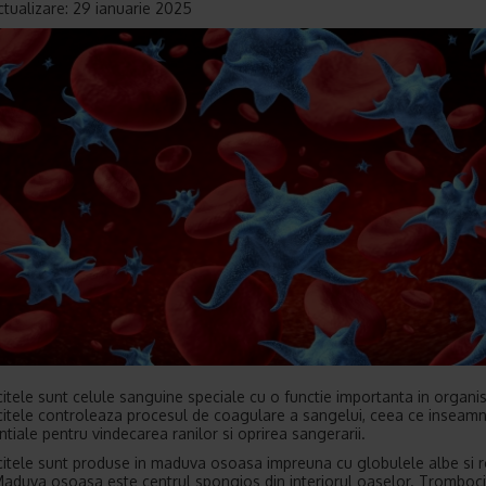
ctualizare: 29 ianuarie 2025
tele sunt celule sanguine speciale cu o functie importanta in organi
tele controleaza procesul de coagulare a sangelui, ceea ce inseam
ntiale pentru vindecarea ranilor si oprirea sangerarii.
tele sunt produse in maduva osoasa impreuna cu globulele albe si ro
aduva osoasa este centrul spongios din interiorul oaselor. Tromboci