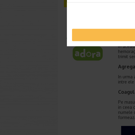
Tromboci
si globu
formeaza
mai mari
Tromboci
Adeziu
In aceas
hemoragi
trimit se
Agrega
In urma 
intre el
Coagul
Pe masur
in ceea 
numele d
formeaza