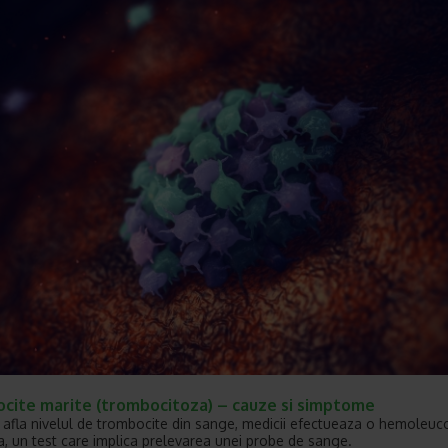
cite marite (trombocitoza) – cauze si simptome
 afla nivelul de trombocite din sange, medicii efectueaza o hemoleu
, un test care implica prelevarea unei probe de sange.