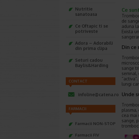
Nutritie
Ce sun
sanatoasa
Tromboci
de sange
Ce Oftapic ti se
aduna la
potriveste
Exista u
sangera
Adora – Adorabili
Din ce 
din prima clipa
Tromboci
Seturi cadou
microsco
Baylis&Harding
sange tr
semnal, 
“activa”
CONTACT
lungi ca
Unde s
infoline@catena.ro
Tromboci
FARMACII
plasma, 
cea mai 
sange, p
Farmacii NON-STOP
tromboci
Farmacii FIV