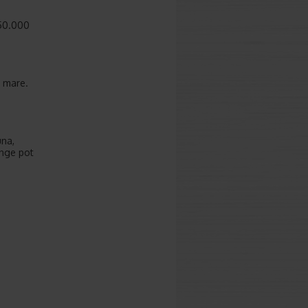
150.000
a mare.
una,
ange pot