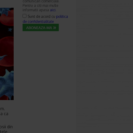
comunicari comerciale.
Pentru a citi mai multe
informatii apasa
aici
.
Sunt de acord cu
politica
de confidentialitate
sm.
na ca
sii din
tele