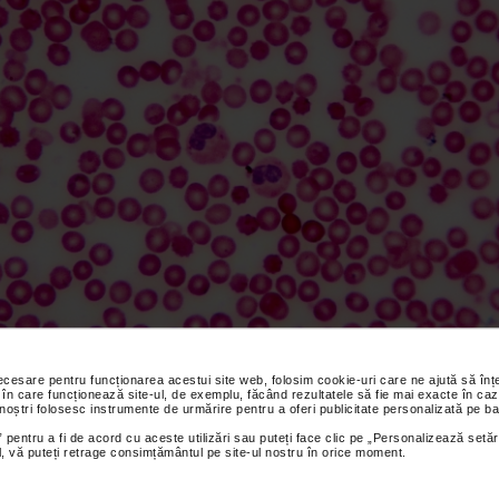
necesare pentru funcționarea acestui site web, folosim cookie-uri care ne ajută să î
 în care funcționează site-ul, de exemplu, făcând rezultatele să fie mai exacte în caz
 noștri folosesc instrumente de urmărire pentru a oferi publicitate personalizată pe ba
cite – rol in organism
 pentru a fi de acord cu aceste utilizări sau puteți face clic pe „Personalizează setăr
tele se mai numesc si plachete sanguine datorita aspectului de placi
ial, vă puteți retrage consimțământul pe site-ul nostru în orice moment.
e, incolore. Cand un vas de sange se rupe, trombocitele se aduna pe
 cheag, astupand astfel ruptura pentru a opri sangerarea.