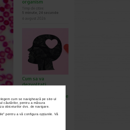
organism
Timp de citire:
5 minute, 24 secunde
6 august 2026
Cum sa va
dezvoltati
inteligenta
emotionala: metode
nțelegem cum se navighează pe site-ul
prin care va puteti
ul căutărilor, pentru a măsura
za obiceiurilor dvs. de navigare.
imbunatati EQ-ul
Timp de citire:
ile” pentru a vă configura opțiunile. Vă
4 minute, 39 secunde
ntru a
6 august 2026