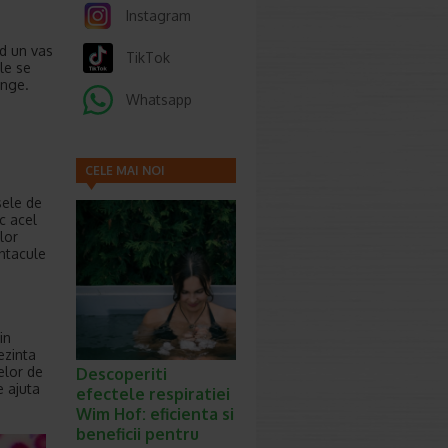
Instagram
nd un vas
TikTok
le se
ange.
Whatsapp
CELE MAI NOI
ARTICOLE
sele de
c acel
lor
entacule
in
ezinta
elor de
Descoperiti
e ajuta
efectele respiratiei
Wim Hof: eficienta si
beneficii pentru