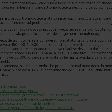
e care formeaza trombii, care sunt cunoscuti sub denumirea de cheag
produse si eliberate in sange, trombocitele traiesc timp de aproximati
prin microscop, trombocitele arata ca niste placi minuscule atunci cand
, acesta fiind motivul pentru care au primit denumirea de plachete san
 afla daca maduva osoasa produce nivelul necesar de trombocite, fur
enta medicala poate face un test de sange numit hemoleucograma c
velul de trombocite este considerat normal atunci cand este cuprins i
tervalul 150.000-450.000 de trombocite pe microlitru de sange.
scul de sangerare spontana (fara sa va taiati) se dezvolta daca numar
ombocite scade sub 10.000 pana la 20.000. Cand nivelul de tromboci
i mic de 50.000, o sangerare poate sa fie mai grava daca va taiati s
inetiti.
 asemenea, nivelul de trombocite poate sa fie mai mare decat in mo
ii oameni pot avea un nivel de trombocite de 500.000 sau chiar mai
 milion.
nt trombocitele?
ocite – rol in organism
ocite marite (trombocitoza) – cauze si simptome
ocite scazute (trombocitopenie) – cauze si simptome
e testeaza nivelul trombocitelor?
mente pentru afectiunile legate de trombocite