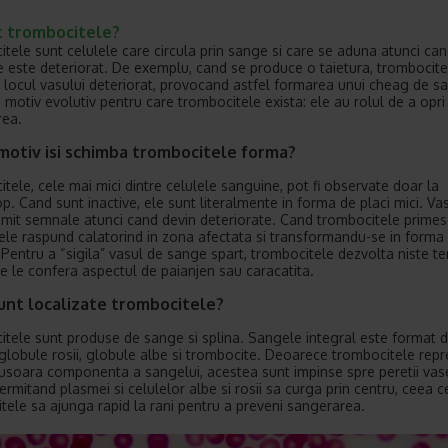
t trombocitele?
tele sunt celulele care circula prin sange si care se aduna atunci ca
 este deteriorat. De exemplu, cand se produce o taietura, trombocite
 locul vasului deteriorat, provocand astfel formarea unui cheag de s
n motiv evolutiv pentru care trombocitele exista: ele au rolul de a opri
rea.
motiv isi schimba trombocitele forma?
tele, cele mai mici dintre celulele sanguine, pot fi observate doar la
p. Cand sunt inactive, ele sunt literalmente in forma de placi mici. Va
imit semnale atunci cand devin deteriorate. Cand trombocitele primes
ele raspund calatorind in zona afectata si transformandu-se in forma 
. Pentru a “sigila” vasul de sange spart, trombocitele dezvolta niste t
re le confera aspectul de paianjen sau caracatita.
unt localizate trombocitele?
tele sunt produse de sange si splina. Sangele integral este format d
globule rosii, globule albe si trombocite. Deoarece trombocitele repr
usoara componenta a sangelui, acestea sunt impinse spre peretii vas
ermitand plasmei si celulelor albe si rosii sa curga prin centru, ceea c
tele sa ajunga rapid la rani pentru a preveni sangerarea.