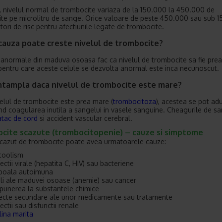
i, nivelul normal de trombocite variaza de la 150.000 la 450.000 de
te pe microlitru de sange. Orice valoare de peste 450.000 sau sub 
ctori de risc pentru afectiunile legate de trombocite.
 cauza poate creste nivelul de trombocite?
 anormale din maduva osoasa fac ca nivelul de trombocite sa fie pre
pentru care aceste celule se dezvolta anormal este inca necunoscut.
intampla daca nivelul de trombocite este mare?
elul de trombocite este prea mare (
trombocitoza
), acestea se pot ad
d coagularea inutila a sangelui in vasele sanguine. Cheagurile de s
atac de cord
si accident vascular cerebral.
cite scazute (trombocitopenie) – cauze si simptome
scazut de trombocite poate avea urmatoarele cauze:
coolism
fectii virale (hepatita C, HIV) sau bacteriene
boala autoimuna
li ale maduvei osoase (anemie) sau cancer
punerea la substantele chimice
ecte secundare ale unor medicamente sau tratamente
fectii sau disfunctii renale
lina marita