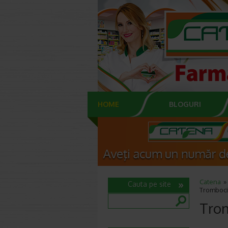
HOME
BLOGURI
Catena
Cauta pe site
Trombocit
Trom