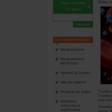
Ultima a
Cauta un produs
in Catena
DESCOPERA PRODUSE
Medicamente
Medicamente
fertilitate
Special la Catena
Idei de cadouri
Tromboci
Produse de slabit
Tromboci
sunt ese
Vitamine,
minerale si
Tromboci
suplimente
sange. M